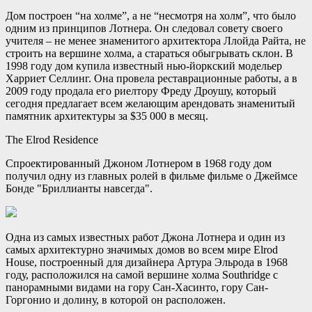
Дом построен “на холме”, а не “несмотря на холм”, что было
одним из принципов Лотнера. Он следовал совету своего
учителя – не менее знаменитого архитектора Ллойда Райта, не
строить на вершине холма, а стараться обыгрывать склон. В
1998 году дом купила известный нью-йоркский модельер
Харриет Селлинг. Она провела реставрационные работы, а в
2009 году продала его риелтору Фреду Дроушу, который
сегодня предлагает всем желающим арендовать знаменитый
памятник архитектуры за $35 000 в месяц.
The Elrod Residence
Спроектированный Джоном Лотнером в 1968 году дом
получил одну из главных ролей в фильме фильме о Джеймсе
Бонде "Бриллианты навсегда".
Одна из самых известных работ Джона Лотнера и один из
самых архитектурно значимых домов во всем мире Elrod
House, построенный для дизайнера Артура Эльрода в 1968
году, расположился на самой вершине холма Southridge с
панорамными видами на гору Сан-Хасинто, гору Сан-
Горгонио и долину, в которой он расположен.