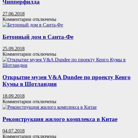
Чипперфилда
Jaquar
Group
27.06.2018
к
Комментарии
отключены
записи
Штаб-
квартира
Бетонный дом в Санта-Фе
Amorepacific
по
25.09.2018
проекту
к
Комментарии
отключены
Дэвида
записи
Чипперфилда
Бетонный
дом
в
Открытие музея V&A Dundee по проекту Кенго
Санта-
Кумы в Шотландии
Фе
18.09.2018
к
Комментарии
отключены
записи
Открытие
музея
Реконструкция жилого комплекса в Китае
V&A
Dundee
04.07.2018
по
к
Комментарии
отключены