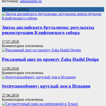
Источник:
admagazine.ru
Похожие записи
Звезда английского брутализма: результаты
реконструкции Клифтонского собора
17.07.2018
к
Комментарии
отключены
записи
Звезда
английского
Рекламный щит по проекту Zaha Hadid Design
брутализма:
результаты
12.09.2018
реконструкции
к
Комментарии
отключены
Клифтонского
записи
собора
Рекламный
щит
#отпускпообмену: круглый дом в Испании
по
проекту
27.06.2018
Zaha
к
Комментарии
отключены
Hadid
записи