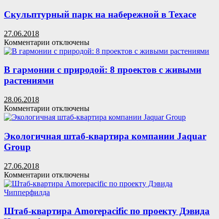
Design
#отпускпообмену:
круглый
Скульптурный парк на набережной в Техасе
дом
в
27.06.2018
Испании
к
Комментарии
отключены
записи
Скульптурный
парк
В гармонии с природой: 8 проектов с живыми
на
растениями
набережной
в
28.06.2018
Техасе
к
Комментарии
отключены
записи
В
гармонии
Экологичная штаб-квартира компании Jaquar
с
Group
природой:
8
27.06.2018
проектов
к
Комментарии
отключены
с
записи
живыми
Экологичная
растениями
штаб-
квартира
Штаб-квартира Amorepacific по проекту Дэвида
компании