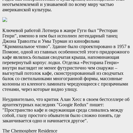
неотъемлемлемой и узнаваемой по всему миру частью
американской культуры.
Ключевой работой Лотнера в жанре Гуги был "Ресторан
Генри", именно в нем был исполнен легендарный танец
Джона Траволты и Умы Турман из кинофильма
"Криминальное чтиво". Здание было спроектировано в 1957 в
Помоне, одной из главных особенностей этого придорожного
кафе являлись большая сводчатая крыша, напоминающая
перевернутый корпус лодки. Отделка «Ресторана Генри»
внутри выглядит не менее футуристично чем снаружи –
выгнутый потолок кафе, сконструированный из сводчатых
балок со светильниками многогранной формы, массивные
колонны из клееного ламината чередующиеся с прозрачными
стенами, через которые видно улицу.
Неудивительно, что критик Алан Хесс в своем бестселлере об
архитектурных наследиях "Googie Redux" пишет:
"Пространство кафе и окружающая среда сливались между
собой, глазу простого обывателя было сложно понять, где
заканчивается одно и начинается другое".
The Chemosphere Residence