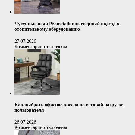
Чугунные печи Prometall: инженерный подход к
отопительному оборудованию
27.07.2026
к
Комментарии
отключены
записи
Чугунные
печи
Prometall:
инженерный
подход
к
отопительному
оборудованию
Как выбрать офисное кресло по весовой нагрузке
пользователя
26.07.2026
к
Комментарии
отключены
записи