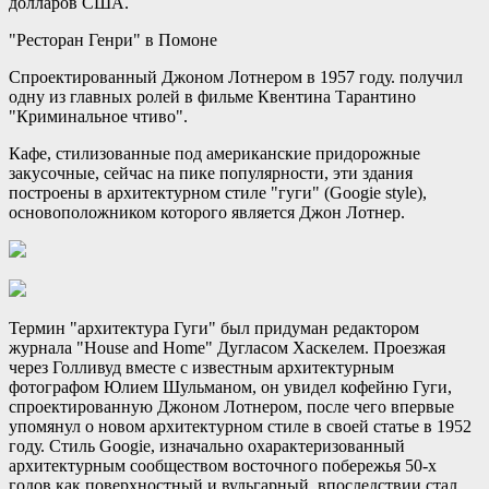
долларов США.
"Ресторан Генри" в Помоне
Спроектированный Джоном Лотнером в 1957 году. получил
одну из главных ролей в фильме Квентина Тарантино
"Криминальное чтиво".
Кафе, стилизованные под американские придорожные
закусочные, сейчас на пике популярности, эти здания
построены в архитектурном стиле "гуги" (Googie style),
основоположником которого является Джон Лотнер.
Термин "архитектура Гуги" был придуман редактором
журнала "House and Home" Дугласом Хаскелем. Проезжая
через Голливуд вместе с известным архитектурным
фотографом Юлием Шульманом, он увидел кофейню Гуги,
спроектированную Джоном Лотнером, после чего впервые
упомянул о новом архитектурном стиле в своей статье в 1952
году. Стиль Googie, изначально охарактеризованный
архитектурным сообществом восточного побережья 50-х
годов как поверхностный и вульгарный, впоследствии стал