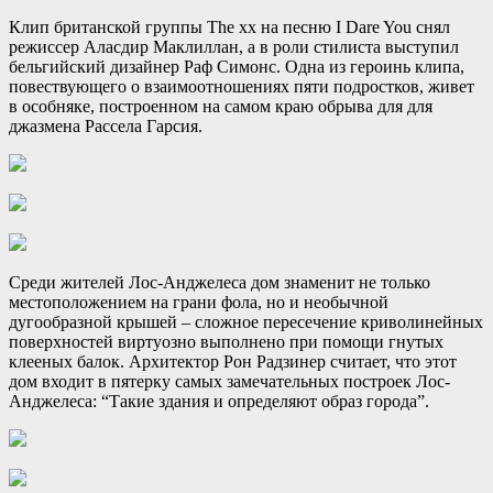
Клип британской группы The xx на песню I Dare You снял
режиссер Аласдир Маклиллан, а в роли стилиста выступил
бельгийский дизайнер Раф Симонс. Одна из героинь клипа,
повествующего о взаимоотношениях пяти подростков, живет
в особняке, построенном на самом краю обрыва для для
джазмена Рассела Гарсия.
Среди жителей Лос-Анджелеса дом знаменит не только
местоположением на грани фола, но и необычной
дугообразной крышей – сложное пересечение криволинейных
поверхностей виртуозно выполнено при помощи гнутых
клееных балок. Архитектор Рон Радзинер считает, что этот
дом входит в пятерку самых замечательных построек Лос-
Анджелеса: “Такие здания и определяют образ города”.