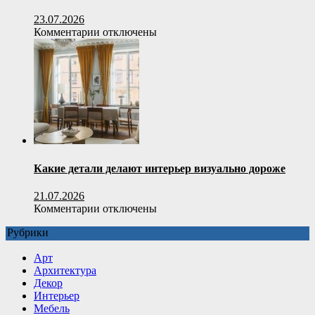
23.07.2026
к
Комментарии
отключены
записи
Котловая
вода:
свойства
и
сфера
применения
Какие детали делают интерьер визуально дороже
21.07.2026
к
Комментарии
отключены
записи
Рубрики
Какие
детали
Арт
делают
Архитектура
интерьер
Декор
визуально
Интерьер
дороже
Мебель