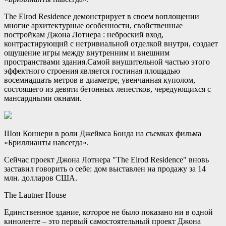
The Elrod Residence демонстрирует в своем воплощении
многие архитектурные особенности, свойственные
постройкам Джона Лотнера : неброский вход,
контрастирующий с нетривиальной отделкой внутри, создает
ощущение игры между внутренним и внешним
пространствами здания.Самой внушительной частью этого
эффектного строения является гостиная площадью
восемнадцать метров в диаметре, увенчанная куполом,
состоящего из девяти бетонных лепестков, чередующихся с
мансардными окнами.
Шон Коннери в роли Джеймса Бонда на съемках фильма
«Бриллианты навсегда».
Сейчас проект Джона Лотнера "The Elrod Residence" вновь
заставил говорить о себе: дом выставлен на продажу за 14
млн. долларов США.
The Lautner House
Единственное здание, которое не было показано ни в одной
киноленте – это первый самостоятельный проект Джона