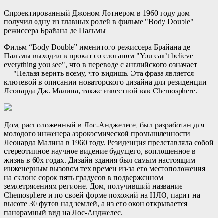
Спроектированный Джоном Лотнером в 1960 году дом
получил одну из главных ролей в фильме "Body Double"
режиссера Брайана де Пальмы
Фильм “Body Double” именитого режиссера Брайана де
Пальмы выходил в прокат со слоганом "You can’t believe
everything you see", что в переводе с английского означает
— "Нельзя верить всему, что видишь. Эта фраза является
ключевой в описании новаторского дизайна для резиденции
Леонарда Дж. Малина, также известной как Chemosphere.
Дом, расположенный в Лос-Анджелесе, был разработан для
молодого инженера аэрокосмической промышленности
Леонарда Малина в 1960 году. Резиденция представляла собой
стереотипное научное видение будущего, воплощенное в
жизнь в 60х годах. Дизайн здания был самым настоящим
инженерным вызовом тех времен из-за его местоположения
на склоне сорок пять градусов в подверженном
землетрясениям регионе. Дом, получивший название
Chemosphere и по своей форме похожий на НЛО, парит на
высоте 30 футов над землей, а из его окон открывается
панорамный вид на Лос-Анджелес.