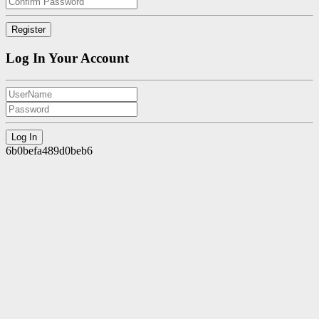
Log In Your Account
6b0befa489d0beb6