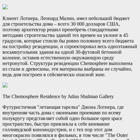
Клиент Лотнера, Леонард Малин, имел небольшой бюджет
для строительства дома – всего 30 000 долларов США,
поэтому архитектор решил пренебречь стандартными
методами строительства зданий тех времен на уклоне в 45
градусов, которые стоили бы ровно половину всего бюджета
на постройку резиденции, и спроектировал весь одноэтажный
восьмиугольник здания на одной 30-футовой бетонной
колонне, оставив естественную окружающую среду
нетронутой. Структура резиденции Chemosphere выполнена
из стали и древесины, эти материалы выбраны не случайно,
ведь дом построен в сейсмически опасной зоне.
The Chemosphere Residence by Julius Shulman Gallery
Футуристичная "летающая тарелка" Джона Лотнера, где
внутренняя часть дома с оконными проемами по всему
полукругу представляет собой одно большое open space
пространство, быстро привлекла к себе внимание
голливудской киноиндустрии, и с тех пор этот дом
многокрасно появлялся в фильмах, в том числе "The Outer