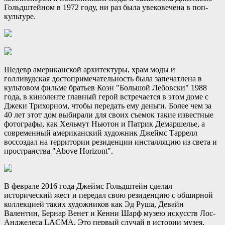
Гольдштейном в 1972 году, ни раз была увековечена в поп-
культуре.
Шедевр американской архитектуры, храм моды и
голливудская достопримечательность была запечатлена в
культовом фильме братьев Коэн "Большой Лебовски" 1988
года, в киноленте главный герой встречается в этом доме с
Джеки Трихорном, чтобы передать ему деньги. Более чем за
40 лет этот дом выбирали для своих съемок такие известные
фотографы, как Хельмут Ньютон и Патрик Демаршелье, а
современный американский художник Джеймс Таррелл
воссоздал на территории резиденции инсталляцию из света и
пространства "Above Horizont".
В феврале 2016 года Джеймс Гольдштейн сделал
исторический жест и передал свою резиденцию с обширной
коллекцией таких художников как Эд Руша, Девайн
Валентин, Бернар Венет и Кенни Шарф музею искусств Лос-
Анджелеса LACMA. Это первый случай в истории музея,