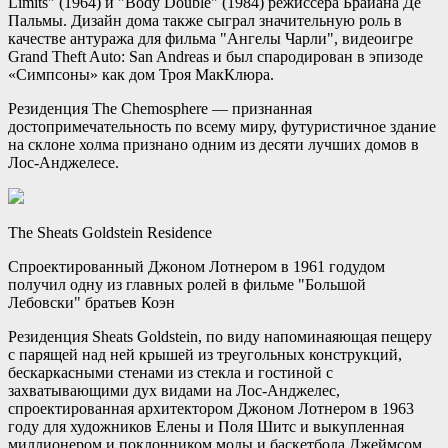
Limits" (1964) и "Body Double" (1984) режиссера Брайана Де
Пальмы. Дизайн дома также сыграл значительную роль в
качестве антуража для фильма "Ангелы Чарли", видеоигре
Grand Theft Auto: San Andreas и был спародирован в эпизоде
«Симпсоны» как дом Троя МакКлюра.
Резиденция The Chemosphere — признанная
достопримечательность по всему миру, футуристичное здание
на склоне холма признано одним из десяти лучших домов в
Лос-Анджелесе.
The Sheats Goldstein Residence
Спроектированный Джоном Лотнером в 1961 годудом
получил одну из главных ролей в фильме "Большой
Лебовски" братьев Коэн
Резиденция Sheats Goldstein, по виду напоминаяющая пещеру
с парящей над ней крышей из треугольных конструкций,
бескаркасными стенами из стекла и гостиной с
захватывающими дух видами на Лос-Анджелес,
спроектированная архитектором Джоном Лотнером в 1963
году для художников Елены и Поля Шитс и выкупленная
миллионером и поклонником моды и баскетбола Джеймсом