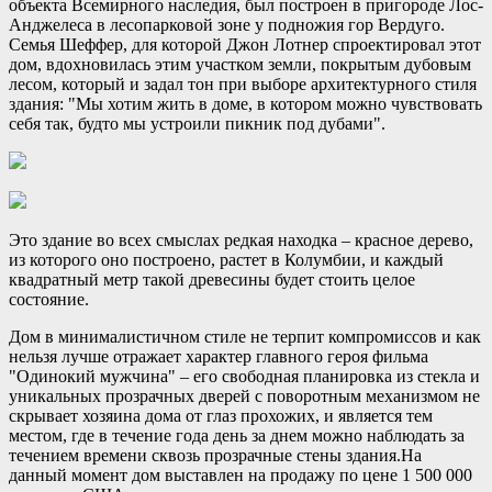
объекта Всемирного наследия, был построен в пригороде Лос-
Анджелеса в лесопарковой зоне у подножия гор Вердуго.
Семья Шеффер, для которой Джон Лотнер спроектировал этот
дом, вдохновилась этим участком земли, покрытым дубовым
лесом, который и задал тон при выборе архитектурного стиля
здания: "Мы хотим жить в доме, в котором можно чувствовать
себя так, будто мы устроили пикник под дубами".
Это здание во всех смыслах редкая находка – красное дерево,
из которого оно построено, растет в Колумбии, и каждый
квадратный метр такой древесины будет стоить целое
состояние.
Дом в минималистичном стиле не терпит компромиссов и как
нельзя лучше отражает характер главного героя фильма
"Одинокий мужчина" – его свободная планировка из стекла и
уникальных прозрачных дверей с поворотным механизмом не
скрывает хозяина дома от глаз прохожих, и является тем
местом, где в течение года день за днем можно наблюдать за
течением времени сквозь прозрачные стены здания.На
данный момент дом выставлен на продажу по цене 1 500 000