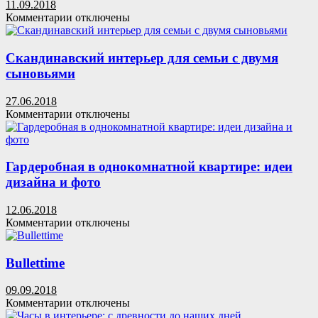
11.09.2018
которых
к
Комментарии
отключены
забывают
записи
дизайнеры
Как
использовать
Скандинавский интерьер для семьи с двумя
пространство
сыновьями
под
лестницей:
27.06.2018
варианты
к
Комментарии
отключены
обустройства
записи
и
Скандинавский
оформления
интерьер
для
Гардеробная в однокомнатной квартире: идеи
семьи
дизайна и фото
с
двумя
12.06.2018
сыновьями
к
Комментарии
отключены
записи
Гардеробная
в
Bullettime
однокомнатной
квартире:
09.09.2018
идеи
к
Комментарии
отключены
дизайна
записи