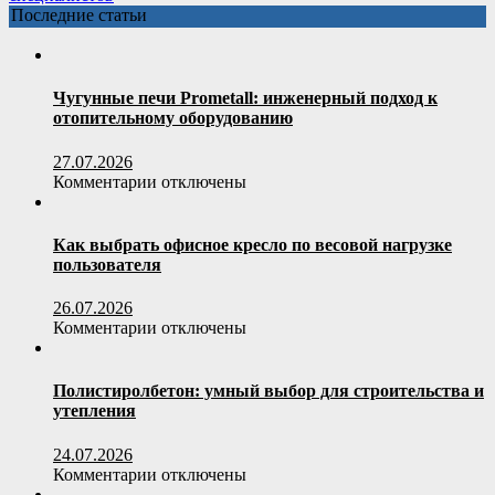
советы
варианты
Последние статьи
дизайнеров
обустройства
Чугунные печи Prometall: инженерный подход к
отопительному оборудованию
27.07.2026
к
Комментарии
отключены
записи
Чугунные
печи
Как выбрать офисное кресло по весовой нагрузке
Prometall:
пользователя
инженерный
подход
26.07.2026
к
к
Комментарии
отключены
отопительному
записи
оборудованию
Как
выбрать
Полистиролбетон: умный выбор для строительства и
офисное
утепления
кресло
по
24.07.2026
весовой
к
Комментарии
отключены
нагрузке
записи