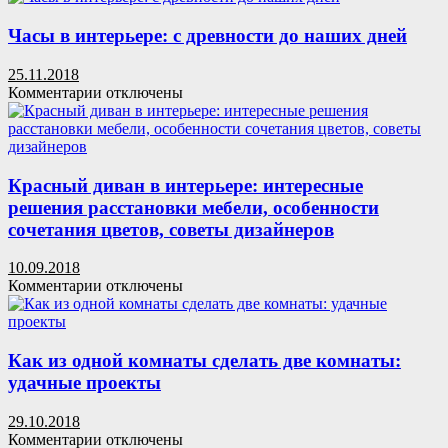
и
Bullettime
фото
Часы в интерьере: с древности до наших дней
25.11.2018
к
Комментарии
отключены
записи
Часы
в
интерьере:
с
Красный диван в интерьере: интересные
древности
решения расстановки мебели, особенности
до
сочетания цветов, советы дизайнеров
наших
дней
10.09.2018
к
Комментарии
отключены
записи
Красный
диван
в
Как из одной комнаты сделать две комнаты:
интерьере:
удачные проекты
интересные
решения
29.10.2018
расстановки
к
Комментарии
отключены
мебели,