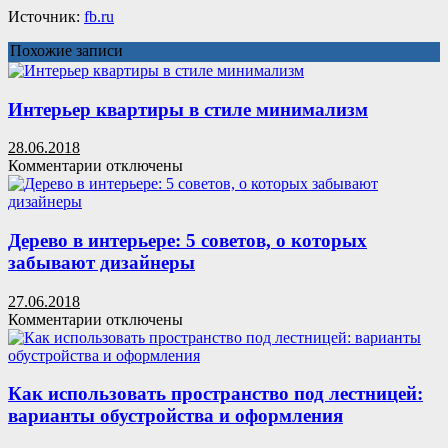
Источник:
fb.ru
Похожие записи
Интерьер квартиры в стиле минимализм
28.06.2018
к
Комментарии
отключены
записи
Интерьер
квартиры
в
Дерево в интерьере: 5 советов, о которых
стиле
забывают дизайнеры
минимализм
27.06.2018
к
Комментарии
отключены
записи
Дерево
в
интерьере:
Как использовать пространство под лестницей:
5
варианты обустройства и оформления
советов,
о