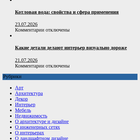
пользователя
Полистиролбетон:
умный
Котловая вода: свойства и сфера применения
выбор
для
23.07.2026
строительства
к
Комментарии
отключены
и
записи
утепления
Котловая
вода:
Какие детали делают интерьер визуально дороже
свойства
и
21.07.2026
сфера
к
Комментарии
отключены
применения
записи
Рубрики
Какие
детали
Арт
делают
Архитектура
интерьер
Декор
визуально
Интерьер
дороже
Мебель
Недвижимость
О архитектуре и дизайне
О инженерных сетях
О интерьерах
О ландшафтном дизайне