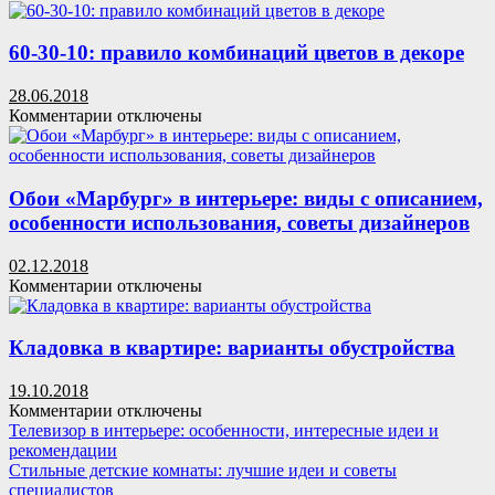
записи
особенности
Как
сочетания
из
60-30-10: правило комбинаций цветов в декоре
цветов,
одной
советы
комнаты
28.06.2018
дизайнеров
сделать
к
Комментарии
отключены
две
записи
комнаты:
60-
удачные
30-
проекты
10:
Обои «Марбург» в интерьере: виды с описанием,
правило
особенности использования, советы дизайнеров
комбинаций
цветов
02.12.2018
в
к
Комментарии
отключены
декоре
записи
Обои
«Марбург»
Кладовка в квартире: варианты обустройства
в
интерьере:
19.10.2018
виды
к
Комментарии
отключены
с
записи
Телевизор в интерьере: особенности, интересные идеи и
описанием,
Кладовка
рекомендации
особенности
в
Стильные детские комнаты: лучшие идеи и советы
использования,
квартире:
специалистов