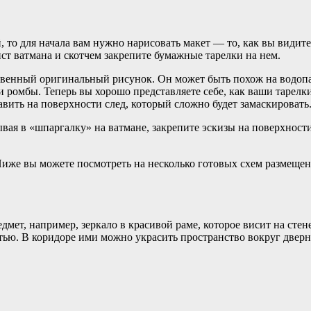
 то для начала вам нужно нарисовать макет — то, как вы видит
ст ватмана и скотчем закрепите бумажные тарелки на нем.
твенный оригинальный рисунок. Он может быть похож на водопад
 ромбы. Теперь вы хорошо представляете себе, как ваши тарелк
вить на поверхности след, который сложно будет замаскировать
вая в «шпаргалку» на ватмане, закрепите эскизы на поверхности
иже вы можете посмотреть на несколько готовых схем размещен
мет, например, зеркало в красивой раме, которое висит на сте
тью. В коридоре ими можно украсить пространство вокруг дверн