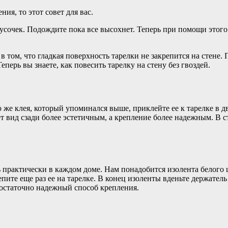
ния, то этот совет для вас.
усочек. Подождите пока все высохнет. Теперь при помощи этого
 в том, что гладкая поверхность тарелки не закрепится на стен
еперь вы знаете, как повесить тарелку на стену без гвоздей.
е клея, который упоминался выше, приклейте ее к тарелке в дв
т вид сзади более эстетичным, а крепление более надежным. В ст
 практически в каждом доме. Нам понадобится изолента белого 
ите еще раз ее на тарелке. В конец изоленты вденьте держатель
остаточно надежный способ крепления.