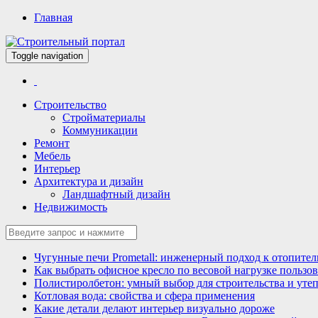
Главная
Toggle navigation
Всё для строительства и ремонта
Строительный портал
Строительство
Стройматериалы
Коммуникации
Ремонт
Мебель
Интерьер
Архитектура и дизайн
Ландшафтный дизайн
Недвижимость
Чугунные печи Prometall: инженерный подход к отопите
Как выбрать офисное кресло по весовой нагрузке пользов
Полистиролбетон: умный выбор для строительства и уте
Котловая вода: свойства и сфера применения
Какие детали делают интерьер визуально дороже