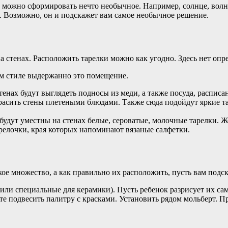
в можно сформировать нечто необычное. Например, солнце, волн
. Возможно, он и подскажет вам самое необычное решение.
?
на стенах. Расположить тарелки можно как угодно. Здесь нет оп
ком стиле выдержанно это помещение.
тенах будут выглядеть подносы из меди, а также посуда, расписа
красить стены плетеными блюдами. Также сюда подойдут яркие 
 будут уместны на стенах белые, сероватые, молочные тарелки. 
арелочки, края которых напоминают вязаные салфетки.
кое множество, а как правильно их расположить, пусть вам подс
или специальные для керамики). Пусть ребенок разрисует их сам
ете подвесить палитру с красками. Установить рядом мольберт. 