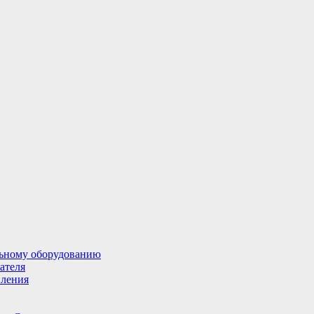
льному оборудованию
ателя
пления