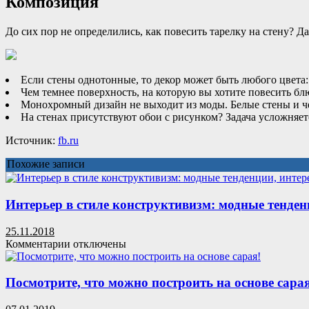
Композиция
До сих пор не определились, как повесить тарелку на стену? 
Если стены однотонные, то декор может быть любого цвета:
Чем темнее поверхность, на которую вы хотите повесить блю
Монохромный дизайн не выходит из моды. Белые стены и че
На стенах присутствуют обои с рисунком? Задача усложняет
Источник:
fb.ru
Похожие записи
Интерьер в стиле конструктивизм: модные тенден
25.11.2018
к
Комментарии
отключены
записи
Интерьер
в
Посмотрите, что можно построить на основе сарая
стиле
конструктивизм: