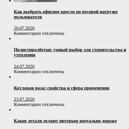
оборудованию
Как выбрать офисное кресло по весовой нагрузке
пользователя
26.07.2026
к
Комментарии
отключены
записи
Как
выбрать
Полистиролбетон: умный выбор для строительства и
офисное
утепления
кресло
по
24.07.2026
весовой
к
Комментарии
отключены
нагрузке
записи
пользователя
Полистиролбетон:
умный
Котловая вода: свойства и сфера применения
выбор
для
23.07.2026
строительства
к
Комментарии
отключены
и
записи
утепления
Котловая
вода:
Какие детали делают интерьер визуально дороже
свойства