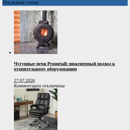
комнаты:
Последние статьи
размеры,
внешний
вид
с
фото,
оригинальные
идеи
для
дизайна
и
выбор
Чугунные печи Prometall: инженерный подход к
стиля
отопительному оборудованию
27.07.2026
к
Комментарии
отключены
записи
Чугунные
печи
Prometall:
инженерный
подход
к
отопительному