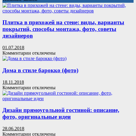
Плитка в прихожей на стене: виды, варианты
покрытий, способы монтажа, фото, советы
дизайнеров
01.07.2018
к
Комментарии
отключены
записи
Плитка
в
Дома в стиле барокко (фото)
прихожей
на
18.11.2018
стене:
к
Комментарии
отключены
виды,
записи
варианты
Дома
покрытий,
в
способы
стиле
Дизайн прямоугольной гостиной: описание,
монтажа,
барокко
фото, оригинальные идеи
фото,
(фото)
советы
28.06.2018
дизайнеров
к
Комментарии
отключены