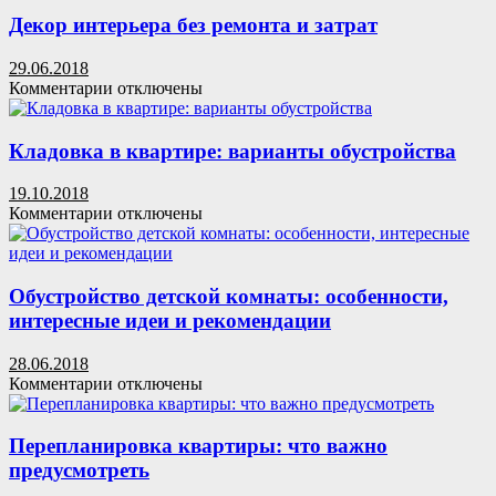
Использование
квартир
вышивки
Декор интерьера без ремонта и затрат
и
в
домов
интерьере
29.06.2018
к
Комментарии
отключены
записи
Декор
интерьера
Кладовка в квартире: варианты обустройства
без
ремонта
19.10.2018
и затрат
к
Комментарии
отключены
записи
Кладовка
в
квартире:
Обустройство детской комнаты: особенности,
варианты
интересные идеи и рекомендации
обустройства
28.06.2018
к
Комментарии
отключены
записи
Обустройство
детской
Перепланировка квартиры: что важно
комнаты:
предусмотреть
особенности,