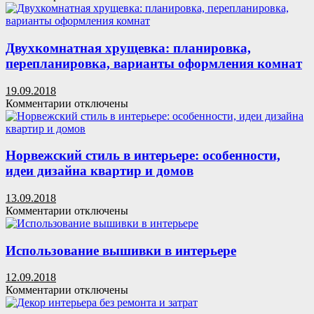
записи
Дизайн
прямоугольной
гостиной:
Двухкомнатная хрущевка: планировка,
описание,
перепланировка, варианты оформления комнат
фото,
оригинальные
19.09.2018
идеи
к
Комментарии
отключены
записи
Двухкомнатная
хрущевка:
планировка,
Норвежский стиль в интерьере: особенности,
перепланировка,
идеи дизайна квартир и домов
варианты
оформления
13.09.2018
комнат
к
Комментарии
отключены
записи
Норвежский
стиль
Использование вышивки в интерьере
в
интерьере:
12.09.2018
особенности,
к
Комментарии
отключены
идеи
записи
дизайна