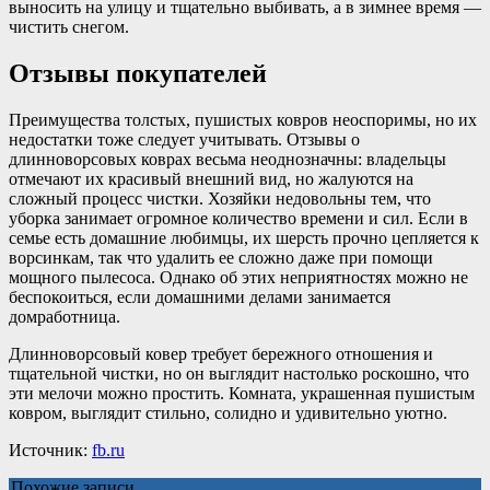
выносить на улицу и тщательно выбивать, а в зимнее время —
чистить снегом.
Отзывы покупателей
Преимущества толстых, пушистых ковров неоспоримы, но их
недостатки тоже следует учитывать. Отзывы о
длинноворсовых коврах весьма неоднозначны: владельцы
отмечают их красивый внешний вид, но жалуются на
сложный процесс чистки. Хозяйки недовольны тем, что
уборка занимает огромное количество времени и сил. Если в
семье есть домашние любимцы, их шерсть прочно цепляется к
ворсинкам, так что удалить ее сложно даже при помощи
мощного пылесоса. Однако об этих неприятностях можно не
беспокоиться, если домашними делами занимается
домработница.
Длинноворсовый ковер требует бережного отношения и
тщательной чистки, но он выглядит настолько роскошно, что
эти мелочи можно простить. Комната, украшенная пушистым
ковром, выглядит стильно, солидно и удивительно уютно.
Источник:
fb.ru
Похожие записи