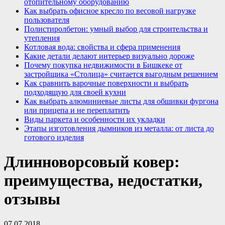
отопительному оборудованию
Как выбрать офисное кресло по весовой нагрузке
пользователя
Полистиролбетон: умный выбор для строительства и
утепления
Котловая вода: свойства и сфера применения
Какие детали делают интерьер визуально дороже
Почему покупка недвижимости в Бишкеке от
застройщика «Столица» считается выгодным решением
Как сравнить варочные поверхности и выбрать
подходящую для своей кухни
Как выбрать алюминиевые листы для обшивки фургона
или прицепа и не переплатить
Виды паркета и особенности их укладки
Этапы изготовления дымников из металла: от листа до
готового изделия
Длинноворсовый ковер:
преимущества, недостатки,
отзывы
07.07.2018