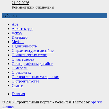
и
21.07.2026
сфера
к
Комментарии
отключены
применения
записи
Рубрики
Какие
детали
Арт
делают
Архитектура
интерьер
Декор
визуально
Интерьер
дороже
Мебель
Недвижимость
О архитектуре и дизайне
О инженерных сетях
О интерьерах
О ландшафтном дизайне
О мебели
О ремонтах
О строительных материалах
О строительстве
Статьи
Главная
© 2018 Строительный портал - WordPress Theme : by
Sparkle
Themes