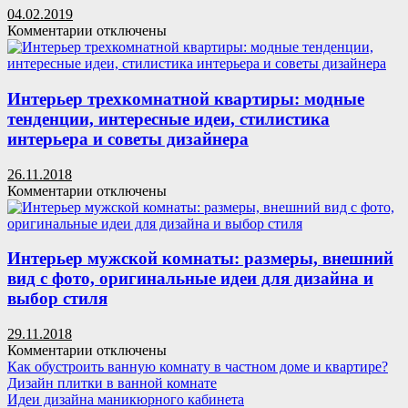
интересные
04.02.2019
идеи
к
Комментарии
отключены
и
записи
рекомендации
Перепланировка
квартиры:
что
Интерьер трехкомнатной квартиры: модные
важно
тенденции, интересные идеи, стилистика
предусмотреть
интерьера и советы дизайнера
26.11.2018
к
Комментарии
отключены
записи
Интерьер
трехкомнатной
квартиры:
Интерьер мужской комнаты: размеры, внешний
модные
вид с фото, оригинальные идеи для дизайна и
тенденции,
выбор стиля
интересные
идеи,
29.11.2018
стилистика
к
Комментарии
отключены
интерьера
записи
Как обустроить ванную комнату в частном доме и квартире?
и
Интерьер
Дизайн плитки в ванной комнате
советы
мужской
Идеи дизайна маникюрного кабинета
дизайнера