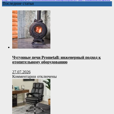
для
Последние статьи
Телеграм
канала
—
обзор
подрядчиков
Чугунные печи Prometall: инженерный подход к
отопительному оборудованию
27.07.2026
к
Комментарии
отключены
записи
Чугунные
печи
Prometall:
инженерный
подход
к
отопительному