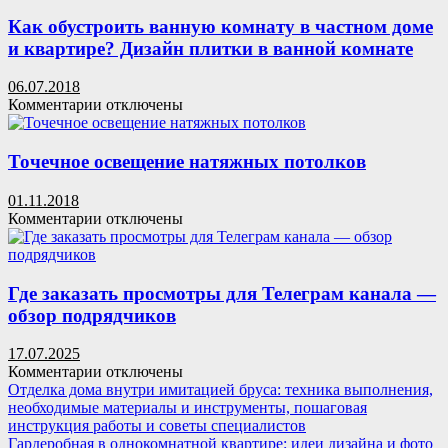
голосов
опроса
Как обустроить ванную комнату в частном доме
в
и квартире? Дизайн плитки в ванной комнате
Телеграме
—
06.07.2018
путь
к
Комментарии
отключены
к
записи
настоящей
Как
вовлеченности
обустроить
Точечное освещение натяжных потолков
ванную
комнату
01.11.2018
в
к
Комментарии
отключены
частном
записи
доме
Точечное
и
освещение
квартире?
натяжных
Где заказать просмотры для Телеграм канала —
Дизайн
потолков
обзор подрядчиков
плитки
в
17.07.2025
ванной
к
Комментарии
отключены
комнате
записи
Отделка дома внутри имитацией бруса: техника выполнения,
Где
необходимые материалы и инструменты, пошаговая
заказать
инструкция работы и советы специалистов
просмотры
Гардеробная в однокомнатной квартире: идеи дизайна и фото