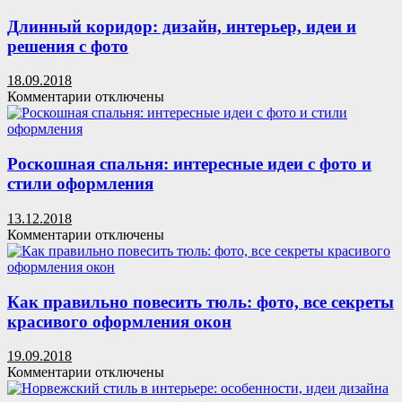
Длинный коридор: дизайн, интерьер, идеи и
решения с фото
18.09.2018
к
Комментарии
отключены
записи
Длинный
коридор:
дизайн,
Роскошная спальня: интересные идеи с фото и
интерьер,
стили оформления
идеи
и
13.12.2018
решения
к
Комментарии
отключены
с
записи
фото
Роскошная
спальня:
интересные
Как правильно повесить тюль: фото, все секреты
идеи
красивого оформления окон
с
фото
19.09.2018
и
к
Комментарии
отключены
стили
записи
оформления