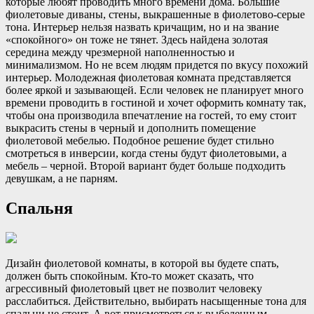
которые любят проводить много времени дома. Большие
фиолетовые диваны, стены, выкрашенные в фиолетово-серые
тона. Интерьер нельзя назвать кричащим, но и на звание
«спокойного» он тоже не тянет. Здесь найдена золотая
середина между чрезмерной наполненностью и
минимализмом. Но не всем людям придется по вкусу похожий
интерьер. Молодежная фиолетовая комната представляется
более яркой и зазывающей. Если человек не планирует много
времени проводить в гостиной и хочет оформить комнату так,
чтобы она производила впечатление на гостей, то ему стоит
выкрасить стены в черный и дополнить помещение
фиолетовой мебелью. Подобное решение будет стильно
смотреться в инверсии, когда стены будут фиолетовыми, а
мебель – черной. Второй вариант будет больше подходить
девушкам, а не парням.
Спальня
Дизайн фиолетовой комнаты, в которой вы будете спать,
должен быть спокойным. Кто-то может сказать, что
агрессивный фиолетовый цвет не позволит человеку
расслабиться. Действительно, выбирать насыщенные тона для
спальни не стоит. А вот присмотреться к выбеленным