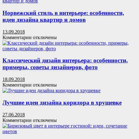
Как
правильно
повесить
Норвежский стиль в интерьере: особенности,
тюль:
идеи дизайна квартир и домов
фото,
все
13.09.2018
секреты
к
Комментарии
отключены
красивого
записи
оформления
Норвежский
окон
стиль
в
Классический дизайн интерьера: особенности,
интерьере:
примеры, советы дизайнеров, фото
особенности,
идеи
18.09.2018
дизайна
к
Комментарии
отключены
квартир
записи
и
Классический
домов
дизайн
Лучшие идеи дизайна коридора в хрущевке
интерьера:
особенности,
27.06.2018
примеры,
к
Комментарии
отключены
советы
записи
дизайнеров,
Лучшие
фото
идеи