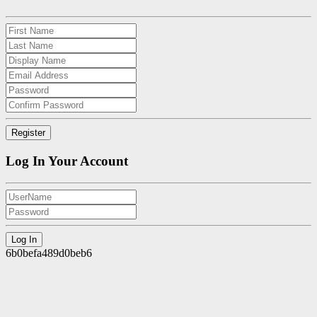
Log In Your Account
6b0befa489d0beb6