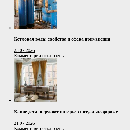
выбор
для
строительства
и
утепления
Котловая вода: свойства и сфера применения
23.07.2026
к
Комментарии
отключены
записи
Котловая
вода:
свойства
и
сфера
применения
Какие детали делают интерьер визуально дороже
21.07.2026
к
Комментарии
отключены