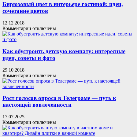
дизайна
Бирюзовый цвет в интерьере гостиной: идеи,
коридора
сочетание цветов
в
хрущевке
12.12.2018
к
Комментарии
отключены
записи
Бирюзовый
цвет
в
Как обустроить детскую комнату: интересные
интерьере
идеи, советы и фото
гостиной:
идеи,
29.10.2018
сочетание
к
Комментарии
отключены
цветов
записи
Как
обустроить
детскую
Рост голосов опроса в Телеграме — путь к
комнату:
настоящей вовлеченности
интересные
идеи,
17.07.2025
советы
к
Комментарии
отключены
и
записи
фото
Рост