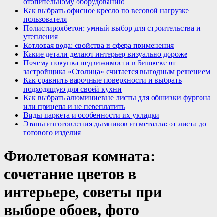
отопительному оборудованию
Как выбрать офисное кресло по весовой нагрузке
пользователя
Полистиролбетон: умный выбор для строительства и
утепления
Котловая вода: свойства и сфера применения
Какие детали делают интерьер визуально дороже
Почему покупка недвижимости в Бишкеке от
застройщика «Столица» считается выгодным решением
Как сравнить варочные поверхности и выбрать
подходящую для своей кухни
Как выбрать алюминиевые листы для обшивки фургона
или прицепа и не переплатить
Виды паркета и особенности их укладки
Этапы изготовления дымников из металла: от листа до
готового изделия
Фиолетовая комната:
сочетание цветов в
интерьере, советы при
выборе обоев, фото