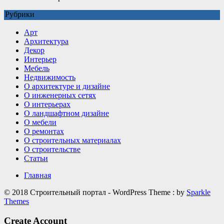
записи
Рубрики
Какие
детали
Арт
делают
Архитектура
интерьер
Декор
визуально
Интерьер
дороже
Мебель
Недвижимость
О архитектуре и дизайне
О инженерных сетях
О интерьерах
О ландшафтном дизайне
О мебели
О ремонтах
О строительных материалах
О строительстве
Статьи
Главная
© 2018 Строительный портал - WordPress Theme : by
Sparkle
Themes
Create Account