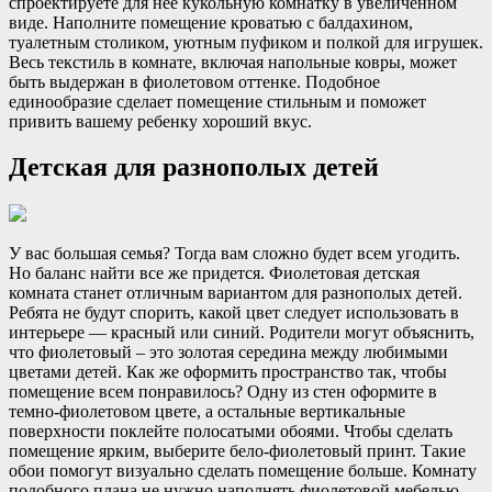
спроектируете для нее кукольную комнатку в увеличенном
виде. Наполните помещение кроватью с балдахином,
туалетным столиком, уютным пуфиком и полкой для игрушек.
Весь текстиль в комнате, включая напольные ковры, может
быть выдержан в фиолетовом оттенке. Подобное
единообразие сделает помещение стильным и поможет
привить вашему ребенку хороший вкус.
Детская для разнополых детей
У вас большая семья? Тогда вам сложно будет всем угодить.
Но баланс найти все же придется. Фиолетовая детская
комната станет отличным вариантом для разнополых детей.
Ребята не будут спорить, какой цвет следует использовать в
интерьере — красный или синий. Родители могут объяснить,
что фиолетовый – это золотая середина между любимыми
цветами детей. Как же оформить пространство так, чтобы
помещение всем понравилось? Одну из стен оформите в
темно-фиолетовом цвете, а остальные вертикальные
поверхности поклейте полосатыми обоями. Чтобы сделать
помещение ярким, выберите бело-фиолетовый принт. Такие
обои помогут визуально сделать помещение больше. Комнату
подобного плана не нужно наполнять фиолетовой мебелью.