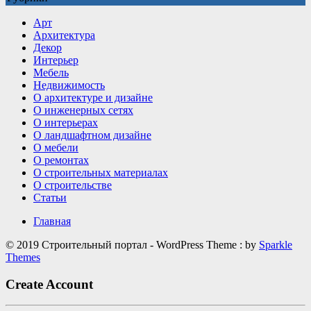
детали
Арт
делают
Архитектура
интерьер
Декор
визуально
Интерьер
дороже
Мебель
Недвижимость
О архитектуре и дизайне
О инженерных сетях
О интерьерах
О ландшафтном дизайне
О мебели
О ремонтах
О строительных материалах
О строительстве
Статьи
Главная
© 2019 Строительный портал - WordPress Theme : by
Sparkle
Themes
Create Account