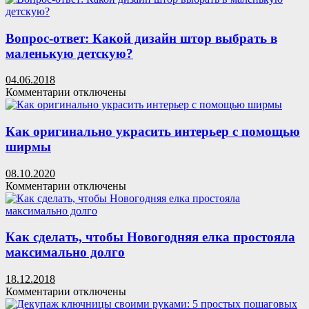
Вопрос-ответ: Какой дизайн штор выбрать в
маленькую детскую?
04.06.2018
к
Комментарии
отключены
записи
Вопрос-
ответ:
Как оригинально украсить интерьер с помощью
Какой
ширмы
дизайн
штор
08.10.2020
выбрать
к
Комментарии
отключены
в
записи
маленькую
Как
детскую?
оригинально
украсить
Как сделать, чтобы Новогодняя елка простояла
интерьер
максимально долго
с
помощью
18.12.2018
ширмы
к
Комментарии
отключены
записи