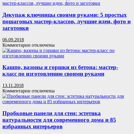
Как
сделать,
чтобы
Декупаж ключницы своими руками: 5 простых
Новогодняя
пошаговых мастер-классов, лучшие идеи, фото и
елка
заготовки
простояла
максимально
06.09.2018
долго
к
Комментарии
отключены
записи
Декупаж
ключницы
своими
Кашпо, вазоны и горшки из бетона: мастер-
руками:
класс по изготовлению своими руками
5
простых
13.11.2018
пошаговых
к
Комментарии
отключены
мастер-
записи
классов,
Кашпо,
лучшие
вазоны
идеи,
и
Пробковые панели для стен: эстетика
фото
горшки
натуральности для современного дома и 85
и
из
заготовки
избранных интерьеров
бетона:
мастер-