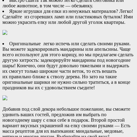
Быстро сшить Так можно легко сделать снеговика или
любое животное, в том числе — обезьянку.
Яркие игрушки для елки из ненужных материалов? Легко!
Сделайте из сгоревших ламп или пластиковых бутылок! Ими
можно украсить елку или любой другой уголок квартиры.
Оригинальные легко испечь или сделать своими руками.
Вы можете задекорировать мандарины или апельсины. Чаще
всего используют для этого корицу, но мы предлагаем сделать
другую хитрость: задекорируйте мандарины под новогодние
шары! Конечно, они будут довольно тяжелыми и выдержать
их смогут только широкие части веток, то есть вешать
их правильно ближе к стволу дерева. Но зато на такие
оригинальные шарики не нужно сильно тратиться, а в конце
праздников вы их с удовольствием съедите!
Добавив под слой декора небольшое пожелание, вы сможете
удивить ваших гостей, предложив им выбрать по
новогоднему шару с елки себе в подарок. Второй простой
вариант вкусных украшений на елку своими руками — Есть
масса рецептов для их выпекания: миндальные, медовые,
мятные и многие другие. Выбирайте на свой вкус!