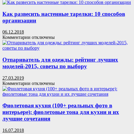
записи
в
Фиолетовые
каждой
шторы
Как развесить настенные тарелки: 10 способов
детали
в
организации
интерьере
(60+
06.12.2018
фото):
к
Комментарии
отключены
особенности
записи
настроения
Как
и
развесить
выбор
настенные
Отпариватель для одежды: рейтинг лучших
оттенков
тарелки:
моделей-2015, советы по выбору
10
способов
27.03.2019
организации
к
Комментарии
отключены
записи
Отпариватель
для
одежды:
Фиолетовая кухня (100+ реальных фото в
рейтинг
интерьере): фиолетовые тона для кухни и их
лучших
лучшие сочетания
моделей-2015,
советы
16.07.2018
по