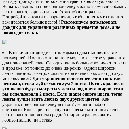
то пару-тройку лет и он вовсе потеряет свою актуальность.
Вешать дождик на новогоднюю елку можно тремя способами:
вертикально, горизонтально (этажно) и спиралью.
Попробуйте каждый из вариантов, чтобы понять что именно
вам нравится больше всего! !
Рекомендуем использовать
дождик для украшения различных предметов дома, а не
новогодней елки.
В отличие от дождика
с каждым годом становятся все
популярней. Именно они на пике моды в качестве украшения
для новогодней елки. Сегодня очень большое количество лент
в продаже: от тонких до очень широких. Одной широкой
ленты длиною 5 метров хватит на всю ель с высотой до двух
метров.
Совет!
Для украшения новогодней елки тонкими
лентами, используйте максимум 2 цвета. Очень красиво и
утонченно будут смотреться ленты под цвета шаров, если
вы использовали 2 цвета. Если шары одного цвета, тогда
ленты лучше взять любых двух других цветов.
Как
украсить новогоднюю елку лентой? Лучший выбор —
спиралью. Еще варианты: спустить несколько тонких лент
вертикально или ленты средней ширины расположить
горизонтально, на ветках.