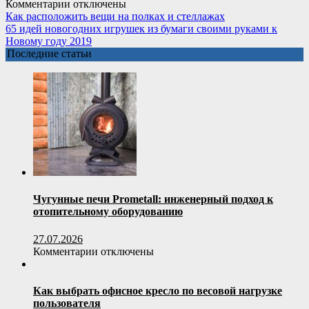
к
Комментарии
отключены
выбору
записи
Как расположить вещи на полках и стеллажах
Фиолетовая
65 идей новогодних игрушек из бумаги своими руками к
кухня
Новому году 2019
(100+
Последние статьи
реальных
фото
в
интерьере):
фиолетовые
тона
для
кухни
и
их
лучшие
Чугунные печи Prometall: инженерный подход к
сочетания
отопительному оборудованию
27.07.2026
к
Комментарии
отключены
записи
Чугунные
печи
Как выбрать офисное кресло по весовой нагрузке
Prometall:
пользователя