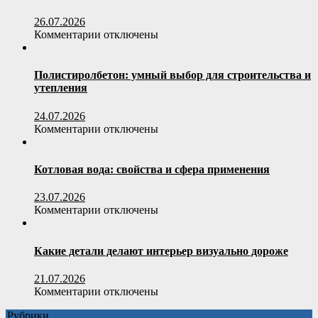
инженерный
подход
26.07.2026
к
к
Комментарии
отключены
отопительному
записи
оборудованию
Как
выбрать
Полистиролбетон: умный выбор для строительства и
офисное
утепления
кресло
по
24.07.2026
весовой
к
Комментарии
отключены
нагрузке
записи
пользователя
Полистиролбетон:
умный
Котловая вода: свойства и сфера применения
выбор
для
23.07.2026
строительства
к
Комментарии
отключены
и
записи
утепления
Котловая
вода:
Какие детали делают интерьер визуально дороже
свойства
и
21.07.2026
сфера
к
Комментарии
отключены
применения
записи
Рубрики
Какие