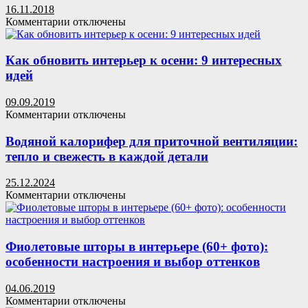
16.11.2018
класс
к
Комментарии
отключены
по
записи
изготовлению
Пробковые
своими
панели
Как обновить интерьер к осени: 9 интересных
руками
для
идей
стен:
эстетика
09.09.2019
натуральности
к
Комментарии
отключены
для
записи
современного
Как
Водяной калорифер для приточной вентиляции:
дома
обновить
тепло и свежесть в каждой детали
и
интерьер
85
к
избранных
25.12.2024
осени:
интерьеров
к
Комментарии
отключены
9
записи
интересных
Водяной
идей
калорифер
для
Фиолетовые шторы в интерьере (60+ фото):
приточной
особенности настроения и выбор оттенков
вентиляции:
тепло
04.06.2019
и
к
Комментарии
отключены
свежесть