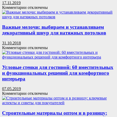
по
17.11.2019
выбору
к
Комментарии
отключены
и
записи
как
Столовый
сэкономить
сервиз
на
(65+
Важные мелочи: выбираем и устанавливаем
покупке
фото):
декоративный шнур для натяжных потолков
двери?
рациональная
практичность
31.10.2018
и
к
Комментарии
отключены
роскошный
записи
декор
Важные
мелочи:
выбираем
Угловые стенки для гостиной: 60 вместительных
и
и функциональных решений для комфортного
устанавливаем
интерьера
декоративный
шнур
07.05.2019
для
к
Комментарии
отключены
натяжных
записи
потолков
Угловые
стенки
для
Строительные материалы оптом и в розницу:
гостиной: