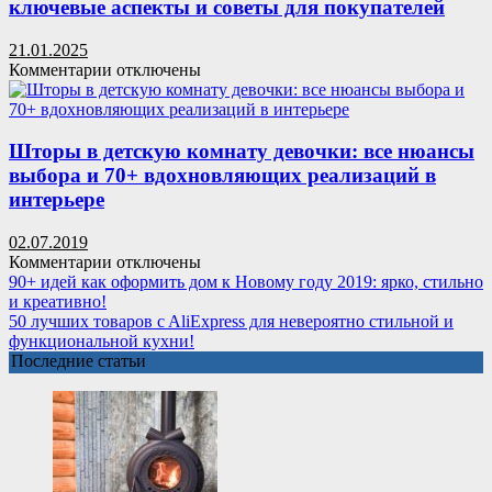
ключевые аспекты и советы для покупателей
60
вместительных
21.01.2025
и
к
Комментарии
отключены
функциональных
записи
решений
Строительные
для
материалы
комфортного
оптом
Шторы в детскую комнату девочки: все нюансы
интерьера
и
выбора и 70+ вдохновляющих реализаций в
в
интерьере
розницу:
ключевые
02.07.2019
аспекты
к
Комментарии
отключены
и
записи
90+ идей как оформить дом к Новому году 2019: ярко, стильно
советы
Шторы
и креативно!
для
в
50 лучших товаров c AliExpress для невероятно стильной и
покупателей
детскую
функциональной кухни!
комнату
Последние статьи
девочки:
все
нюансы
выбора
и
70+