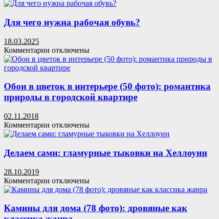
записи
Японские
фиброцементные
Для чего нужна рабочая обувь?
панели:
прочность,
18.03.2025
стиль
к
Комментарии
отключены
и
записи
простой
Для
монтаж
чего
нужна
Обои в цветок в интерьере (50 фото): романтика
рабочая
природы в городской квартире
обувь?
02.11.2018
к
Комментарии
отключены
записи
Обои
в
Делаем сами: гламурные тыковки на Хеллоуин
цветок
в
28.10.2019
интерьере
к
Комментарии
отключены
(50
записи
фото):
Делаем
романтика
сами:
Камины для дома (78 фото): дровяные как
природы
гламурные
классика жанра