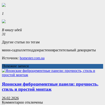
1
В книгу идей
31
Другие статьи по тегам
мини-садпаллетподдонрастениярастительный декорцветы
Источник:
homester.com.ua
Похожие записи
Японские фиброцементные панели: прочность,
стиль и простой монтаж
26.02.2026
к
Комментарии
отключены