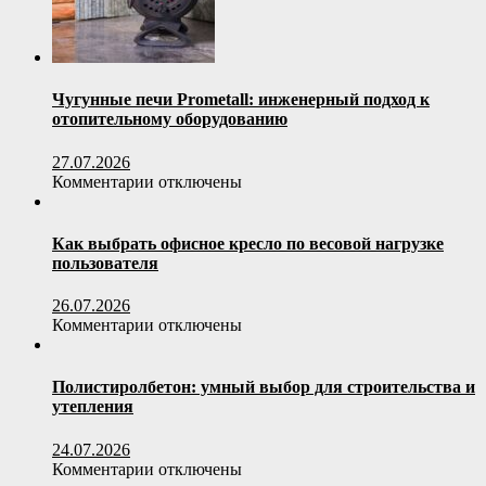
вдохновляющих
реализаций
в
интерьере
Чугунные печи Prometall: инженерный подход к
отопительному оборудованию
27.07.2026
к
Комментарии
отключены
записи
Чугунные
печи
Как выбрать офисное кресло по весовой нагрузке
Prometall:
пользователя
инженерный
подход
26.07.2026
к
к
Комментарии
отключены
отопительному
записи
оборудованию
Как
выбрать
Полистиролбетон: умный выбор для строительства и
офисное
утепления
кресло
по
24.07.2026
весовой
к
Комментарии
отключены
нагрузке