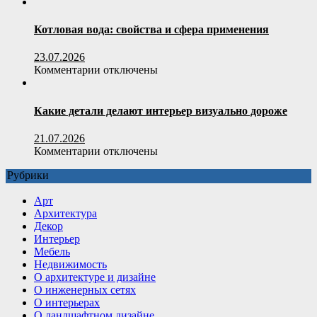
записи
пользователя
Полистиролбетон:
умный
Котловая вода: свойства и сфера применения
выбор
для
23.07.2026
строительства
к
Комментарии
отключены
и
записи
утепления
Котловая
вода:
Какие детали делают интерьер визуально дороже
свойства
и
21.07.2026
сфера
к
Комментарии
отключены
применения
записи
Рубрики
Какие
детали
Арт
делают
Архитектура
интерьер
Декор
визуально
Интерьер
дороже
Мебель
Недвижимость
О архитектуре и дизайне
О инженерных сетях
О интерьерах
О ландшафтном дизайне