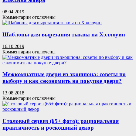
в
тыковки
городской
на
08.04.2019
квартире
Хеллоуин
к
Комментарии
отключены
записи
Камины
для
Шаблоны для вырезания тыквы на Хэллоуин
дома
(78
16.10.2019
фото):
к
Комментарии
отключены
дровяные
записи
как
Шаблоны
классика
для
жанра
вырезания
Межкомнатные двери из экошпона: советы по
тыквы
выбору и как сэкономить на покупке двери?
на
Хэллоуин
13.08.2018
к
Комментарии
отключены
записи
Межкомнатные
двери
из
Столовый сервиз (65+ фото): рациональная
экошпона:
практичность и роскошный декор
советы