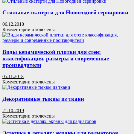
записи
сборки
Деревянные
(51
двери
Стильные скатерти для Новогодней сервировки
фото)
межкомнатные
(66
06.12.2018
фото)
к
Комментарии
отключены
—
записи
правила
Стильные
грамотного
скатерти
выбора
для
Виды керамической плитки для стен:
Новогодней
классификация, размеры и современные
сервировки
производители
05.11.2018
к
Комментарии
отключены
записи
Виды
керамической
Декоративные тыквы из ткани
плитки
для
21.10.2019
стен:
к
Комментарии
отключены
классификация,
записи
размеры
Декоративные
и
тыквы
Эстетика в деталях: экраны для радиаторов