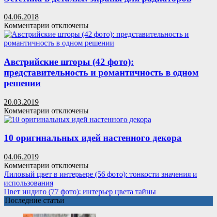
современные
из
производители
ткани
04.06.2018
к
Комментарии
отключены
записи
Эстетика
в
деталях:
Австрийские шторы (42 фото):
экраны
представительность и романтичность в одном
для
решении
радиаторов
20.03.2019
к
Комментарии
отключены
записи
Австрийские
шторы
10 оригинальных идей настенного декора
(42
фото):
04.06.2019
представительность
к
Комментарии
отключены
и
записи
Лиловый цвет в интерьере (56 фото): тонкости значения и
романтичность
10
использования
в
оригинальных
Цвет индиго (77 фото): интерьер цвета тайны
одном
идей
Последние статьи
решении
настенного