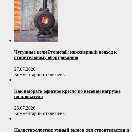
декора
Чугунные печи Prometall: инженерный подход к
отопительному оборудованию
27.07.2026
к
Комментарии
отключены
записи
Чугунные
печи
Как выбрать офисное кресло по весовой нагрузке
Prometall:
пользователя
инженерный
подход
26.07.2026
к
к
Комментарии
отключены
отопительному
записи
оборудованию
Как
выбрать
Полистиролбетон: умный выбор для строительства и