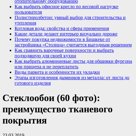
отопительному оборудованию
Как выбрать офисное кресло по весовой нагрузке
пользователя
Полистиролбетон: умный выбор для строительства и
утепления
Котловая вода: свойства и сфера применения
Какие детали делают интерьер визуально дороже
Почему покупка недвижимости в Бишкеке от
застройщика «Столица» считается выгодным решением
Как сравнить варочные поверхности и выбрать
подходящую для своей кухни
Как выбрать алюминиевые листы для обшивки фургона
или прицепа и не переплатить
Виды паркета и особенности их укладки
Этапы изготовления дымников из металла: от листа до
готового изделия
Стеклообои (60 фото):
преимущество тканевого
покрытия
23.03.2019