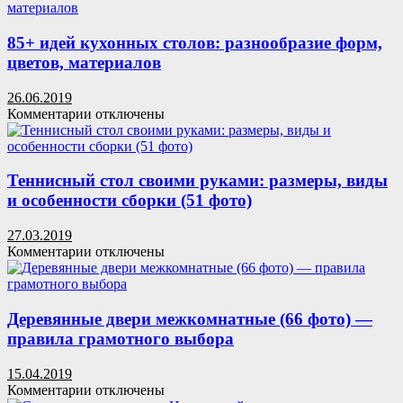
Стеклянные
межкомнатные
двери
85+ идей кухонных столов: разнообразие форм,
(60
цветов, материалов
фото):
стильное
26.06.2019
решение
к
Комментарии
отключены
интерьера
записи
85+
идей
кухонных
Теннисный стол своими руками: размеры, виды
столов:
и особенности сборки (51 фото)
разнообразие
форм,
27.03.2019
цветов,
к
Комментарии
отключены
материалов
записи
Теннисный
стол
своими
Деревянные двери межкомнатные (66 фото) —
руками:
правила грамотного выбора
размеры,
виды
15.04.2019
и
к
Комментарии
отключены
особенности