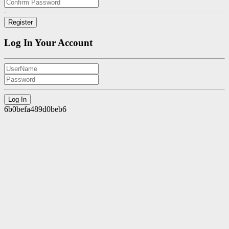
Log In Your Account
6b0befa489d0beb6