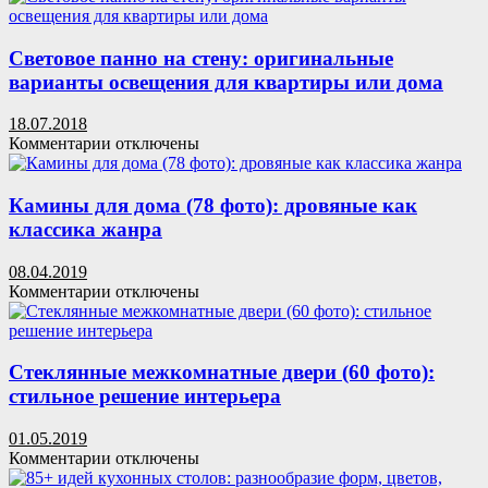
Световое панно на стену: оригинальные
варианты освещения для квартиры или дома
18.07.2018
к
Комментарии
отключены
записи
Световое
панно
Камины для дома (78 фото): дровяные как
на
классика жанра
стену:
оригинальные
08.04.2019
варианты
к
Комментарии
отключены
освещения
записи
для
Камины
квартиры
для
или
дома
Стеклянные межкомнатные двери (60 фото):
дома
(78
стильное решение интерьера
фото):
дровяные
01.05.2019
как
к
Комментарии
отключены
классика
записи
жанра