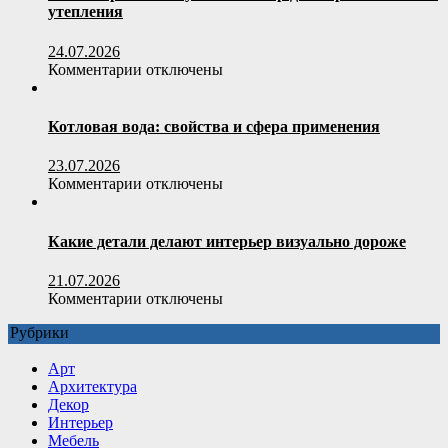
офисное
утепления
кресло
по
24.07.2026
весовой
к
Комментарии
отключены
нагрузке
записи
пользователя
Полистиролбетон:
умный
Котловая вода: свойства и сфера применения
выбор
для
23.07.2026
строительства
к
Комментарии
отключены
и
записи
утепления
Котловая
вода:
Какие детали делают интерьер визуально дороже
свойства
и
21.07.2026
сфера
к
Комментарии
отключены
применения
записи
Рубрики
Какие
детали
Арт
делают
Архитектура
интерьер
Декор
визуально
Интерьер
дороже
Мебель