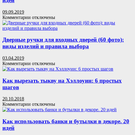
идей
минусы,
сад
особенности
из
09.09.2019
укладки
паллетов
к
Комментарии
отключены
записи
Как
обновить
интерьер
Дверные ручки для входных дверей (60 фото):
к
виды изделий и правила выбора
осени:
9
03.04.2019
интересных
к
Комментарии
отключены
идей
записи
Дверные
ручки
Как вырезать тыкву на Хэллоуин: 6 простых
для
шагов
входных
дверей
20.10.2018
(60
к
Комментарии
отключены
фото):
записи
виды
Как
изделий
вырезать
Как использовать банки и бутылки в декоре. 20
и
тыкву
идей
правила
на
выбора