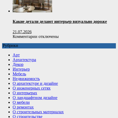
применения
Какие детали делают интерьер визуально дороже
21.07.2026
к
Комментарии
отключены
записи
Рубрики
Какие
детали
Арт
делают
Архитектура
интерьер
Декор
визуально
Интерьер
дороже
Мебель
Недвижимость
О архитектуре и дизайне
О инженерных сетях
О интерьерах
О ландшафтном дизайне
О мебели
О ремонтах
О строительных материалах
О строительстве