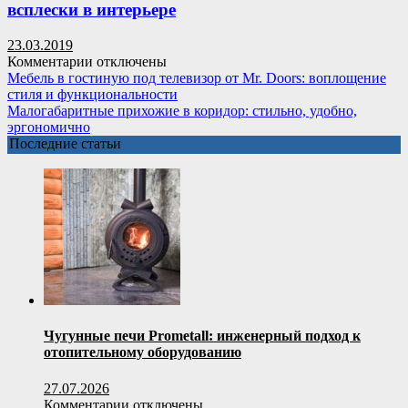
потолка:
всплески в интерьере
обзор
стильных
23.03.2019
моделей
к
Комментарии
отключены
2018
записи
Мебель в гостиную под телевизор от Mr. Doors: воплощение
года
Персиковый
стиля и функциональности
и
цвет
Малогабаритные прихожие в коридор: стильно, удобно,
советы
(52
эргономично
для
фото):
Последние статьи
правильной
яркие
покупки
фруктовые
всплески
в
интерьере
Чугунные печи Prometall: инженерный подход к
отопительному оборудованию
27.07.2026
к
Комментарии
отключены