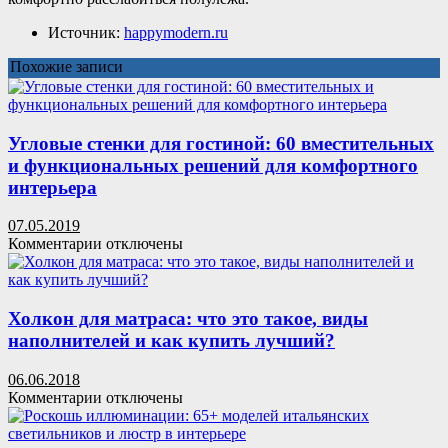
Источник:
happymodern.ru
Похожие записи
Угловые стенки для гостиной: 60 вместительных
и функциональных решений для комфортного
интерьера
07.05.2019
к
Комментарии
отключены
записи
Угловые
стенки
для
Холкон для матраса: что это такое, виды
гостиной:
наполнителей и как купить лучший?
60
вместительных
06.06.2018
и
к
Комментарии
отключены
функциональных
записи
решений
Холкон
для