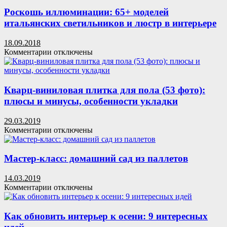
для
комфортного
матраса:
Роскошь иллюминации: 65+ моделей
интерьера
что
итальянских светильников и люстр в интерьере
это
такое,
18.09.2018
виды
к
Комментарии
отключены
наполнителей
записи
и
Роскошь
как
иллюминации:
купить
65+
Кварц-виниловая плитка для пола (53 фото):
лучший?
моделей
плюсы и минусы, особенности укладки
итальянских
светильников
29.03.2019
и
к
Комментарии
отключены
люстр
записи
в
Кварц-
интерьере
виниловая
Мастер-класс: домашний сад из паллетов
плитка
для
14.03.2019
пола
к
Комментарии
отключены
(53
записи
фото):
Мастер-
плюсы
класс:
Как обновить интерьер к осени: 9 интересных
и
домашний