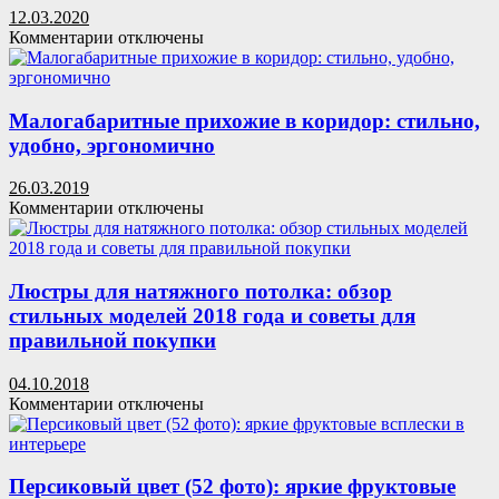
Хэллоуин:
12.03.2020
6
к
Комментарии
отключены
простых
записи
шагов
Как
использовать
банки
Малогабаритные прихожие в коридор: стильно,
и
удобно, эргономично
бутылки
в
26.03.2019
декоре.
к
Комментарии
отключены
20
записи
идей
Малогабаритные
прихожие
в
Люстры для натяжного потолка: обзор
коридор:
стильных моделей 2018 года и советы для
стильно,
правильной покупки
удобно,
эргономично
04.10.2018
к
Комментарии
отключены
записи
Люстры
для
натяжного
Персиковый цвет (52 фото): яркие фруктовые