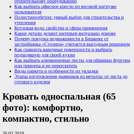
отопительному оборудованию
Как выбрать офисное кресло по весовой нагрузке
пользователя
Полистиролбетон: умный выбор для строительства и
утепления
Котловая вода: свойства и сфера применения
Какие детали делают интерьер визуально дороже
Почему покупка недвижимости в Бишкеке от
застройщика «Столица» считается выгодным решением
Как сравнить варочные поверхности и выбрать
подходящую для своей кухни
Как выбрать алюминиевые листы для обшивки фургона
или прицепа и не переплатить
Виды паркета и особенности их укладки
Этапы изготовления дымников из металла: от листа до
готового изделия
Кровать односпальная (65
фото): комфортно,
компактно, стильно
26.03.2019