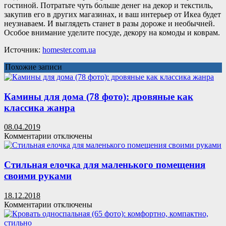
гостиной. Потратьте чуть больше денег на декор и текстиль,
закупив его в других магазинах, и ваш интерьер от Икеа будет
неузнаваем. И выглядеть станет в разы дороже и необычней.
Особое внимание уделите посуде, декору на комоды и коврам.
Источник:
homester.com.ua
Похожие записи
Камины для дома (78 фото): дровяные как
классика жанра
08.04.2019
к
Комментарии
отключены
записи
Камины
для
Стильная елочка для маленького помещения
дома
своими руками
(78
фото):
18.12.2018
дровяные
к
Комментарии
отключены
как
записи
классика
Стильная