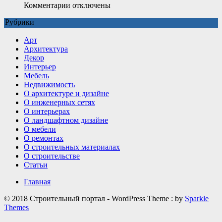
к
Комментарии
отключены
записи
Рубрики
Какие
детали
Арт
делают
Архитектура
интерьер
Декор
визуально
Интерьер
дороже
Мебель
Недвижимость
О архитектуре и дизайне
О инженерных сетях
О интерьерах
О ландшафтном дизайне
О мебели
О ремонтах
О строительных материалах
О строительстве
Статьи
Главная
© 2018 Строительный портал - WordPress Theme : by
Sparkle
Themes