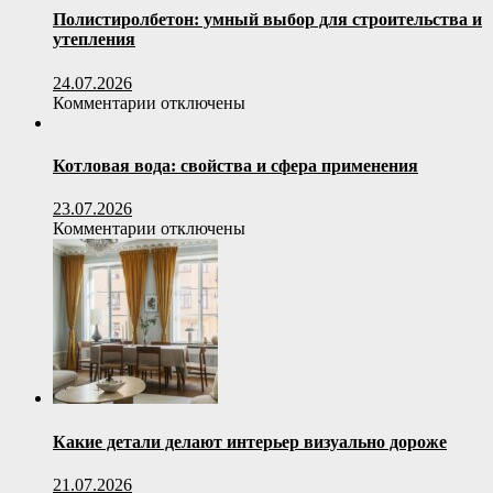
выбрать
Полистиролбетон: умный выбор для строительства и
офисное
утепления
кресло
по
24.07.2026
весовой
к
Комментарии
отключены
нагрузке
записи
пользователя
Полистиролбетон:
умный
Котловая вода: свойства и сфера применения
выбор
для
23.07.2026
строительства
к
Комментарии
отключены
и
записи
утепления
Котловая
вода:
свойства
и
сфера
применения
Какие детали делают интерьер визуально дороже
21.07.2026