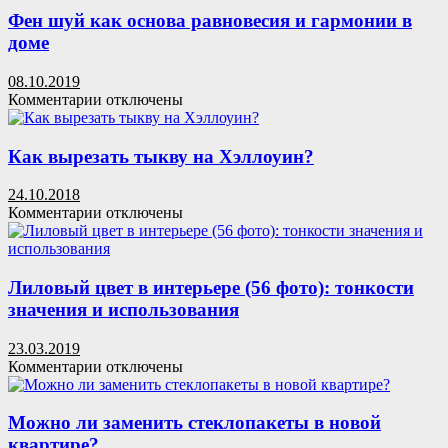
и
Фен шуй как основа равновесия и гармонии в
рисунки
доме
для
потолка
08.10.2019
из
к
Комментарии
отключены
гипсокартона:
записи
65+
Фен
готовых
шуй
Как вырезать тыкву на Хэллоуин?
вариантов
как
и
основа
24.10.2018
стильные
равновесия
к
Комментарии
отключены
идеи
и
записи
декора
гармонии
Как
своими
в
вырезать
руками
доме
тыкву
Лиловый цвет в интерьере (56 фото): тонкости
на
значения и использования
Хэллоуин?
23.03.2019
к
Комментарии
отключены
записи
Лиловый
цвет
Можно ли заменить стеклопакеты в новой
в
квартире?