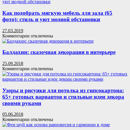
Теннисный
и
стол
70+
своими
Как подобрать мягкую мебель для зала (65
универсальных
руками:
фото): стиль и уют модной обстановки
сюжетов
размеры,
виды
27.03.2019
и
к
Комментарии
отключены
особенности
записи
сборки
Как
(51
подобрать
Балдахин: сказочная декорация в интерьере
фото)
мягкую
мебель
25.09.2018
для
к
Комментарии
отключены
зала
записи
(65
Балдахин:
фото):
сказочная
стиль
декорация
Узоры и рисунки для потолка из гипсокартона:
и
в
65+ готовых вариантов и стильные идеи декора
уют
интерьере
своими руками
модной
обстановки
05.06.2018
к
Комментарии
отключены
записи
Узоры