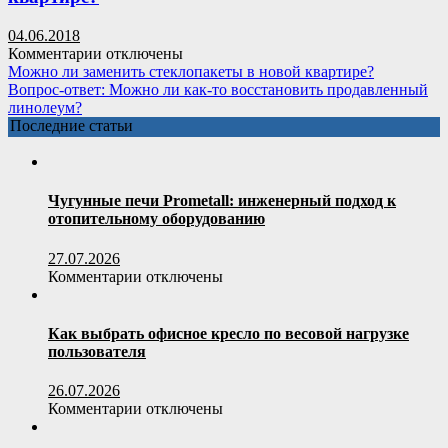
интерьере
(56
04.06.2018
фото):
к
Комментарии
отключены
тонкости
записи
Можно ли заменить стеклопакеты в новой квартире?
значения
Можно
Вопрос-ответ: Можно ли как-то восстановить продавленный
и
ли
линолеум?
использования
заменить
Последние статьи
стеклопакеты
в
новой
квартире?
Чугунные печи Prometall: инженерный подход к
отопительному оборудованию
27.07.2026
к
Комментарии
отключены
записи
Чугунные
печи
Как выбрать офисное кресло по весовой нагрузке
Prometall:
пользователя
инженерный
подход
26.07.2026
к
к
Комментарии
отключены
отопительному
записи
оборудованию
Как