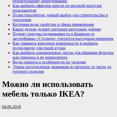
отопительному оборудованию
Как выбрать офисное кресло по весовой нагрузке
пользователя
Полистиролбетон: умный выбор для строительства и
утепления
Котловая вода: свойства и сфера применения
Какие детали делают интерьер визуально дороже
Почему покупка недвижимости в Бишкеке от
застройщика «Столица» считается выгодным решением
Как сравнить варочные поверхности и выбрать
подходящую для своей кухни
Как выбрать алюминиевые листы для обшивки фургона
или прицепа и не переплатить
Виды паркета и особенности их укладки
Этапы изготовления дымников из металла: от листа до
готового изделия
Можно ли использовать
мебель только IKEA?
04.06.2018