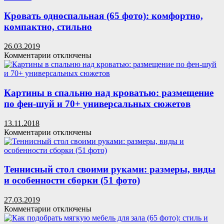
жанра
елочка
для
Кровать односпальная (65 фото): комфортно,
маленького
компактно, стильно
помещения
своими
26.03.2019
руками
к
Комментарии
отключены
записи
Кровать
односпальная
(65
Картины в спальню над кроватью: размещение
фото):
по фен-шуй и 70+ универсальных сюжетов
комфортно,
компактно,
13.11.2018
стильно
к
Комментарии
отключены
записи
Картины
в
спальню
Теннисный стол своими руками: размеры, виды
над
и особенности сборки (51 фото)
кроватью:
размещение
27.03.2019
по
к
Комментарии
отключены
фен-
записи
шуй