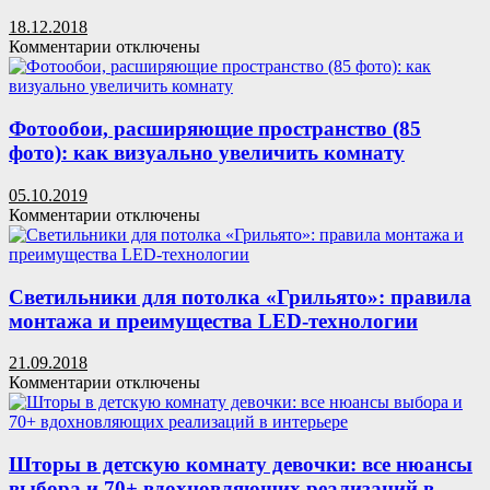
трафареты
18.12.2018
на
к
Комментарии
отключены
стену
записи
Стильная
елочка
для
Фотообои, расширяющие пространство (85
маленького
фото): как визуально увеличить комнату
помещения
своими
05.10.2019
руками
к
Комментарии
отключены
записи
Фотообои,
расширяющие
пространство
Светильники для потолка «Грильято»: правила
(85
монтажа и преимущества LED-технологии
фото):
как
21.09.2018
визуально
к
Комментарии
отключены
увеличить
записи
комнату
Светильники
для
потолка
Шторы в детскую комнату девочки: все нюансы
«Грильято»:
выбора и 70+ вдохновляющих реализаций в