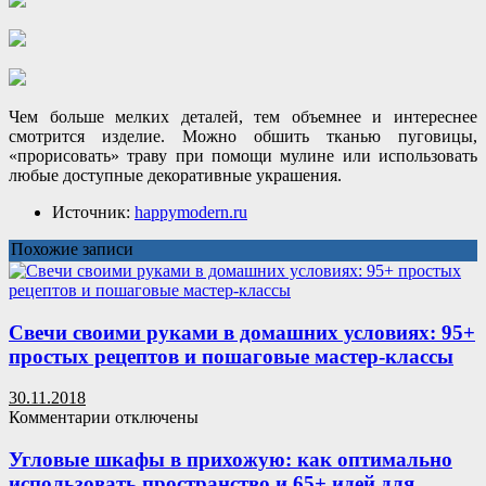
Чем больше мелких деталей, тем объемнее и интереснее
смотрится изделие. Можно обшить тканью пуговицы,
«прорисовать» траву при помощи мулине или использовать
любые доступные декоративные украшения.
Источник:
happymodern.ru
Похожие записи
Свечи своими руками в домашних условиях: 95+
простых рецептов и пошаговые мастер-классы
30.11.2018
к
Комментарии
отключены
записи
Свечи
Угловые шкафы в прихожую: как оптимально
своими
использовать пространство и 65+ идей для