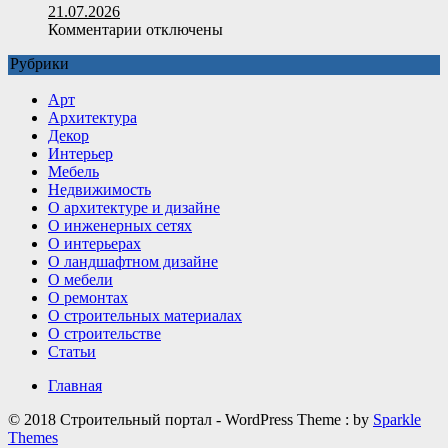
и
21.07.2026
сфера
к
Комментарии
отключены
применения
записи
Рубрики
Какие
детали
Арт
делают
Архитектура
интерьер
Декор
визуально
Интерьер
дороже
Мебель
Недвижимость
О архитектуре и дизайне
О инженерных сетях
О интерьерах
О ландшафтном дизайне
О мебели
О ремонтах
О строительных материалах
О строительстве
Статьи
Главная
© 2018 Строительный портал - WordPress Theme : by
Sparkle
Themes