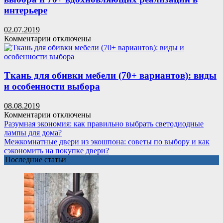
правила
интерьере
монтажа
и
02.07.2019
преимущества
к
Комментарии
отключены
LED-
записи
технологии
Шторы
в
детскую
Ткань для обивки мебели (70+ вариантов): виды
комнату
и особенности выбора
девочки:
все
08.08.2019
нюансы
к
Комментарии
отключены
выбора
записи
Разумная экономия: как правильно выбрать светодиодные
и
Ткань
лампы для дома?
70+
для
Межкомнатные двери из экошпона: советы по выбору и как
вдохновляющих
обивки
сэкономить на покупке двери?
реализаций
мебели
Последние статьи
в
(70+
интерьере
вариантов):
виды
и
особенности
выбора