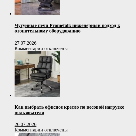
Чугунные печи Prometall: инженерный подход к
отопительному оборудованию
27.07.2026
к
Комментарии
отключены
записи
Чугунные
печи
Prometall:
инженерный
подход
к
отопительному
оборудованию
Как выбрать офисное кресло по весовой нагрузке
пользователя
26.07.2026
к
Комментарии
отключены
записи