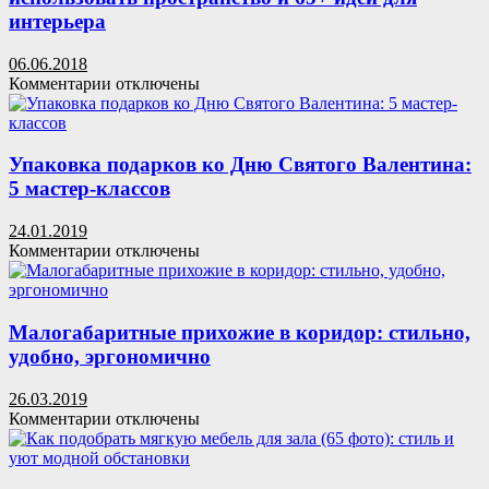
руками
интерьера
в
домашних
06.06.2018
условиях:
к
Комментарии
отключены
95+
записи
простых
Угловые
рецептов
шкафы
и
в
Упаковка подарков ко Дню Святого Валентина:
пошаговые
прихожую:
мастер-
5 мастер-классов
как
классы
оптимально
24.01.2019
использовать
к
Комментарии
отключены
пространство
записи
и
Упаковка
65+
подарков
идей
ко
Малогабаритные прихожие в коридор: стильно,
для
Дню
удобно, эргономично
интерьера
Святого
Валентина:
26.03.2019
5
к
Комментарии
отключены
мастер-
записи
классов
Малогабаритные
прихожие