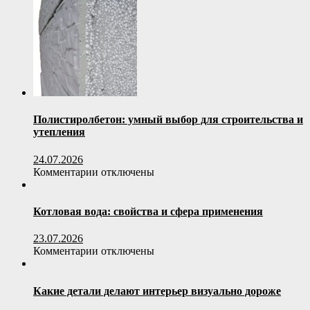
Как
выбрать
офисное
кресло
по
весовой
нагрузке
пользователя
Полистиролбетон: умный выбор для строительства и
утепления
24.07.2026
к
Комментарии
отключены
записи
Полистиролбетон:
умный
Котловая вода: свойства и сфера применения
выбор
для
23.07.2026
строительства
к
Комментарии
отключены
и
записи
утепления
Котловая
вода:
Какие детали делают интерьер визуально дороже
свойства