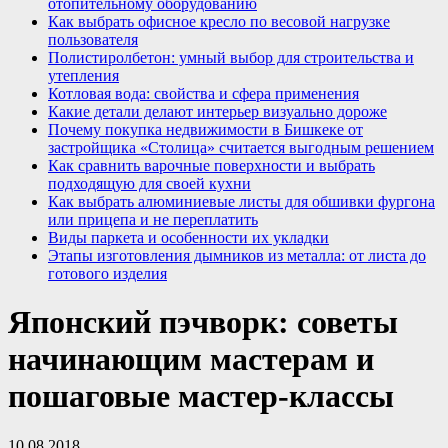
отопительному оборудованию
Как выбрать офисное кресло по весовой нагрузке
пользователя
Полистиролбетон: умный выбор для строительства и
утепления
Котловая вода: свойства и сфера применения
Какие детали делают интерьер визуально дороже
Почему покупка недвижимости в Бишкеке от
застройщика «Столица» считается выгодным решением
Как сравнить варочные поверхности и выбрать
подходящую для своей кухни
Как выбрать алюминиевые листы для обшивки фургона
или прицепа и не переплатить
Виды паркета и особенности их укладки
Этапы изготовления дымников из металла: от листа до
готового изделия
Японский пэчворк: советы
начинающим мастерам и
пошаговые мастер-классы
10.08.2018