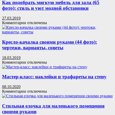
в
Как подобрать мягкую мебель для зала (65
коридор:
фото): стиль и уют модной обстановки
стильно,
удобно,
27.03.2019
эргономично
к
Комментарии
отключены
записи
Как
подобрать
мягкую
Кресло-качалка своими руками (44 фото):
мебель
чертежи, варианты, советы
для
зала
18.03.2019
(65
к
Комментарии
отключены
фото):
записи
стиль
Кресло-
и
качалка
Мастер-класс: наклейки и трафареты на стену
уют
своими
модной
руками
08.10.2020
обстановки
(44
к
Комментарии
отключены
фото):
записи
чертежи,
Мастер-
варианты,
класс:
Стильная елочка для маленького помещения
советы
наклейки
своими руками
и