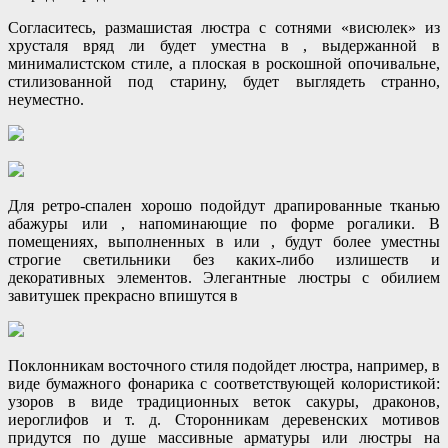
Согласитесь, размашистая люстра с сотнями «висюлек» из
хрусталя вряд ли будет уместна в , выдержанной в
минималистском стиле, а плоская в роскошной опочивальне,
стилизованной под старину, будет выглядеть странно,
неуместно.
Для ретро-спален хорошо подойдут драпированные тканью
абажуры или , напоминающие по форме рогалики. В
помещениях, выполненных в или , будут более уместны
строгие светильники без каких-либо излишеств и
декоративных элементов. Элегантные люстры с обилием
завитушек прекрасно впишутся в
Поклонникам восточного стиля подойдет люстра, например, в
виде бумажного фонарика с соответствующей колористикой:
узоров в виде традиционных веток сакуры, драконов,
иероглифов и т. д. Сторонникам деревенских мотивов
придутся по душе массивные арматуры или люстры на