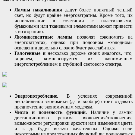
Лампы накаливания
дадут более приятный теплый
свет, но будут крайне энергозатратны. Кроме того, их
использование в сочетании с пластиковыми,
бумажными или тканевыми элементами может привести
к возгоранию.
Люминесцентные лампы
позволят сэкономить на
энергозатратах, однако при подобном «холодном»
освещении довольно сложно будет расслабиться.
Галогенные и
несколько дороже своих аналогов, что,
впрочем, компенсируется их экономичным
энергопотреблением и глубиной светового спектра.
Энергопотребление.
В условиях современной
нестабильной экономики (да и вообще) стоит отдавать
предпочтение экономичным моделям.
Число и полезность функций.
Наличие у лампы
дистанционного режима включения/отключения,
возможности регулировки яркости или изменения цвета
и т. д. будут весьма желательны. Однако если
некоторыми из предложенных функций вы пользоваться