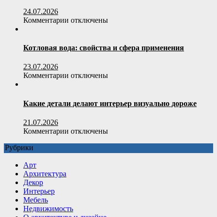
24.07.2026
к
Комментарии
отключены
записи
Полистиролбетон:
умный
Котловая вода: свойства и сфера применения
выбор
для
23.07.2026
строительства
к
Комментарии
отключены
и
записи
утепления
Котловая
вода:
Какие детали делают интерьер визуально дороже
свойства
и
21.07.2026
сфера
к
Комментарии
отключены
применения
записи
Рубрики
Какие
детали
Арт
делают
Архитектура
интерьер
Декор
визуально
Интерьер
дороже
Мебель
Недвижимость