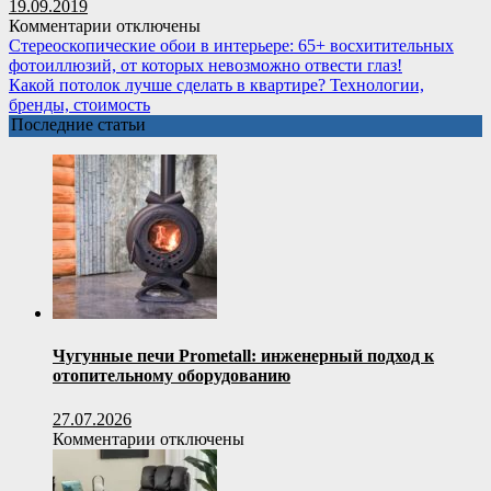
19.09.2019
стильной
к
Комментарии
отключены
отделки
записи
Стереоскопические обои в интерьере: 65+ восхитительных
кухонного
Прозрачные
фотоиллюзий, от которых невозможно отвести глаз!
фартука,
шторы
Какой потолок лучше сделать в квартире? Технологии,
стен
для
бренды, стоимость
и
беседок
Последние статьи
потолка
и
веранд
(100+
фото):
комфорт
на
даче
круглый
год
и
обзор
Чугунные печи Prometall: инженерный подход к
наиболее
отопительному оборудованию
изящных
идей
27.07.2026
для
к
Комментарии
отключены
декора
записи
Чугунные