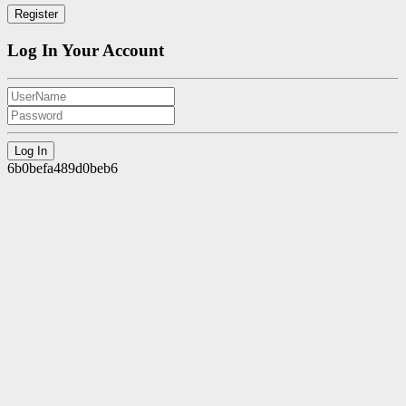
Log In Your Account
6b0befa489d0beb6