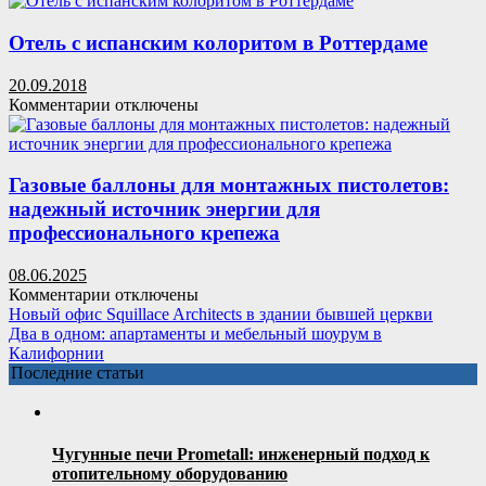
Анн-
Итальянская
Софи
мебель:
Отель с испанским колоритом в Роттердаме
Пайере
искусство,
стиль
20.09.2018
и
к
Комментарии
отключены
качество
записи
Отель
с
испанским
Газовые баллоны для монтажных пистолетов:
колоритом
надежный источник энергии для
в
профессионального крепежа
Роттердаме
08.06.2025
к
Комментарии
отключены
записи
Новый офис Squillace Architects в здании бывшей церкви
Газовые
Два в одном: апартаменты и мебельный шоурум в
баллоны
Калифорнии
для
Последние статьи
монтажных
пистолетов:
надежный
источник
Чугунные печи Prometall: инженерный подход к
энергии
отопительному оборудованию