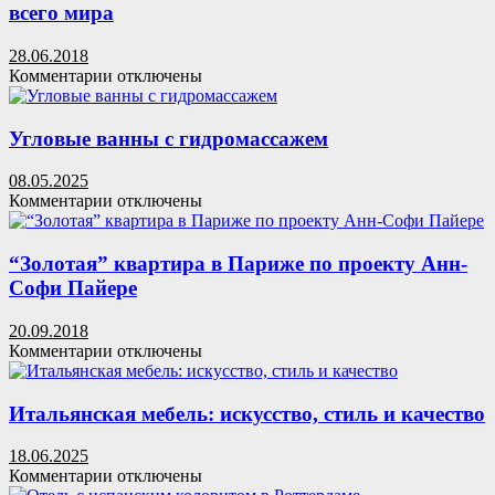
получения
всего мира
займа
без
28.06.2018
лишних
к
Комментарии
отключены
проблем
записи
Как
оформить
Угловые ванны с гидромассажем
белый
интерьер:
08.05.2025
10
к
Комментарии
отключены
вариантов
записи
со
Угловые
всего
ванны
“Золотая” квартира в Париже по проекту Анн-
мира
с
Софи Пайере
гидромассажем
20.09.2018
к
Комментарии
отключены
записи
“Золотая”
квартира
Итальянская мебель: искусство, стиль и качество
в
Париже
18.06.2025
по
к
Комментарии
отключены
проекту
записи