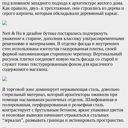
под влиянием западного подхода к архитектуре жилого дома.
Как правило, двух- и трехэтажные, они строились из дерева и
серого кирпича, которым обкладывали деревянный каркас.
Neri & Hu в дизайне бутика постарались подчеркнуть
уважение к старине, дополнив классику ультрасовременными
решениями и материалами. В отделке фасада и внутренних
стен использована изогнутая глазурованная плитка, своей
формой напоминающая старинную черепицу. Вертикальный
рисунок плитки соединяет новую часть фасада со старой и
служит тонко текстурированным фоном для красочного
содержимого магазина.
В торговой зоне доминирует нержавеющая сталь, довольно
стерильный материал, который архитекторы оживили при
помощи наслаивания различных отделок. Шлифованная и
полированная, перфорированная и рельефная сталь
контрастирует с брутальным бетоном, яркие упаковки цветов
и неоновые вывески начинают отражаться в стальных
“зеркалах”, размывать границы и активировать пространство.