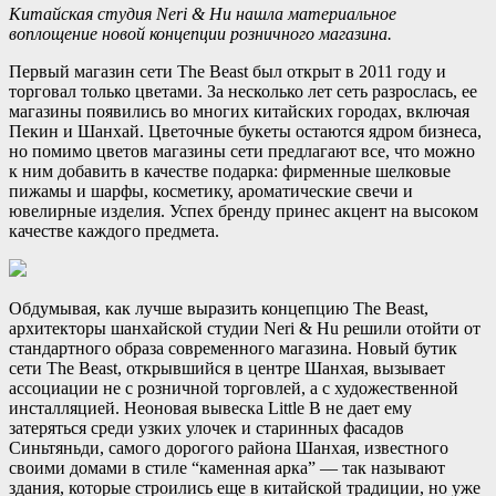
Китайская студия Neri & Hu нашла материальное
воплощение новой концепции розничного магазина.
Первый магазин сети The Beast был открыт в 2011 году и
торговал только цветами. За несколько лет сеть разрослась, ее
магазины появились во многих китайских городах, включая
Пекин и
Шанхай. Цветочные букеты остаются ядром бизнеса,
но помимо цветов магазины сети предлагают все, что можно
к ним добавить в качестве подарка: фирменные шелковые
пижамы и шарфы, косметику, ароматические свечи и
ювелирные изделия. Успех бренду принес акцент на высоком
качестве каждого предмета.
Обдумывая, как лучше выразить концепцию The Beast,
архитекторы шанхайской студии Neri & Hu решили отойти от
стандартного образа современного магазина. Новый бутик
сети The Beast, открывшийся в центре Шанхая, вызывает
ассоциации не с розничной торговлей, а с художественной
инсталляцией. Неоновая вывеска Little B не дает ему
затеряться среди узких улочек и старинных фасадов
Синьтяньди, самого дорогого района Шанхая, известного
своими домами в стиле “каменная арка” — так называют
здания, которые строились еще в китайской традиции, но уже