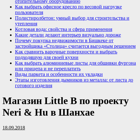
отопительному оборудованию
Как выбрать офисное кресло по весовой нагрузке
пользователя
Полистиролбетон: умный выбор для строительства и
утепления
Котловая вода: свойства и сфера применения
Какие детали делают интерьер визуально дороже
Почему покупка недвижимости в Бишкеке от
застройщика «Столица» считается выгодным решением
Как сравнить варочные поверхности и выбрать
подходящую для своей кухни
Как выбрать алюминиевые листы для обшивки фургона
или прицепа и не переплатить
Виды паркета и особенности их укладки
Этапы изготовления дымников из металла: от листа до
готового изделия
Магазин Little B по проекту
Neri & Hu в Шанхае
18.09.2018