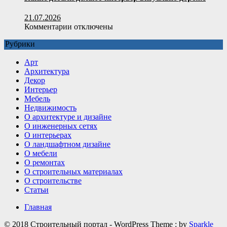
21.07.2026
к
Комментарии
отключены
записи
Рубрики
Какие
детали
Арт
делают
Архитектура
интерьер
Декор
визуально
Интерьер
дороже
Мебель
Недвижимость
О архитектуре и дизайне
О инженерных сетях
О интерьерах
О ландшафтном дизайне
О мебели
О ремонтах
О строительных материалах
О строительстве
Статьи
Главная
© 2018 Строительный портал - WordPress Theme : by
Sparkle