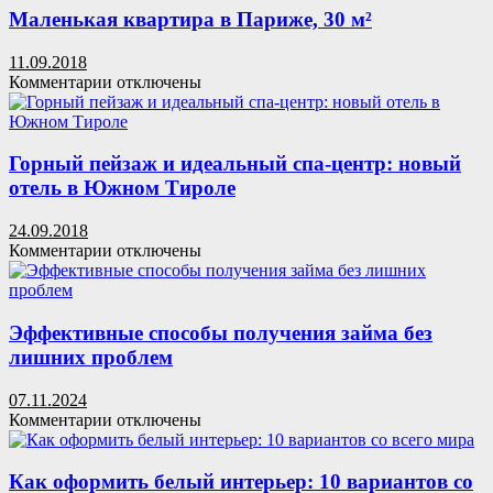
в
поиска
Маленькая квартира в Париже, 30 м²
Одессе
бригады
отделочников
11.09.2018
к
Комментарии
отключены
записи
Маленькая
квартира
в
Горный пейзаж и идеальный спа-центр: новый
Париже,
отель в Южном Тироле
30
м²
24.09.2018
к
Комментарии
отключены
записи
Горный
пейзаж
и
Эффективные способы получения займа без
идеальный
лишних проблем
спа-
центр:
07.11.2024
новый
к
Комментарии
отключены
отель
записи
в
Эффективные
Южном
способы
Как оформить белый интерьер: 10 вариантов со
Тироле