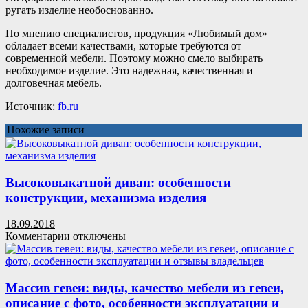
ругать изделие необоснованно.
По мнению специалистов, продукция «Любимый дом»
обладает всеми качествами, которые требуются от
современной мебели. Поэтому можно смело выбирать
необходимое изделие. Это надежная, качественная и
долговечная мебель.
Источник:
fb.ru
Похожие записи
Высоковыкатной диван: особенности
конструкции, механизма изделия
18.09.2018
к
Комментарии
отключены
записи
Высоковыкатной
диван:
особенности
Массив гевеи: виды, качество мебели из гевеи,
конструкции,
описание с фото, особенности эксплуатации и