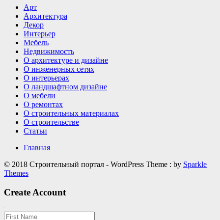
Арт
делают
Архитектура
интерьер
Декор
визуально
Интерьер
дороже
Мебель
Недвижимость
О архитектуре и дизайне
О инженерных сетях
О интерьерах
О ландшафтном дизайне
О мебели
О ремонтах
О строительных материалах
О строительстве
Статьи
Главная
© 2018 Строительный портал - WordPress Theme : by
Sparkle
Themes
Create Account