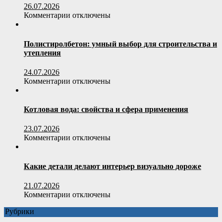
подход
26.07.2026
к
к
Комментарии
отключены
отопительному
записи
оборудованию
Как
выбрать
Полистиролбетон: умный выбор для строительства и
офисное
утепления
кресло
по
24.07.2026
весовой
к
Комментарии
отключены
нагрузке
записи
пользователя
Полистиролбетон:
умный
Котловая вода: свойства и сфера применения
выбор
для
23.07.2026
строительства
к
Комментарии
отключены
и
записи
утепления
Котловая
вода:
Какие детали делают интерьер визуально дороже
свойства
и
21.07.2026
сфера
к
Комментарии
отключены
применения
записи
Рубрики
Какие
детали