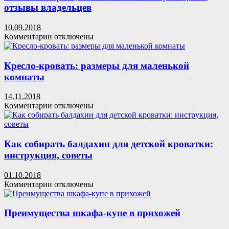
механизма
отзывы владельцев
изделия
10.09.2018
к
Комментарии
отключены
записи
Массив
гевеи:
Кресло-кровать: размеры для маленькой
виды,
комнаты
качество
мебели
14.11.2018
из
к
Комментарии
отключены
гевеи,
записи
описание
Кресло-
с
кровать:
фото,
размеры
Как собирать балдахин для детской кроватки:
особенности
для
инструкция, советы
эксплуатации
маленькой
и
комнаты
отзывы
01.10.2018
владельцев
к
Комментарии
отключены
записи
Как
собирать
Преимущества шкафа-купе в прихожей
балдахин