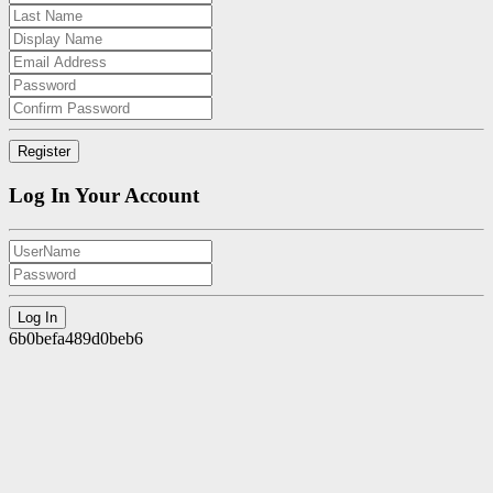
Log In Your Account
6b0befa489d0beb6