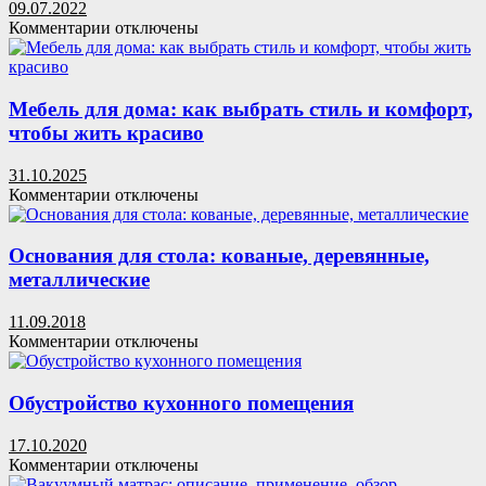
для
09.07.2022
детской
к
Комментарии
отключены
кроватки:
записи
инструкция,
Преимущества
советы
шкафа-
купе
Мебель для дома: как выбрать стиль и комфорт,
в
чтобы жить красиво
прихожей
31.10.2025
к
Комментарии
отключены
записи
Мебель
для
Основания для стола: кованые, деревянные,
дома:
металлические
как
выбрать
11.09.2018
стиль
к
Комментарии
отключены
и
записи
комфорт,
Основания
чтобы
для
Обустройство кухонного помещения
жить
стола:
красиво
кованые,
17.10.2020
деревянные,
к
Комментарии
отключены
металлические
записи