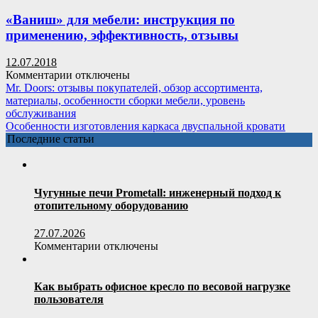
для
столешницы
«Ваниш» для мебели: инструкция по
из
применению, эффективность, отзывы
дерева:
применение,
12.07.2018
эффективность,
к
Комментарии
отключены
отзывы
записи
Mr. Doors: отзывы покупателей, обзор ассортимента,
«Ваниш»
материалы, особенности сборки мебели, уровень
для
обслуживания
мебели:
Особенности изготовления каркаса двуспальной кровати
инструкция
Последние статьи
по
применению,
эффективность,
отзывы
Чугунные печи Prometall: инженерный подход к
отопительному оборудованию
27.07.2026
к
Комментарии
отключены
записи
Чугунные
печи
Как выбрать офисное кресло по весовой нагрузке
Prometall:
пользователя
инженерный