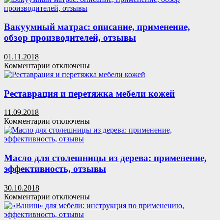
Обустройство
кухонного
помещения
Вакуумный матрас: описание, применение,
обзор производителей, отзывы
01.11.2018
к
Комментарии
отключены
записи
Вакуумный
матрас:
Реставрация и перетяжка мебели кожей
описание,
применение,
11.09.2018
обзор
к
Комментарии
отключены
производителей,
записи
отзывы
Реставрация
и
перетяжка
Масло для столешницы из дерева: применение,
мебели
эффективность, отзывы
кожей
30.10.2018
к
Комментарии
отключены
записи
Масло