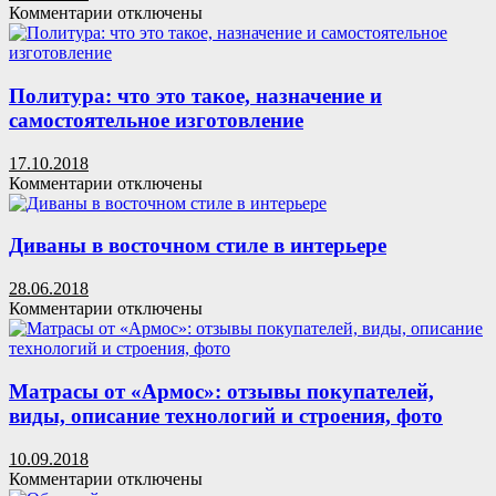
спальне:
к
Комментарии
отключены
полезные
записи
советы.
Покраска
Двуспальная
мебельных
кровать
фасадов:
Политура: что это такое, назначение и
с
советы
самостоятельное изготовление
мягким
мастера
изголовьем
17.10.2018
к
Комментарии
отключены
записи
Политура:
что
Диваны в восточном стиле в интерьере
это
такое,
28.06.2018
назначение
к
Комментарии
отключены
и
записи
самостоятельное
Диваны
изготовление
в
восточном
Матрасы от «Армос»: отзывы покупателей,
стиле
виды, описание технологий и строения, фото
в
интерьере
10.09.2018
к
Комментарии
отключены