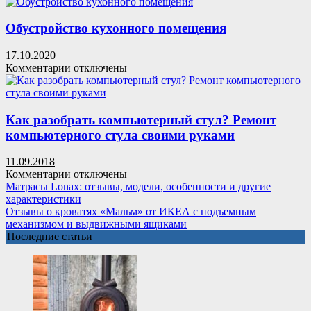
записи
Матрасы
от
Обустройство кухонного помещения
«Армос»:
отзывы
17.10.2020
покупателей,
к
Комментарии
отключены
виды,
записи
описание
Обустройство
технологий
кухонного
и
помещения
Как разобрать компьютерный стул? Ремонт
строения,
компьютерного стула своими руками
фото
11.09.2018
к
Комментарии
отключены
записи
Матрасы Lonax: отзывы, модели, особенности и другие
Как
характеристики
разобрать
Отзывы о кроватях «Мальм» от ИКЕА с подъемным
компьютерный
механизмом и выдвижными ящиками
стул?
Последние статьи
Ремонт
компьютерного
стула
своими
руками