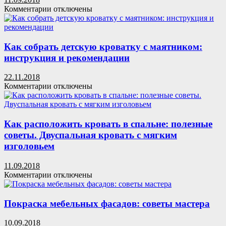
к
Комментарии
отключены
записи
Кровати-
трансформеры:
отзывы,
Как собрать детскую кроватку с маятником:
обзор
инструкция и рекомендации
моделей,
выбор
22.11.2018
к
Комментарии
отключены
записи
Как
собрать
детскую
Как расположить кровать в спальне: полезные
кроватку
советы. Двуспальная кровать с мягким
с
изголовьем
маятником:
инструкция
11.09.2018
и
к
Комментарии
отключены
рекомендации
записи
Как
расположить
Покраска мебельных фасадов: советы мастера
кровать
в
10.09.2018