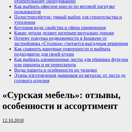
отопительному оборудованию
Как выбрать офисное кресло по весовой нагрузке
пользователя
Полистиролбетон: умный выбор для строительства и
утепления
Котловая вода: свойства и сфера применения
Какие детали делают интерьер визуально дороже
Почему покупка недвижимости в Бишкеке от
застройщика «Столица» считается выгодным решением
Как сравнить варочные поверхности и выбрать
подходящую для своей кухни
Как выбрать алюминиевые листы для обшивки фургона
или прицепа и не переплатить
Виды паркета и особенности их укладки
Этапы изготовления дымников из металла: от листа до
готового изделия
«Сурская мебель»: отзывы,
особенности и ассортимент
12.10.2018