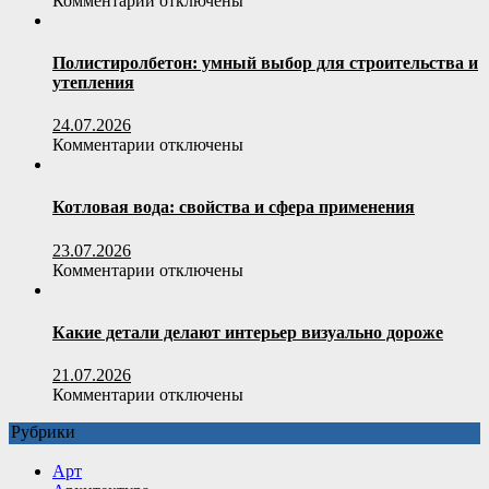
Комментарии
отключены
записи
Как
выбрать
Полистиролбетон: умный выбор для строительства и
офисное
утепления
кресло
по
24.07.2026
весовой
к
Комментарии
отключены
нагрузке
записи
пользователя
Полистиролбетон:
умный
Котловая вода: свойства и сфера применения
выбор
для
23.07.2026
строительства
к
Комментарии
отключены
и
записи
утепления
Котловая
вода:
Какие детали делают интерьер визуально дороже
свойства
и
21.07.2026
сфера
к
Комментарии
отключены
применения
записи
Рубрики
Какие
детали
Арт
делают