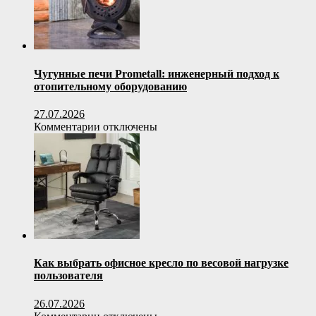
Чугунные печи Prometall: инженерный подход к
отопительному оборудованию
27.07.2026
к
Комментарии
отключены
записи
Чугунные
печи
Prometall:
инженерный
подход
к
отопительному
оборудованию
Как выбрать офисное кресло по весовой нагрузке
пользователя
26.07.2026
к