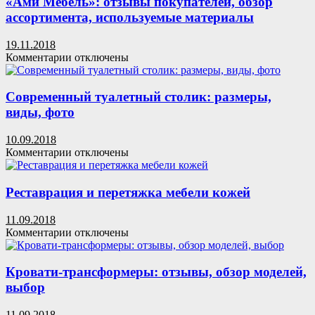
«Ами Мебель»: отзывы покупателей, обзор
ассортимента, используемые материалы
19.11.2018
к
Комментарии
отключены
записи
«Ами
Мебель»:
Современный туалетный столик: размеры,
отзывы
виды, фото
покупателей,
обзор
10.09.2018
ассортимента,
к
Комментарии
отключены
используемые
записи
материалы
Современный
туалетный
Реставрация и перетяжка мебели кожей
столик:
размеры,
11.09.2018
виды,
к
Комментарии
отключены
фото
записи
Реставрация
и
Кровати-трансформеры: отзывы, обзор моделей,
перетяжка
выбор
мебели
кожей
11.09.2018