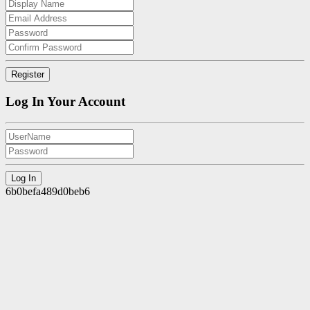
Log In Your Account
6b0befa489d0beb6