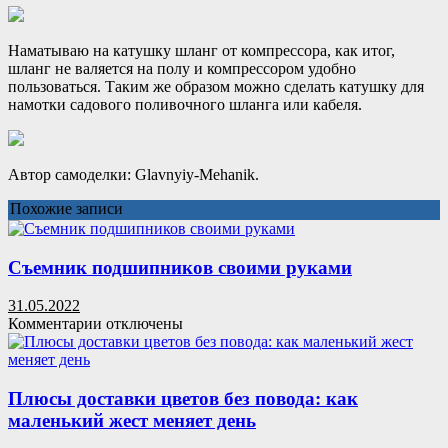
Наматываю на катушку шланг от компрессора, как итог,
шланг не валяется на полу и компрессором удобно
пользоваться. Таким же образом можно сделать катушку для
намотки садового поливочного шланга или кабеля.
Автор самоделки: Glavnyiy-Mehanik.
Похожие записи
Съемник подшипников своими руками
31.05.2022
к
Комментарии
отключены
записи
Съемник
подшипников
своими
Плюсы доставки цветов без повода: как
руками
маленький жест меняет день