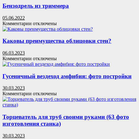
вертолёт:
Бензодрель из триммера
фото,
видео
05.06.2022
полёта
к
Комментарии
отключены
записи
Бензодрель
из
Каковы преимущества облицовки стен?
триммера
06.03.2023
к
Комментарии
отключены
записи
Каковы
преимущества
Гусеничный вездеход амфибия: фото постройки
облицовки
стен?
30.03.2023
к
Комментарии
отключены
записи
Гусеничный
вездеход
амфибия:
Торцеватель для труб своими руками (63 фото
фото
изготовления станка)
постройки
30.03.2023