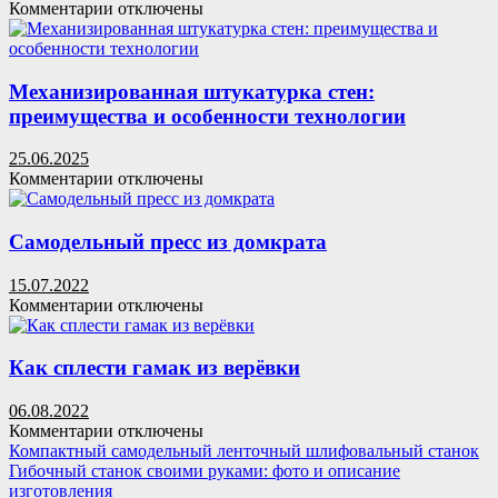
к
Комментарии
отключены
записи
Торцеватель
для
труб
Механизированная штукатурка стен:
своими
преимущества и особенности технологии
руками
(63
25.06.2025
фото
к
Комментарии
отключены
изготовления
записи
станка)
Механизированная
штукатурка
Самодельный пресс из домкрата
стен:
преимущества
15.07.2022
и
к
Комментарии
отключены
особенности
записи
технологии
Самодельный
пресс
Как сплести гамак из верёвки
из
домкрата
06.08.2022
к
Комментарии
отключены
записи
Компактный самодельный ленточный шлифовальный станок
Как
Гибочный станок своими руками: фото и описание
сплести
изготовления