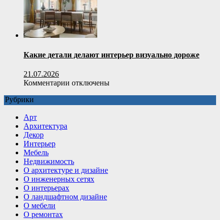
и
сфера
применения
Какие детали делают интерьер визуально дороже
21.07.2026
к
Комментарии
отключены
записи
Рубрики
Какие
детали
Арт
делают
Архитектура
интерьер
Декор
визуально
Интерьер
дороже
Мебель
Недвижимость
О архитектуре и дизайне
О инженерных сетях
О интерьерах
О ландшафтном дизайне
О мебели
О ремонтах