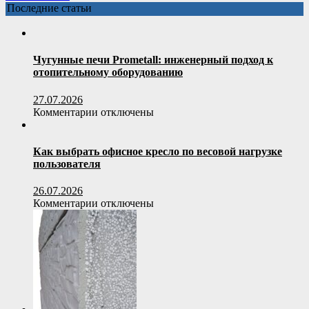
гамак
Последние статьи
из
верёвки
Чугунные печи Prometall: инженерный подход к
отопительному оборудованию
27.07.2026
к
Комментарии
отключены
записи
Чугунные
печи
Как выбрать офисное кресло по весовой нагрузке
Prometall:
пользователя
инженерный
подход
26.07.2026
к
к
Комментарии
отключены
отопительному
записи
оборудованию
Как
выбрать
офисное
кресло
по
весовой
нагрузке