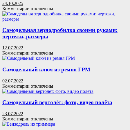
24.10.2025
к
Комментарии
отключены
записи
Плюсы
доставки
цветов
Самодельная зернодробилка своими руками:
без
чертежи, размеры
повода:
как
12.07.2022
маленький
к
Комментарии
отключены
жест
записи
меняет
Самодельная
день
зернодробилка
Самодельный ключ из ремня ГРМ
своими
руками:
02.07.2022
чертежи,
к
Комментарии
отключены
размеры
записи
Самодельный
ключ
Самодельный вертолёт: фото, видео полёта
из
ремня
23.07.2022
ГРМ
к
Комментарии
отключены
записи
Самодельный