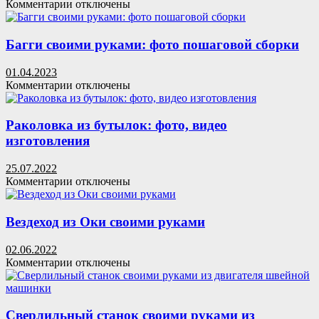
к
Комментарии
отключены
цветов
записи
Стойка
для
Багги своими руками: фото пошаговой сборки
дрели
своими
01.04.2023
руками:
к
Комментарии
отключены
простая
записи
конструкция
Багги
своими
Раколовка из бутылок: фото, видео
руками:
изготовления
фото
пошаговой
25.07.2022
сборки
к
Комментарии
отключены
записи
Раколовка
из
Вездеход из Оки своими руками
бутылок:
фото,
02.06.2022
видео
к
Комментарии
отключены
изготовления
записи
Вездеход
из
Оки
Сверлильный станок своими руками из