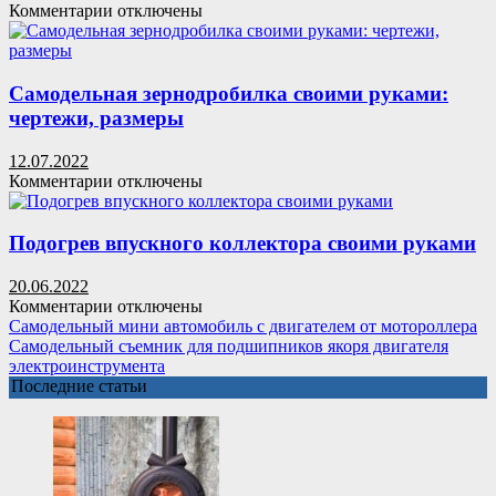
года
к
Комментарии
отключены
(28
записи
фото)
Оригинальное
барбекю
из
Самодельная зернодробилка своими руками:
габионов
чертежи, размеры
12.07.2022
к
Комментарии
отключены
записи
Самодельная
зернодробилка
Подогрев впускного коллектора своими руками
своими
руками:
20.06.2022
чертежи,
к
Комментарии
отключены
размеры
записи
Самодельный мини автомобиль с двигателем от мотороллера
Подогрев
Самодельный съемник для подшипников якоря двигателя
впускного
электроинструмента
коллектора
Последние статьи
своими
руками