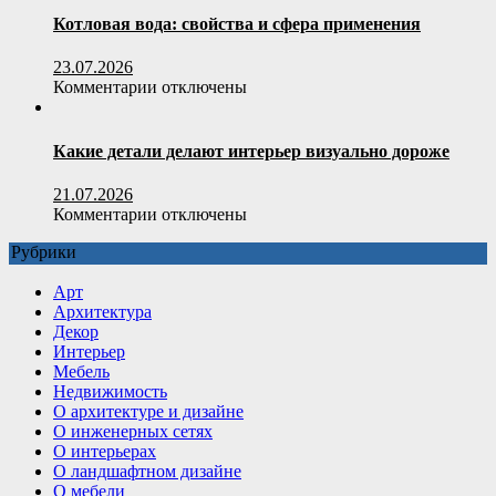
Котловая вода: свойства и сфера применения
23.07.2026
к
Комментарии
отключены
записи
Котловая
вода:
Какие детали делают интерьер визуально дороже
свойства
и
21.07.2026
сфера
к
Комментарии
отключены
применения
записи
Рубрики
Какие
детали
Арт
делают
Архитектура
интерьер
Декор
визуально
Интерьер
дороже
Мебель
Недвижимость
О архитектуре и дизайне
О инженерных сетях
О интерьерах
О ландшафтном дизайне
О мебели