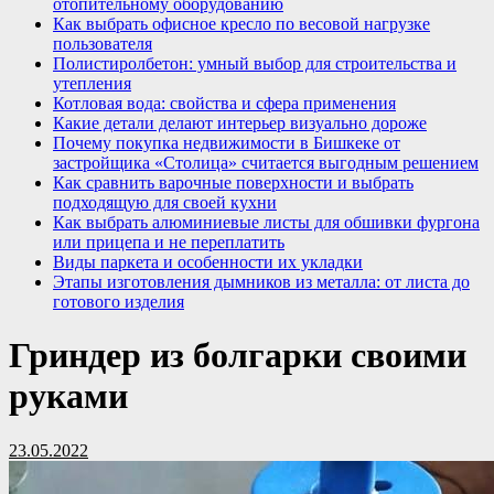
отопительному оборудованию
Как выбрать офисное кресло по весовой нагрузке
пользователя
Полистиролбетон: умный выбор для строительства и
утепления
Котловая вода: свойства и сфера применения
Какие детали делают интерьер визуально дороже
Почему покупка недвижимости в Бишкеке от
застройщика «Столица» считается выгодным решением
Как сравнить варочные поверхности и выбрать
подходящую для своей кухни
Как выбрать алюминиевые листы для обшивки фургона
или прицепа и не переплатить
Виды паркета и особенности их укладки
Этапы изготовления дымников из металла: от листа до
готового изделия
Гриндер из болгарки своими
руками
23.05.2022