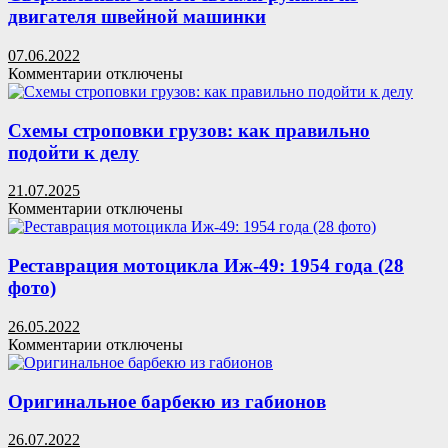
своими
двигателя швейной машинки
руками
07.06.2022
к
Комментарии
отключены
записи
Сверлильный
станок
Схемы строповки грузов: как правильно
своими
подойти к делу
руками
из
21.07.2025
двигателя
к
Комментарии
отключены
швейной
записи
машинки
Схемы
строповки
Реставрация мотоцикла Иж-49: 1954 года (28
грузов:
фото)
как
правильно
26.05.2022
подойти
к
Комментарии
отключены
к
записи
делу
Реставрация
мотоцикла
Оригинальное барбекю из габионов
Иж-49:
1954
26.07.2022