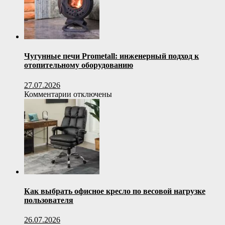
Чугунные печи Prometall: инженерный подход к
отопительному оборудованию
27.07.2026
к
Комментарии
отключены
записи
Чугунные
печи
Prometall:
инженерный
подход
к
отопительному
оборудованию
Как выбрать офисное кресло по весовой нагрузке
пользователя
26.07.2026