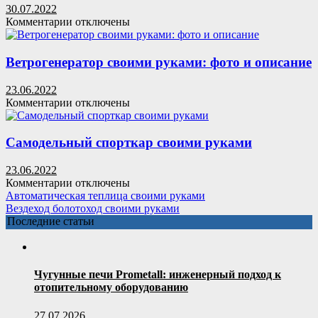
двигателя
30.07.2022
от
к
Комментарии
отключены
стиральной
записи
машины
Вольер
и
для
Ветрогенератор своими руками: фото и описание
ручной
кур
дрели
своими
23.06.2022
руками:
к
Комментарии
отключены
фото
записи
Ветрогенератор
своими
Самодельный спорткар своими руками
руками:
фото
23.06.2022
и
к
Комментарии
отключены
описание
записи
Автоматическая теплица своими руками
Самодельный
Вездеход болотоход своими руками
спорткар
Последние статьи
своими
руками
Чугунные печи Prometall: инженерный подход к
отопительному оборудованию
27.07.2026