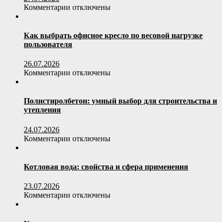
к
Комментарии
отключены
записи
Чугунные
печи
Как выбрать офисное кресло по весовой нагрузке
Prometall:
пользователя
инженерный
подход
26.07.2026
к
к
Комментарии
отключены
отопительному
записи
оборудованию
Как
выбрать
Полистиролбетон: умный выбор для строительства и
офисное
утепления
кресло
по
24.07.2026
весовой
к
Комментарии
отключены
нагрузке
записи
пользователя
Полистиролбетон:
умный
Котловая вода: свойства и сфера применения
выбор
для
23.07.2026
строительства
к
Комментарии
отключены
и
записи
утепления
Котловая
вода: