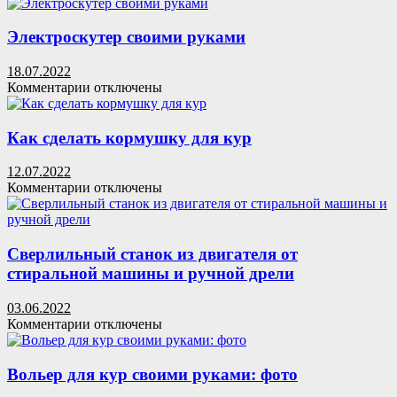
записи
Буржуйка
своими
Электроскутер своими руками
руками
18.07.2022
к
Комментарии
отключены
записи
Электроскутер
своими
Как сделать кормушку для кур
руками
12.07.2022
к
Комментарии
отключены
записи
Как
сделать
кормушку
Сверлильный станок из двигателя от
для
стиральной машины и ручной дрели
кур
03.06.2022
к
Комментарии
отключены
записи
Сверлильный
станок
Вольер для кур своими руками: фото
из