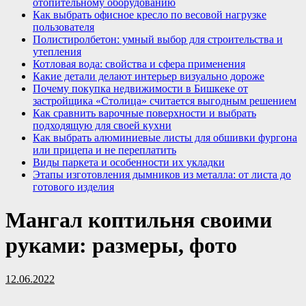
отопительному оборудованию
Как выбрать офисное кресло по весовой нагрузке
пользователя
Полистиролбетон: умный выбор для строительства и
утепления
Котловая вода: свойства и сфера применения
Какие детали делают интерьер визуально дороже
Почему покупка недвижимости в Бишкеке от
застройщика «Столица» считается выгодным решением
Как сравнить варочные поверхности и выбрать
подходящую для своей кухни
Как выбрать алюминиевые листы для обшивки фургона
или прицепа и не переплатить
Виды паркета и особенности их укладки
Этапы изготовления дымников из металла: от листа до
готового изделия
Мангал коптильня своими
руками: размеры, фото
12.06.2022