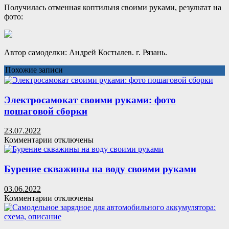
Получилась отменная коптильня своими руками, результат на
фото:
Автор самоделки: Андрей Костылев. г. Рязань.
Похожие записи
Электросамокат своими руками: фото
пошаговой сборки
23.07.2022
к
Комментарии
отключены
записи
Электросамокат
своими
Бурение скважины на воду своими руками
руками:
фото
03.06.2022
пошаговой
к
Комментарии
отключены
сборки
записи
Бурение
скважины