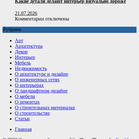
Какие детали делают интерьер визуально дороже
свойства
и
21.07.2026
сфера
к
Комментарии
отключены
применения
записи
Рубрики
Какие
детали
Арт
делают
Архитектура
интерьер
Декор
визуально
Интерьер
дороже
Мебель
Недвижимость
О архитектуре и дизайне
О инженерных сетях
О интерьерах
О ландшафтном дизайне
О мебели
О ремонтах
О строительных материалах
О строительстве
Статьи
Главная