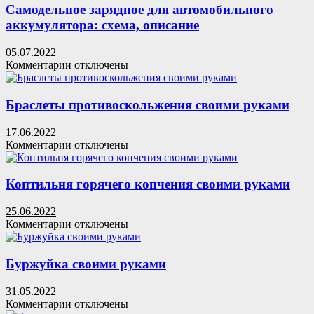
на
Самодельное зарядное для автомобильного
воду
аккумулятора: схема, описание
своими
руками
05.07.2022
к
Комментарии
отключены
записи
Самодельное
зарядное
Браслеты противоскольжения своими руками
для
автомобильного
17.06.2022
аккумулятора:
к
Комментарии
отключены
схема,
записи
описание
Браслеты
противоскольжения
Коптильня горячего копчения своими руками
своими
руками
25.06.2022
к
Комментарии
отключены
записи
Коптильня
горячего
Буржуйка своими руками
копчения
своими
31.05.2022
руками
к
Комментарии
отключены