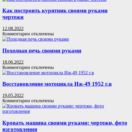
Столярные
тиски
Как построить курятник своими руками
своими
чертежи
руками
для
12.08.2022
верстака
к
Комментарии
отключены
записи
Как
построить
Походная печь своими руками
курятник
своими
18.06.2022
руками
к
Комментарии
отключены
чертежи
записи
Походная
печь
Восстановление мотоцикла Иж-49 1952 г.в
своими
руками
19.05.2022
к
Комментарии
отключены
записи
Восстановление
мотоцикла
Иж-49
Кровать машина своими руками: чертежи, фото
1952
изготовления