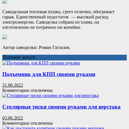
Самодельная тепловая пушка, греет отлично, обогревает
гараж. Единственный недостаток — высокий расход
электроэнергии. Самоделка собрана из хлама, на
изготовление не потрачено ни копейки.
Автор самоделки: Роман Гаглазов.
Похожие записи
Подъемник для КПП своими руками
21.06.2022
к
Комментарии
отключены
записи
Подъемник
для
Столярные тиски своими руками для верстака
КПП
своими
03.06.2022
руками
к
Комментарии
отключены
записи