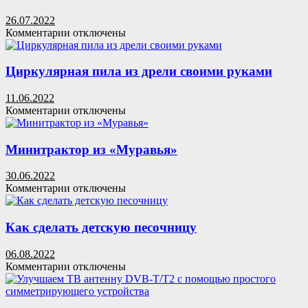
г.в
26.07.2022
к
Комментарии
отключены
записи
Кровать
машина
Циркулярная пила из дрели своими руками
своими
руками:
11.06.2022
чертежи,
к
Комментарии
отключены
фото
записи
изготовления
Циркулярная
пила
Минитрактор из «Муравья»
из
дрели
30.06.2022
своими
к
Комментарии
отключены
руками
записи
Минитрактор
из
Как сделать детскую песочницу
«Муравья»
06.08.2022
к
Комментарии
отключены
записи
Как
сделать