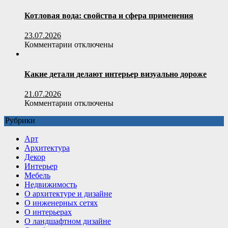
пользователя
Полистиролбетон:
умный
Котловая вода: свойства и сфера применения
выбор
для
23.07.2026
строительства
к
Комментарии
отключены
и
записи
утепления
Котловая
вода:
Какие детали делают интерьер визуально дороже
свойства
и
21.07.2026
сфера
к
Комментарии
отключены
применения
записи
Рубрики
Какие
детали
Арт
делают
Архитектура
интерьер
Декор
визуально
Интерьер
дороже
Мебель
Недвижимость
О архитектуре и дизайне
О инженерных сетях
О интерьерах
О ландшафтном дизайне