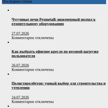
тротуарную
Последние статьи
плитку:
технические
параметры
и
Чугунные печи Prometall: инженерный подход к
проверка
отопительному оборудованию
качества
27.07.2026
к
Комментарии
отключены
записи
Чугунные
печи
Как выбрать офисное кресло по весовой нагрузке
Prometall:
пользователя
инженерный
подход
26.07.2026
к
к
Комментарии
отключены
отопительному
записи
оборудованию
Как
выбрать
Полистиролбетон: умный выбор для строительства и
офисное
утепления
кресло
по
24.07.2026
весовой
к
Комментарии
отключены
нагрузке
записи