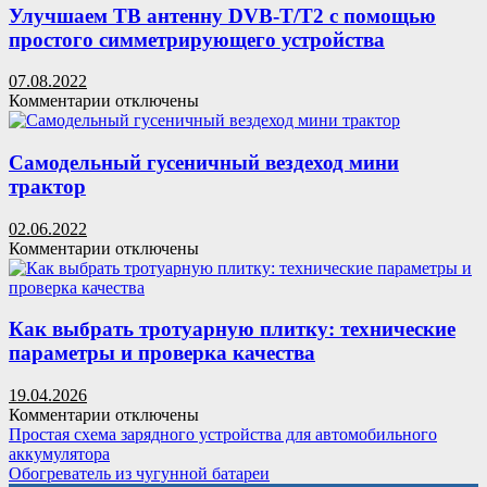
детскую
Улучшаем ТВ антенну DVB-T/T2 с помощью
песочницу
простого симметрирующего устройства
07.08.2022
к
Комментарии
отключены
записи
Улучшаем
ТВ
Самодельный гусеничный вездеход мини
антенну
трактор
DVB-
T/T2
02.06.2022
с
к
Комментарии
отключены
помощью
записи
простого
Самодельный
симметрирующего
гусеничный
устройства
вездеход
Как выбрать тротуарную плитку: технические
мини
параметры и проверка качества
трактор
19.04.2026
к
Комментарии
отключены
записи
Простая схема зарядного устройства для автомобильного
Как
аккумулятора
выбрать
Обогреватель из чугунной батареи