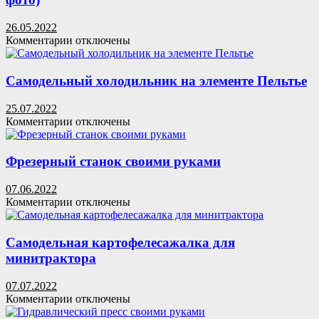
своими
руками:
26.05.2022
фото
к
Комментарии
отключены
и
записи
описание
Реставрация
мотоцикла
Самодельный холодильник на элементе Пельтье
Иж-49:
1954
25.07.2022
года
к
Комментарии
отключены
(28
записи
фото)
Самодельный
холодильник
Фрезерный станок своими руками
на
элементе
07.06.2022
Пельтье
к
Комментарии
отключены
записи
Фрезерный
станок
Самодельная картофелесажалка для
своими
минитрактора
руками
07.07.2022
к
Комментарии
отключены
записи