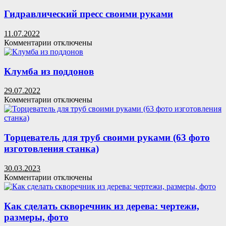
Самодельная
картофелесажалка
Гидравлический пресс своими руками
для
минитрактора
11.07.2022
к
Комментарии
отключены
записи
Гидравлический
пресс
Клумба из поддонов
своими
руками
29.07.2022
к
Комментарии
отключены
записи
Клумба
из
поддонов
Торцеватель для труб своими руками (63 фото
изготовления станка)
30.03.2023
к
Комментарии
отключены
записи
Торцеватель
для
Как сделать скворечник из дерева: чертежи,
труб
размеры, фото
своими