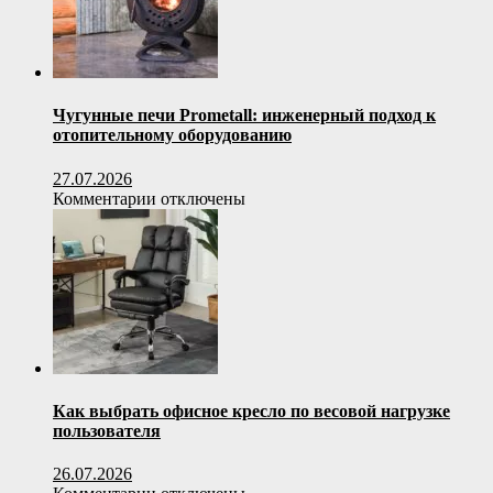
лесу
Чугунные печи Prometall: инженерный подход к
отопительному оборудованию
27.07.2026
к
Комментарии
отключены
записи
Чугунные
печи
Prometall:
инженерный
подход
к
отопительному
оборудованию
Как выбрать офисное кресло по весовой нагрузке
пользователя
26.07.2026
к