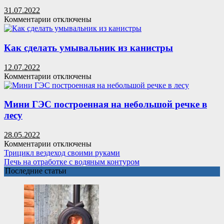
руками
31.07.2022
(63
к
Комментарии
отключены
фото
записи
изготовления
Как
станка)
сделать
Как сделать умывальник из канистры
скворечник
из
12.07.2022
дерева:
к
Комментарии
отключены
чертежи,
записи
размеры,
Как
фото
сделать
Мини ГЭС построенная на небольшой речке в
умывальник
лесу
из
канистры
28.05.2022
к
Комментарии
отключены
записи
Трицикл вездеход своими руками
Мини
Печь на отработке с водяным контуром
ГЭС
Последние статьи
построенная
на
небольшой
речке
в