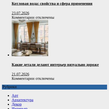
Котловая вода: свойства и сфера применения
23.07.2026
к
Комментарии
отключены
записи
Котловая
вода:
свойства
и
сфера
применения
Какие детали делают интерьер визуально дороже
21.07.2026
к
Комментарии
отключены
записи
Рубрики
Какие
детали
Арт
делают
Архитектура
интерьер
Декор
визуально
Интерьер
дороже