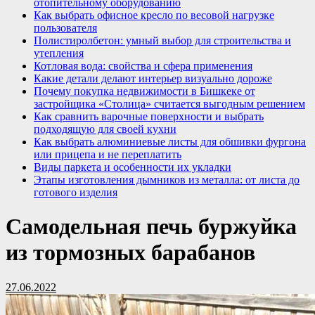
отопительному оборудованию
Как выбрать офисное кресло по весовой нагрузке
пользователя
Полистиролбетон: умный выбор для строительства и
утепления
Котловая вода: свойства и сфера применения
Какие детали делают интерьер визуально дороже
Почему покупка недвижимости в Бишкеке от
застройщика «Столица» считается выгодным решением
Как сравнить варочные поверхности и выбрать
подходящую для своей кухни
Как выбрать алюминиевые листы для обшивки фургона
или прицепа и не переплатить
Виды паркета и особенности их укладки
Этапы изготовления дымников из металла: от листа до
готового изделия
Самодельная печь буржуйка
из тормозных барабанов
27.06.2022