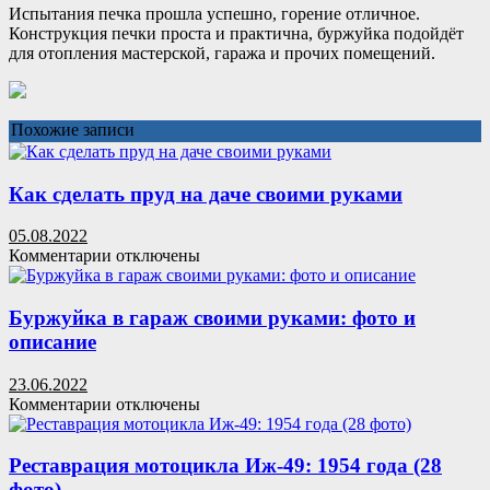
Испытания печка прошла успешно, горение отличное.
Конструкция печки проста и практична, буржуйка подойдёт
для отопления мастерской, гаража и прочих помещений.
Похожие записи
Как сделать пруд на даче своими руками
05.08.2022
к
Комментарии
отключены
записи
Как
сделать
Буржуйка в гараж своими руками: фото и
пруд
описание
на
даче
23.06.2022
своими
к
Комментарии
отключены
руками
записи
Буржуйка
в
Реставрация мотоцикла Иж-49: 1954 года (28
гараж
фото)