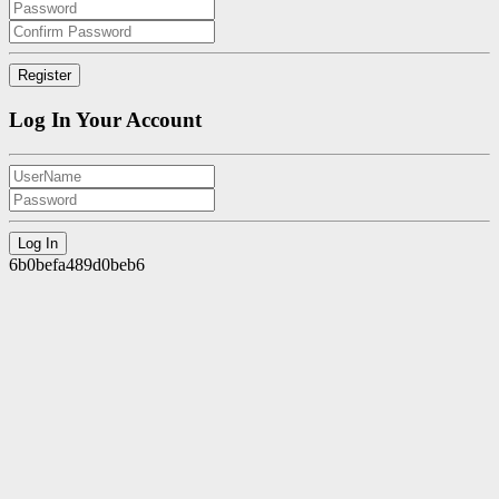
Log In Your Account
6b0befa489d0beb6