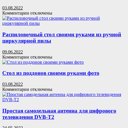
мотоцикла
«Урал»
03.08.2022
и
к
Комментарии
отключены
запчастей
записи
от
Чертеж
ВАЗа
печки
на
Распиловочный стол своими руками из ручной
отработанном
циркулярной пилы
масле
09.06.2022
к
Комментарии
отключены
записи
Распиловочный
стол
Стол из поддонов своими руками фото
своими
руками
03.08.2022
из
к
Комментарии
отключены
ручной
записи
циркулярной
Стол
пилы
из
поддонов
Простая самодельная антенна для цифрового
своими
телевидения DVB-T2
руками
фото
24.05.2022