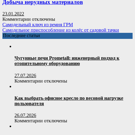
технониколь
Добыча нерудных материалов
23.01.2022
к
Комментарии
отключены
записи
Самодельный ключ из ремня ГРМ
Добыча
Самодельное приспособление из колёс от садовой тачки
нерудных
Последние статьи
материалов
Чугунные печи Prometall: инженерный подход к
отопительному оборудованию
27.07.2026
к
Комментарии
отключены
записи
Чугунные
печи
Как выбрать офисное кресло по весовой нагрузке
Prometall:
пользователя
инженерный
подход
26.07.2026
к
к
Комментарии
отключены
отопительному
записи
оборудованию
Как