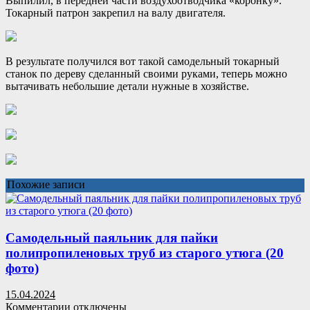
Выпилил, в передней части воздухоотводчика «коронку».
Токарный патрон закрепил на валу двигателя.
В результате получился вот такой самодельный токарный
станок по дереву сделанный своими руками, теперь можно
вытачивать небольшие детали нужные в хозяйстве.
Похожие записи
Самодельный паяльник для пайки
полипропиленовых труб из старого утюга (20
фото)
15.04.2024
к
Комментарии
отключены