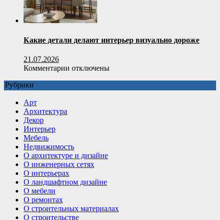
применения
Какие детали делают интерьер визуально дороже
21.07.2026
к
Комментарии
отключены
записи
Рубрики
Какие
детали
Арт
делают
Архитектура
интерьер
Декор
визуально
Интерьер
дороже
Мебель
Недвижимость
О архитектуре и дизайне
О инженерных сетях
О интерьерах
О ландшафтном дизайне
О мебели
О ремонтах
О строительных материалах
О строительстве