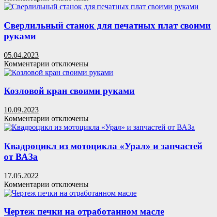
записи
Самодельный
паяльник
Сверлильный станок для печатных плат своими
для
руками
пайки
полипропиленовых
05.04.2023
труб
к
Комментарии
отключены
из
записи
старого
Сверлильный
утюга
станок
Козловой кран своими руками
(20
для
фото)
печатных
10.09.2023
плат
к
Комментарии
отключены
своими
записи
руками
Козловой
кран
Квадроцикл из мотоцикла «Урал» и запчастей
своими
от ВАЗа
руками
17.05.2022
к
Комментарии
отключены
записи
Квадроцикл
из
Чертеж печки на отработанном масле