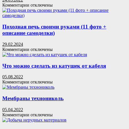
к
Комментарии
отключены
записи
Простая
самодельная
антенна
Походная печь своими руками (11 фото +
для
описание самоделки)
цифрового
телевидения
29.02.2024
DVB-
к
Комментарии
отключены
T2
записи
Походная
печь
Что можно сделать из катушек от кабеля
своими
руками
05.08.2022
(11
к
Комментарии
отключены
фото
записи
+
Что
описание
можно
Мембраны технониколь
самоделки)
сделать
из
05.04.2022
катушек
к
Комментарии
отключены
от
записи
кабеля
Мембраны