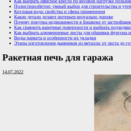
Как выбрать офисное кресло по весовой нагрузке пользов
Полистиролбетон: умный выбор для строительства и уте
Котловая вода: свойства и сфера применения
Какие детали делают интерьер визуально дороже
Почему покупка недвижимости в Бишкеке от застройщик
Как сравнить варочные поверхности и выбрать подходящ
Как выбрать алюминиевые листы для обшивки фургона и
Виды паркета и особенности их укладки
Этапы изготовления дымников из металла: от листа до го
Ракетная печь для гаража
14.07.2022