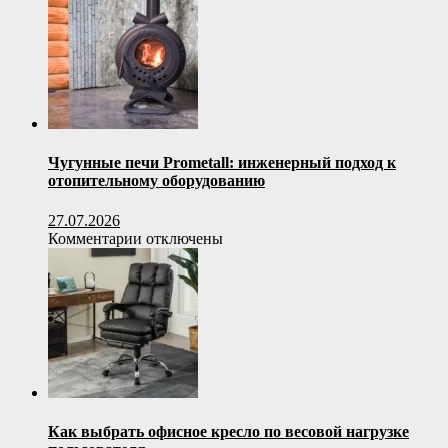
своими
руками
Чугунные печи Prometall: инженерный подход к
отопительному оборудованию
27.07.2026
к
Комментарии
отключены
записи
Чугунные
печи
Prometall:
инженерный
подход
к
отопительному
оборудованию
Как выбрать офисное кресло по весовой нагрузке