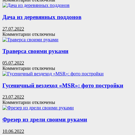
записи
Показываю
как
Дача из деревянных поддонов
правильно
подключить
27.07.2022
двигатель
к
Комментарии
отключены
от
записи
стиральной
Дача
машины
из
Траверса своими руками
к
деревянных
220,
поддонов
05.07.2022
чтобы
к
Комментарии
отключены
сделать
записи
самодельный
Траверса
станок
своими
Гусеничный вездеход «MSR»: фото постройки
руками
23.07.2022
к
Комментарии
отключены
записи
Гусеничный
вездеход
Фрезер из дрели своими руками
«MSR»:
фото
10.06.2022
постройки