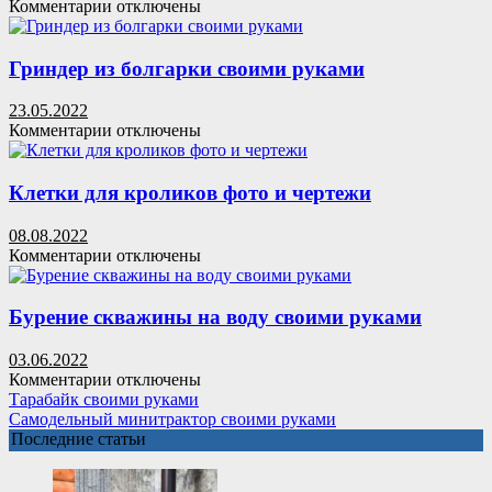
к
Комментарии
отключены
записи
Фрезер
из
Гриндер из болгарки своими руками
дрели
своими
23.05.2022
руками
к
Комментарии
отключены
записи
Гриндер
из
Клетки для кроликов фото и чертежи
болгарки
своими
08.08.2022
руками
к
Комментарии
отключены
записи
Клетки
для
Бурение скважины на воду своими руками
кроликов
фото
03.06.2022
и
к
Комментарии
отключены
чертежи
записи
Тарабайк своими руками
Бурение
Самодельный минитрактор своими руками
скважины
Последние статьи
на
воду