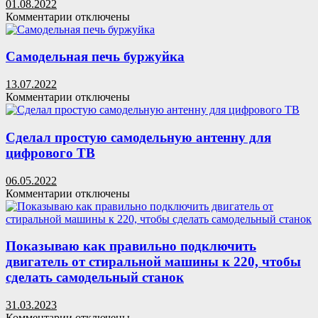
01.08.2022
руками
к
Комментарии
отключены
чертежи,
записи
фото
Стол
для
Самодельная печь буржуйка
пикника
раскладной
13.07.2022
своими
к
Комментарии
отключены
руками
записи
Самодельная
печь
Сделал простую самодельную антенну для
буржуйка
цифрового ТВ
06.05.2022
к
Комментарии
отключены
записи
Сделал
простую
самодельную
Показываю как правильно подключить
антенну
двигатель от стиральной машины к 220, чтобы
для
сделать самодельный станок
цифрового
ТВ
31.03.2023
к
Комментарии
отключены