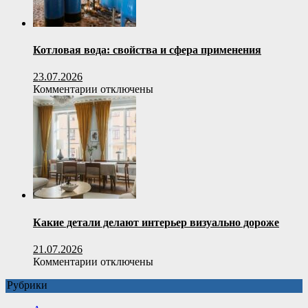
и
утепления
Котловая вода: свойства и сфера применения
23.07.2026
к
Комментарии
отключены
записи
Котловая
вода:
свойства
и
сфера
применения
Какие детали делают интерьер визуально дороже
21.07.2026
к
Комментарии
отключены
записи
Рубрики
Какие
детали