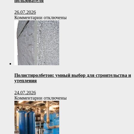
пользователя
26.07.2026
к
Комментарии
отключены
записи
Как
выбрать
офисное
кресло
по
весовой
нагрузке
пользователя
Полистиролбетон: умный выбор для строительства и
утепления
24.07.2026
к
Комментарии
отключены
записи
Полистиролбетон:
умный
выбор
для
строительства