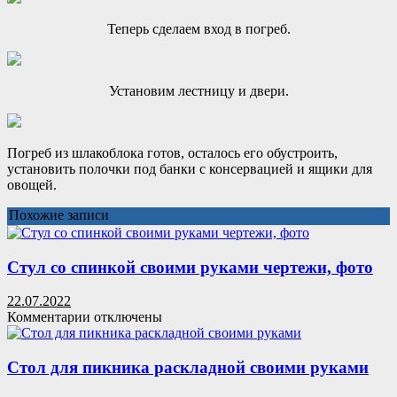
Теперь сделаем вход в погреб.
Установим лестницу и двери.
Погреб из шлакоблока готов, осталось его обустроить,
установить полочки под банки с консервацией и ящики для
овощей.
Похожие записи
Стул со спинкой своими руками чертежи, фото
22.07.2022
к
Комментарии
отключены
записи
Стул
со
Стол для пикника раскладной своими руками
спинкой
своими