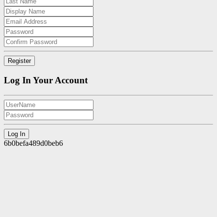
Log In Your Account
6b0befa489d0beb6