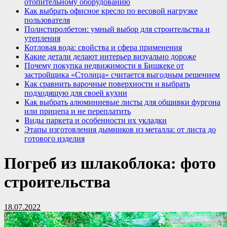
отопительному оборудованию
Как выбрать офисное кресло по весовой нагрузке
пользователя
Полистиролбетон: умный выбор для строительства и
утепления
Котловая вода: свойства и сфера применения
Какие детали делают интерьер визуально дороже
Почему покупка недвижимости в Бишкеке от
застройщика «Столица» считается выгодным решением
Как сравнить варочные поверхности и выбрать
подходящую для своей кухни
Как выбрать алюминиевые листы для обшивки фургона
или прицепа и не переплатить
Виды паркета и особенности их укладки
Этапы изготовления дымников из металла: от листа до
готового изделия
Погреб из шлакоблока: фото
строительства
18.07.2022