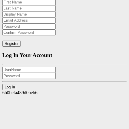
Log In Your Account
6b0befa489d0beb6