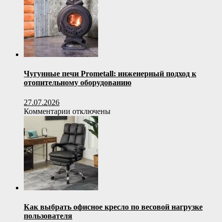
поездок
на
охоту
Чугунные печи Prometall: инженерный подход к
отопительному оборудованию
27.07.2026
к
Комментарии
отключены
записи
Чугунные
печи
Prometall:
инженерный
подход
к
отопительному
оборудованию
Как выбрать офисное кресло по весовой нагрузке
пользователя