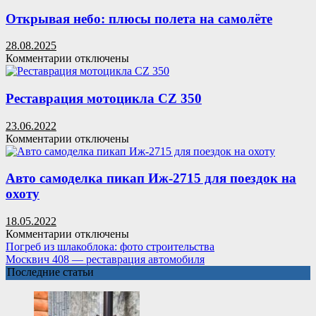
Как
15
сплести
Открывая небо: плюсы полета на самолёте
минут
гамак
из
28.08.2025
верёвки
к
Комментарии
отключены
записи
Открывая
небо:
Реставрация мотоцикла CZ 350
плюсы
полета
23.06.2022
на
к
Комментарии
отключены
самолёте
записи
Реставрация
мотоцикла
Авто самоделка пикап Иж-2715 для поездок на
CZ
охоту
350
18.05.2022
к
Комментарии
отключены
записи
Погреб из шлакоблока: фото строительства
Авто
Москвич 408 — реставрация автомобиля
самоделка
Последние статьи
пикап
Иж-2715
для