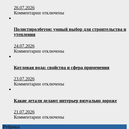
26.07.2026
к
Комментарии
отключены
записи
Как
выбрать
Полистиролбетон: умный выбор для строительства и
офисное
утепления
кресло
по
24.07.2026
весовой
к
Комментарии
отключены
нагрузке
записи
пользователя
Полистиролбетон:
умный
Котловая вода: свойства и сфера применения
выбор
для
23.07.2026
строительства
к
Комментарии
отключены
и
записи
утепления
Котловая
вода:
Какие детали делают интерьер визуально дороже
свойства
и
21.07.2026
сфера
к
Комментарии
отключены
применения
записи
Рубрики
Какие