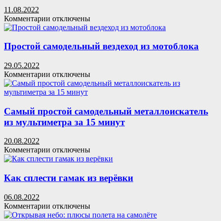
руками
11.08.2022
из
к
Комментарии
отключены
двигателя
записи
компрессора
Как
холодильника
выбрать
Простой самодельный вездеход из мотоблока
тротуарную
плитку
29.05.2022
к
Комментарии
отключены
записи
Простой
самодельный
вездеход
Самый простой самодельный металлоискатель
из
из мультиметра за 15 минут
мотоблока
20.08.2022
к
Комментарии
отключены
записи
Самый
простой
Как сплести гамак из верёвки
самодельный
металлоискатель
06.08.2022
из
к
Комментарии
отключены
мультиметра
записи
за