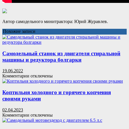
Автор самодельного минитрактора: Юрий Журавлев.
Похожие записи
Самодельный станок из двигателя стиральной
машины и редуктора болгарки
19.06.2022
к
Комментарии
отключены
записи
Самодельный
станок
Коптильня холодного и горячего копчения
из
своими руками
двигателя
стиральной
02.04.2023
машины
к
Комментарии
отключены
и
записи
редуктора
Коптильня
болгарки