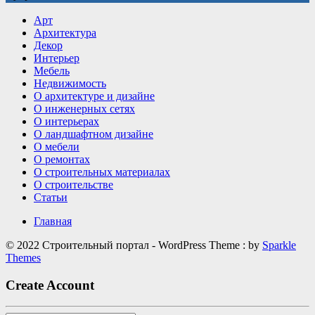
детали
Арт
делают
Архитектура
интерьер
Декор
визуально
Интерьер
дороже
Мебель
Недвижимость
О архитектуре и дизайне
О инженерных сетях
О интерьерах
О ландшафтном дизайне
О мебели
О ремонтах
О строительных материалах
О строительстве
Статьи
Главная
© 2022 Строительный портал - WordPress Theme : by
Sparkle
Themes
Create Account