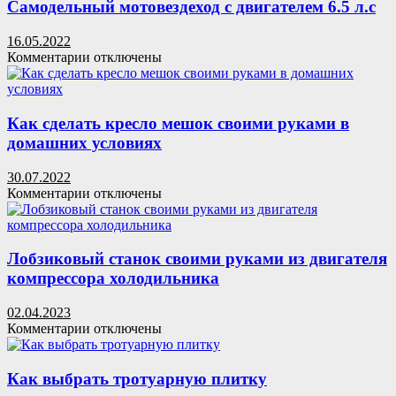
холодного
Самодельный мотовездеход с двигателем 6.5 л.с
и
горячего
16.05.2022
копчения
к
Комментарии
отключены
своими
записи
руками
Самодельный
мотовездеход
с
Как сделать кресло мешок своими руками в
двигателем
домашних условиях
6.5
л.с
30.07.2022
к
Комментарии
отключены
записи
Как
сделать
кресло
Лобзиковый станок своими руками из двигателя
мешок
компрессора холодильника
своими
руками
02.04.2023
в
к
Комментарии
отключены
домашних
записи
условиях
Лобзиковый
станок
Как выбрать тротуарную плитку
своими