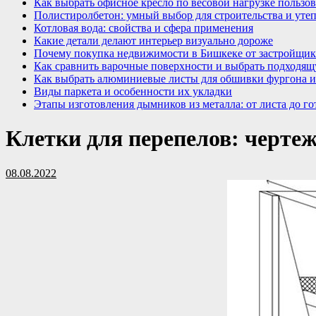
Как выбрать офисное кресло по весовой нагрузке пользов
Полистиролбетон: умный выбор для строительства и уте
Котловая вода: свойства и сфера применения
Какие детали делают интерьер визуально дороже
Почему покупка недвижимости в Бишкеке от застройщик
Как сравнить варочные поверхности и выбрать подходящ
Как выбрать алюминиевые листы для обшивки фургона и
Виды паркета и особенности их укладки
Этапы изготовления дымников из металла: от листа до го
Клетки для перепелов: черте
08.08.2022