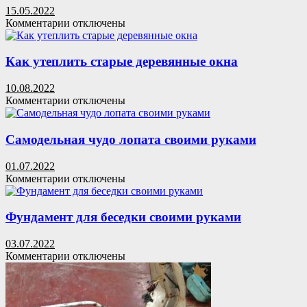
гараж
15.05.2022
к
Комментарии
отключены
записи
Гриндер
из
Как утеплить старые деревянные окна
двигателя
от
10.08.2022
стиральной
к
Комментарии
отключены
машины
записи
Как
утеплить
Самодельная чудо лопата своими руками
старые
деревянные
01.07.2022
окна
к
Комментарии
отключены
записи
Самодельная
чудо
Фундамент для беседки своими руками
лопата
своими
03.07.2022
руками
к
Комментарии
отключены
записи
Фундамент
для
беседки