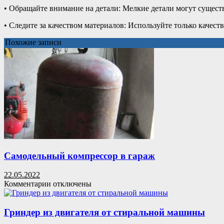
• Обращайте внимание на детали: Мелкие детали могут сущест
• Следите за качеством материалов: Используйте только качес
Похожие записи
Самодельный компрессор в гараж
22.05.2022
к
Комментарии
отключены
записи
Самодельный
компрессор
Гриндер из двигателя от стиральной машины
в