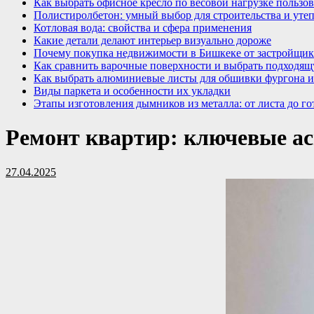
Как выбрать офисное кресло по весовой нагрузке пользов
Полистиролбетон: умный выбор для строительства и уте
Котловая вода: свойства и сфера применения
Какие детали делают интерьер визуально дороже
Почему покупка недвижимости в Бишкеке от застройщик
Как сравнить варочные поверхности и выбрать подходящ
Как выбрать алюминиевые листы для обшивки фургона и
Виды паркета и особенности их укладки
Этапы изготовления дымников из металла: от листа до го
Ремонт квартир: ключевые ас
27.04.2025