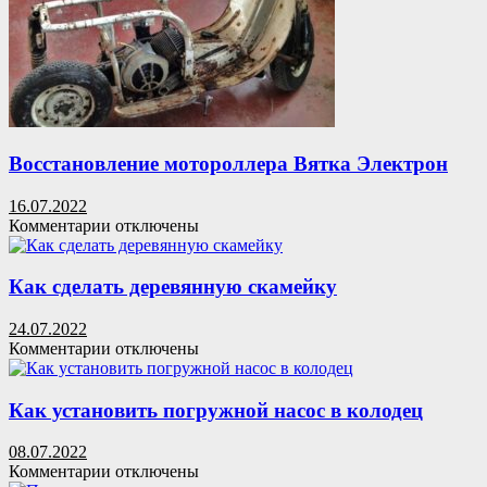
своими
руками
Восстановление мотороллера Вятка Электрон
16.07.2022
к
Комментарии
отключены
записи
Восстановление
мотороллера
Как сделать деревянную скамейку
Вятка
Электрон
24.07.2022
к
Комментарии
отключены
записи
Как
сделать
Как установить погружной насос в колодец
деревянную
скамейку
08.07.2022
к
Комментарии
отключены