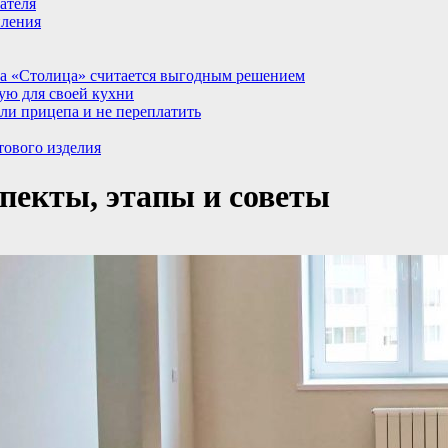
ателя
пления
а «Столица» считается выгодным решением
ую для своей кухни
ли прицепа и не переплатить
тового изделия
пекты, этапы и советы