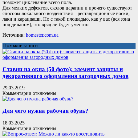
поможет циклевание всего пола.
Для мелких дефектов, сколов царапин и прочего существуют
способы локального воздействия – реставрационные воски,
лаки и карандаши. Но с такой площадью, как у вас (вся зона
под диваном), это вряд ли будет уместно.
Источник:
homester.com.ua
Похожие записи
Ставни на окна (50 фото): элемент защиты и
декоративного оформления загородных домов
29.03.2019
к
Комментарии
отключены
записи
Ставни
на
Для чего нужна рабочая обувь?
окна
(50
18.03.2025
фото):
к
Комментарии
отключены
элемент
записи
защиты