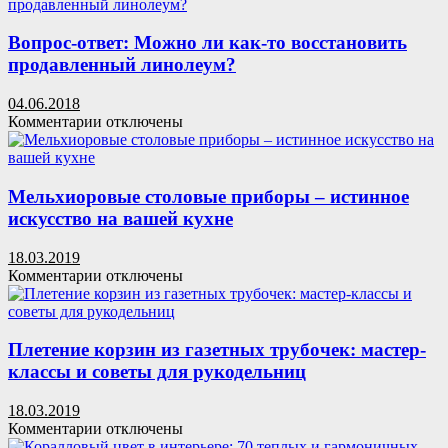
Для
и
чего
декоративного
нужна
Вопрос-ответ: Можно ли как-то восстановить
оформления
рабочая
продавленный линолеум?
загородных
обувь?
домов
04.06.2018
к
Комментарии
отключены
записи
Вопрос-
ответ:
Можно
Мельхиоровые столовые приборы – истинное
ли
искусство на вашей кухне
как-
то
18.03.2019
восстановить
к
Комментарии
отключены
продавленный
записи
линолеум?
Мельхиоровые
столовые
приборы
Плетение корзин из газетных трубочек: мастер-
–
классы и советы для рукодельниц
истинное
искусство
18.03.2019
на
к
Комментарии
отключены
вашей
записи