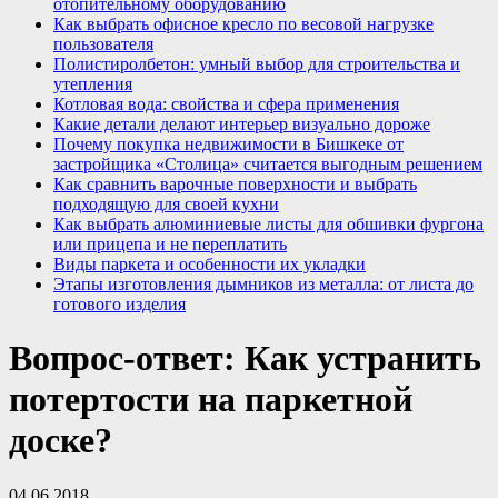
отопительному оборудованию
Как выбрать офисное кресло по весовой нагрузке
пользователя
Полистиролбетон: умный выбор для строительства и
утепления
Котловая вода: свойства и сфера применения
Какие детали делают интерьер визуально дороже
Почему покупка недвижимости в Бишкеке от
застройщика «Столица» считается выгодным решением
Как сравнить варочные поверхности и выбрать
подходящую для своей кухни
Как выбрать алюминиевые листы для обшивки фургона
или прицепа и не переплатить
Виды паркета и особенности их укладки
Этапы изготовления дымников из металла: от листа до
готового изделия
Вопрос-ответ: Как устранить
потертости на паркетной
доске?
04.06.2018