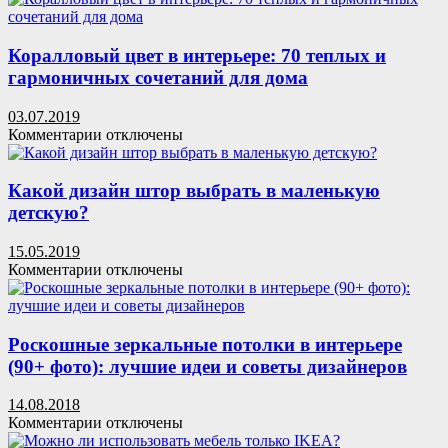
кухне
Плетение
корзин
из
Коралловый цвет в интерьере: 70 теплых и
газетных
гармоничных сочетаний для дома
трубочек:
мастер-
03.07.2019
классы
к
Комментарии
отключены
и
записи
советы
Коралловый
для
цвет
Какой дизайн штор выбрать в маленькую
рукодельниц
в
детскую?
интерьере:
70
15.05.2019
теплых
к
Комментарии
отключены
и
записи
гармоничных
Какой
сочетаний
дизайн
для
штор
Роскошные зеркальные потолки в интерьере
дома
выбрать
(90+ фото): лучшие идеи и советы дизайнеров
в
маленькую
14.08.2018
детскую?
к
Комментарии
отключены
записи