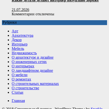
Какие детали делают интерьер визуально дороже
21.07.2026
к
Комментарии
отключены
записи
Рубрики
Какие
детали
Арт
делают
Архитектура
интерьер
Декор
визуально
Интерьер
дороже
Мебель
Недвижимость
О архитектуре и дизайне
О инженерных сетях
О интерьерах
О ландшафтном дизайне
О мебели
О ремонтах
О строительных материалах
О строительстве
Статьи
Главная
© 2018 Строительный портал - WordPress Theme : by
Sparkle