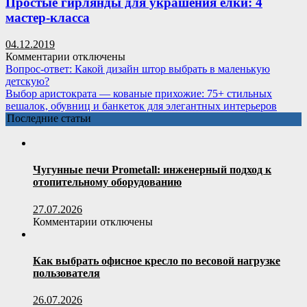
виниловая
Простые гирлянды для украшения елки: 4
плитка
мастер-класса
для
пола
04.12.2019
(53
к
Комментарии
отключены
фото):
записи
Вопрос-ответ: Какой дизайн штор выбрать в маленькую
плюсы
Простые
детскую?
и
гирлянды
Выбор аристократа — кованые прихожие: 75+ стильных
минусы,
для
вешалок, обувниц и банкеток для элегантных интерьеров
особенности
украшения
Последние статьи
укладки
елки:
4
мастер-
класса
Чугунные печи Prometall: инженерный подход к
отопительному оборудованию
27.07.2026
к
Комментарии
отключены
записи
Чугунные
печи
Как выбрать офисное кресло по весовой нагрузке
Prometall:
пользователя
инженерный
подход
26.07.2026