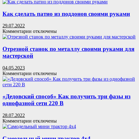
Как сделать патио из поддонов своими руками
29.07.2022
к
Комментарии
отключены
записи
Как
сделать
Отрезной станок по металлу своими руками для
патио
мастерской
из
поддонов
04.05.2023
своими
к
Комментарии
отключены
руками
записи
Отрезной
станок
по
«Дедовский способ» Как получить три фазы из
металлу
однофазной сети 220 В
своими
руками
28.07.2022
для
к
Комментарии
отключены
мастерской
записи
«Дедовский
способ»
Самодельный мини трактор 4х4