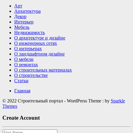
детали
Арт
делают
Архитектура
интерьер
Декор
визуально
Интерьер
дороже
Мебель
Недвижимость
О архитектуре и дизайне
О инженерных сетях
О интерьерах
О ландшафтном дизайне
О мебели
О ремонтах
О строительных материалах
О строительстве
Статьи
Главная
© 2022 Строительный портал - WordPress Theme : by
Sparkle
Themes
Create Account