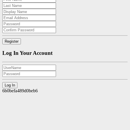
Log In Your Account
6b0befa489d0beb6