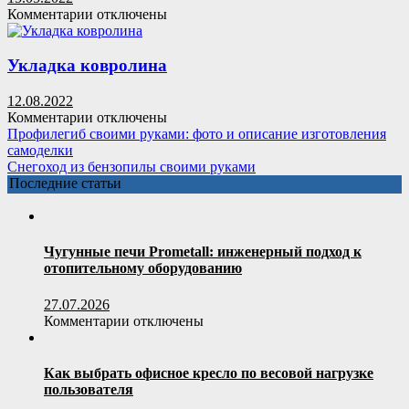
к
Комментарии
отключены
записи
Самодельная
циркулярная
Укладка ковролина
пила
12.08.2022
к
Комментарии
отключены
записи
Профилегиб своими руками: фото и описание изготовления
Укладка
самоделки
ковролина
Снегоход из бензопилы своими руками
Последние статьи
Чугунные печи Prometall: инженерный подход к
отопительному оборудованию
27.07.2026
к
Комментарии
отключены
записи
Чугунные
печи
Как выбрать офисное кресло по весовой нагрузке
Prometall:
пользователя
инженерный