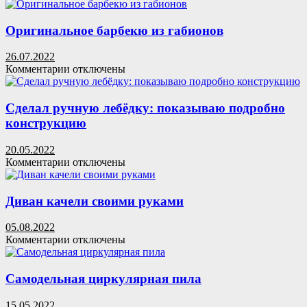
записи
Как
сделать
Оригинальное барбекю из габионов
деревянный
пол
26.07.2022
на
к
Комментарии
отключены
балконе
записи
Оригинальное
барбекю
Сделал ручную лебёдку: показываю подробно
из
конструкцию
габионов
20.05.2022
к
Комментарии
отключены
записи
Сделал
ручную
Диван качели своими руками
лебёдку:
показываю
05.08.2022
подробно
к
Комментарии
отключены
конструкцию
записи
Диван
качели
Самодельная циркулярная пила
своими
руками
15.05.2022