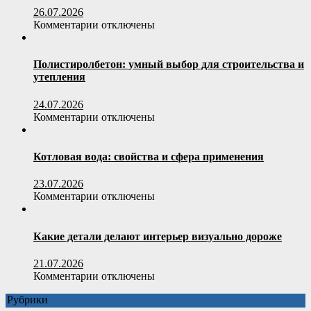
подход
26.07.2026
к
к
Комментарии
отключены
отопительному
записи
оборудованию
Как
выбрать
Полистиролбетон: умный выбор для строительства и
офисное
утепления
кресло
по
24.07.2026
весовой
к
Комментарии
отключены
нагрузке
записи
пользователя
Полистиролбетон:
умный
Котловая вода: свойства и сфера применения
выбор
для
23.07.2026
строительства
к
Комментарии
отключены
и
записи
утепления
Котловая
вода:
Какие детали делают интерьер визуально дороже
свойства
и
21.07.2026
сфера
к
Комментарии
отключены
применения
записи
Рубрики
Какие