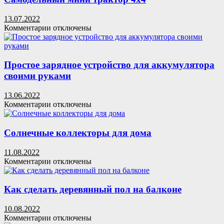
Как
получить
13.07.2022
три
к
Комментарии
отключены
фазы
записи
из
Самодельный
однофазной
мини
сети
трактор
Простое зарядное устройство для аккумулятора
220
4х4
своими руками
В
13.06.2022
к
Комментарии
отключены
записи
Простое
зарядное
Солнечные коллекторы для дома
устройство
для
11.08.2022
аккумулятора
к
Комментарии
отключены
своими
записи
руками
Солнечные
коллекторы
Как сделать деревянный пол на балконе
для
дома
10.08.2022
к
Комментарии
отключены