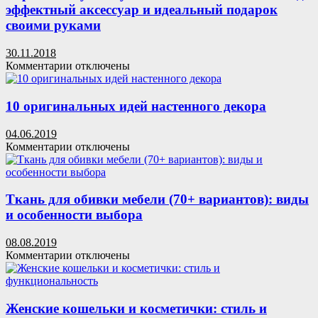
интерьере:
эффектный аксессуар и идеальный подарок
65+
своими руками
восхитительных
фотоиллюзий,
30.11.2018
от
к
Комментарии
отключены
которых
записи
невозможно
Украшаем
отвести
бутылку
10 оригинальных идей настенного декора
глаз!
шампанского
на
04.06.2019
Новый
к
Комментарии
отключены
год:
записи
эффектный
10
аксессуар
оригинальных
и
идей
Ткань для обивки мебели (70+ вариантов): виды
идеальный
настенного
и особенности выбора
подарок
декора
своими
08.08.2019
руками
к
Комментарии
отключены
записи
Ткань
для
обивки
Женские кошельки и косметички: стиль и