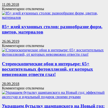
минусы,
бутылок
11.09.2018
свойства
к
к
Комментарии
отключены
меламина
Новому
записи
году
Хранение
одежды
в
85+ идей кухонных столов: разнообразие форм,
детской
цветов, материалов
комнате
26.06.2019
к
Комментарии
отключены
записи
85+
идей
кухонных
Стереоскопические обои в интерьере: 65+
столов:
восхитительных фотоиллюзий, от которых
разнообразие
невозможно отвести глаз!
форм,
цветов,
28.09.2018
материалов
к
Комментарии
отключены
записи
Стереоскопические
обои
в
Украшаем бутылку шампанского на Новый год: