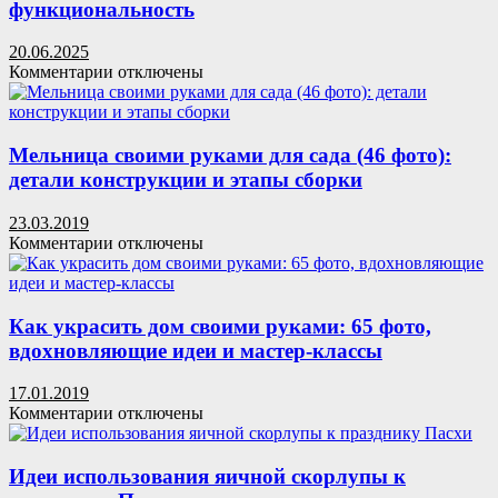
мебели
функциональность
(70+
вариантов):
20.06.2025
виды
к
Комментарии
отключены
и
записи
особенности
Женские
выбора
кошельки
и
Мельница своими руками для сада (46 фото):
косметички:
детали конструкции и этапы сборки
стиль
и
23.03.2019
функциональность
к
Комментарии
отключены
записи
Мельница
своими
руками
Как украсить дом своими руками: 65 фото,
для
вдохновляющие идеи и мастер-классы
сада
(46
17.01.2019
фото):
к
Комментарии
отключены
детали
записи
конструкции
Как
и
украсить
Идеи использования яичной скорлупы к
этапы
дом