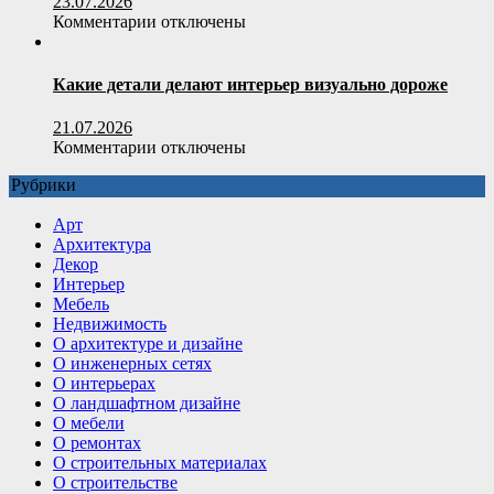
23.07.2026
строительства
к
Комментарии
отключены
и
записи
утепления
Котловая
вода:
Какие детали делают интерьер визуально дороже
свойства
и
21.07.2026
сфера
к
Комментарии
отключены
применения
записи
Рубрики
Какие
детали
Арт
делают
Архитектура
интерьер
Декор
визуально
Интерьер
дороже
Мебель
Недвижимость
О архитектуре и дизайне
О инженерных сетях
О интерьерах
О ландшафтном дизайне
О мебели
О ремонтах
О строительных материалах
О строительстве