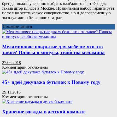
бренда, можно уверенно выбрать надёжного партнёра для
заказа штор плиссе в Москве. Правильный выбор гарантирует
не только эстетическое совершенство, но и долговременную
эксплуатацию без лишних затрат.
Похожие записи
Меламиновое покрытие для мебели: что это
такое? Плюсы и минусы, свойства меламина
27.06.2018
к
Комментарии
отключены
записи
Меламиновое
покрытие
45+ идей декупажа бутылок к Новому году
для
мебели:
29.11.2018
что
к
Комментарии
отключены
это
записи
такое?
45+
Плюсы
идей
Хранение одежды в детской комнате
и
декупажа