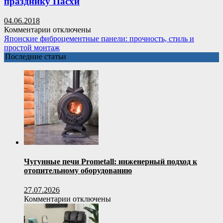
празднику Пасхи
сборки
своими
руками:
04.06.2018
65
к
Комментарии
отключены
фото,
записи
Японские фиброцементные панели: прочность, стиль и
вдохновляющие
Идеи
простой монтаж
идеи
использования
Последние статьи
и
яичной
мастер-
скорлупы
классы
к
празднику
Пасхи
Чугунные печи Prometall: инженерный подход к
отопительному оборудованию
27.07.2026
к
Комментарии
отключены
записи
Чугунные