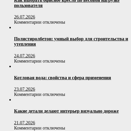
Как выбрать офисное кресло по весовой нагрузке
пользователя
26.07.2026
к
Комментарии
отключены
записи
Как
выбрать
Полистиролбетон: умный выбор для строительства и
офисное
утепления
кресло
по
24.07.2026
весовой
к
Комментарии
отключены
нагрузке
записи
пользователя
Полистиролбетон:
умный
Котловая вода: свойства и сфера применения
выбор
для
23.07.2026
строительства
к
Комментарии
отключены
и
записи
утепления
Котловая
вода:
Какие детали делают интерьер визуально дороже
свойства
и
21.07.2026
сфера
к
Комментарии
отключены
применения