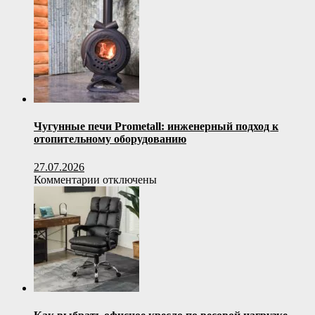
помощи
посторонних
Чугунные печи Prometall: инженерный подход к
отопительному оборудованию
27.07.2026
к
Комментарии
отключены
записи
Чугунные
печи
Prometall:
инженерный
подход
к
отопительному
оборудованию