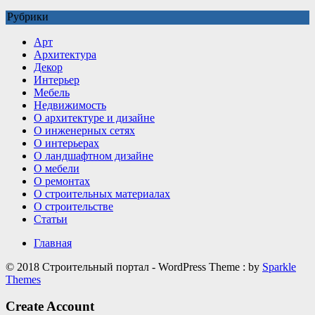
записи
Рубрики
Какие
детали
Арт
делают
Архитектура
интерьер
Декор
визуально
Интерьер
дороже
Мебель
Недвижимость
О архитектуре и дизайне
О инженерных сетях
О интерьерах
О ландшафтном дизайне
О мебели
О ремонтах
О строительных материалах
О строительстве
Статьи
Главная
© 2018 Строительный портал - WordPress Theme : by
Sparkle
Themes
Create Account