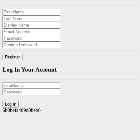
Log In Your Account
6b0befa489d0beb6