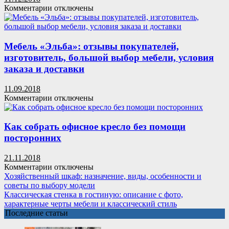
покупателей,
к
Комментарии
отключены
самые
записи
популярные
Настенная
товары,
вешалка
магазины
в
Мебель «Эльба»: отзывы покупателей,
прихожую
изготовитель, большой выбор мебели, условия
своими
заказа и доставки
руками:
пошаговый
11.09.2018
мастер-
к
Комментарии
отключены
класс,
записи
идеи
Мебель
и
«Эльба»:
Как собрать офисное кресло без помощи
варианты
отзывы
посторонних
покупателей,
изготовитель,
21.11.2018
большой
к
Комментарии
отключены
выбор
записи
Хозяйственный шкаф: назначение, виды, особенности и
мебели,
Как
советы по выбору модели
условия
собрать
Классическая стенка в гостиную: описание с фото,
заказа
офисное
характерные черты мебели и классический стиль
и
кресло
Последние статьи
доставки
без