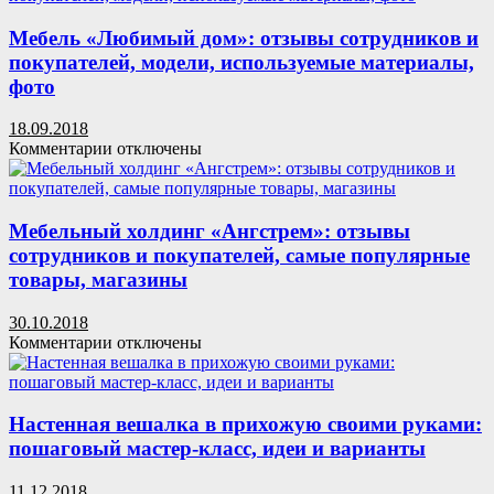
внутреннего
стола:
пространства
описание,
Мебель «Любимый дом»: отзывы сотрудников и
и
материалы,
покупателей, модели, используемые материалы,
удобство
инструкция
расположения
фото
с
вещей
фото
18.09.2018
к
Комментарии
отключены
записи
Мебель
«Любимый
дом»:
Мебельный холдинг «Ангстрем»: отзывы
отзывы
сотрудников и покупателей, самые популярные
сотрудников
товары, магазины
и
покупателей,
30.10.2018
модели,
к
Комментарии
отключены
используемые
записи
материалы,
Мебельный
фото
холдинг
«Ангстрем»:
Настенная вешалка в прихожую своими руками:
отзывы
пошаговый мастер-класс, идеи и варианты
сотрудников
и
11.12.2018