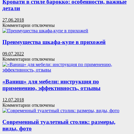
Москва»:
Кровати в стиле барокко: особенности, важные
отзывы
детали
клиентов,
фирма-
27.06.2018
изготовитель,
к
Комментарии
отключены
виды
записи
мебели
Кровати
и
в
Преимущества шкафа-купе в прихожей
качество
стиле
продукции
барокко:
09.07.2022
особенности,
к
Комментарии
отключены
важные
записи
детали
Преимущества
шкафа-
купе
«Ваниш» для мебели: инструкция по
в
применению, эффективность, отзывы
прихожей
12.07.2018
к
Комментарии
отключены
записи
«Ваниш»
для
Современный туалетный столик: размеры,
мебели:
виды, фото
инструкция