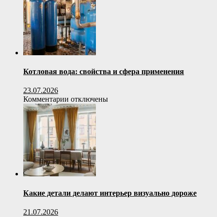
умный
выбор
для
строительства
и
утепления
Котловая вода: свойства и сфера применения
23.07.2026
к
Комментарии
отключены
записи
Котловая
вода:
свойства
и
сфера
применения
Какие детали делают интерьер визуально дороже
21.07.2026