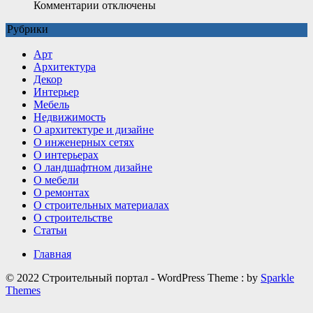
к
Комментарии
отключены
записи
Рубрики
Какие
детали
Арт
делают
Архитектура
интерьер
Декор
визуально
Интерьер
дороже
Мебель
Недвижимость
О архитектуре и дизайне
О инженерных сетях
О интерьерах
О ландшафтном дизайне
О мебели
О ремонтах
О строительных материалах
О строительстве
Статьи
Главная
© 2022 Строительный портал - WordPress Theme : by
Sparkle
Themes