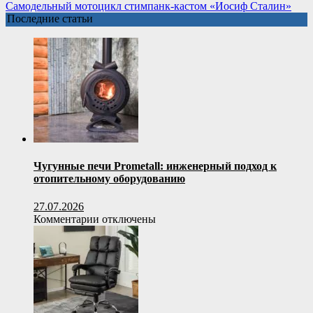
дрели
Самодельная
Самодельный мотоцикл стимпанк-кастом «Иосиф Сталин»
печь
Последние статьи
духовка
(24
фото)
Чугунные печи Prometall: инженерный подход к
отопительному оборудованию
27.07.2026
к
Комментарии
отключены
записи
Чугунные
печи
Prometall:
инженерный
подход
к