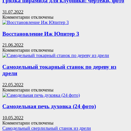
Грядка пирамида для клубники: чертежи, фото
УШМ
своими
31.07.2022
руками
к
Комментарии
отключены
записи
Грядка
пирамида
Восстановление Иж Юпитер 3
для
клубники:
21.06.2022
чертежи,
к
Комментарии
отключены
фото
записи
Восстановление
Иж
Самодельный токарный станок по дереву из
Юпитер
дрели
3
22.05.2022
к
Комментарии
отключены
записи
Самодельный
токарный
Самодельная печь духовка (24 фото)
станок
по
10.05.2022
дереву
к
Комментарии
отключены
из
записи
Самодельный сверлильный станок из дрели