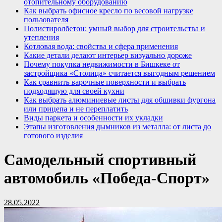
отопительному оборудованию
Как выбрать офисное кресло по весовой нагрузке
пользователя
Полистиролбетон: умный выбор для строительства и
утепления
Котловая вода: свойства и сфера применения
Какие детали делают интерьер визуально дороже
Почему покупка недвижимости в Бишкеке от
застройщика «Столица» считается выгодным решением
Как сравнить варочные поверхности и выбрать
подходящую для своей кухни
Как выбрать алюминиевые листы для обшивки фургона
или прицепа и не переплатить
Виды паркета и особенности их укладки
Этапы изготовления дымников из металла: от листа до
готового изделия
Самодельный спортивный
автомобиль «Победа-Спорт»
28.05.2022