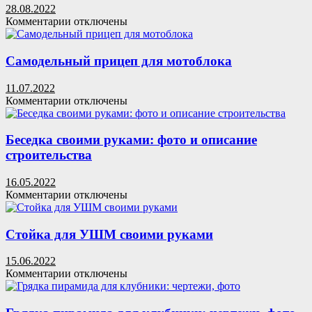
28.08.2022
к
Комментарии
отключены
записи
Авто
самоделка
Самодельный прицеп для мотоблока
пикап
с
11.07.2022
кабиной
к
Комментарии
отключены
ГАЗ-53:
записи
фото
Самодельный
и
прицеп
Беседка своими руками: фото и описание
описание
для
строительства
сборки
мотоблока
16.05.2022
к
Комментарии
отключены
записи
Беседка
своими
Стойка для УШМ своими руками
руками:
фото
15.06.2022
и
к
Комментарии
отключены
описание
записи
строительства
Стойка
для