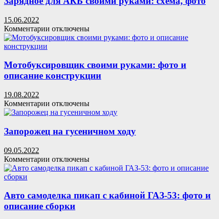
Зарядное для АКБ своими руками: схема, фото
сетей:
основы
15.06.2022
и
к
Комментарии
отключены
важность
записи
грамотного
Зарядное
подхода
для
АКБ
Мотобуксировщик своими руками: фото и
своими
описание конструкции
руками:
схема,
19.08.2022
фото
к
Комментарии
отключены
записи
Мотобуксировщик
своими
Запорожец на гусеничном ходу
руками:
фото
09.05.2022
и
к
Комментарии
отключены
описание
записи
конструкции
Запорожец
на
гусеничном
Авто самоделка пикап с кабиной ГАЗ-53: фото и
ходу
описание сборки