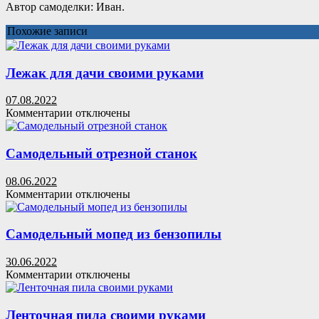
Автор самоделки: Иван.
Похожие записи
Лежак для дачи своими руками
07.08.2022
к
Комментарии
отключены
записи
Лежак
для
Самодельный отрезной станок
дачи
своими
08.06.2022
руками
к
Комментарии
отключены
записи
Самодельный
отрезной
Самодельный мопед из бензопилы
станок
30.06.2022
к
Комментарии
отключены
записи
Самодельный
мопед
Ленточная пила своими руками