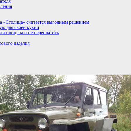
ателя
пления
а «Столица» считается выгодным решением
ую для своей кухни
ли прицепа и не переплатить
тового изделия