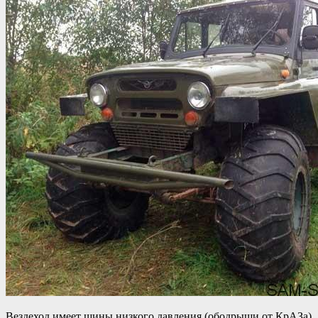
Вездеход имеет шины низкого давления (ободрыши от КрАЗа).