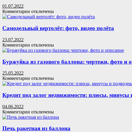
на
01.07.2022
даче
к
Комментарии
отключены
записи
Самодельная
лебёдка
Самодельный вертолёт: фото, видео полёта
23.07.2022
к
Комментарии
отключены
записи
Самодельный
вертолёт:
Буржуйка из газового баллона: чертежи, фото и 
фото,
видео
25.05.2022
полёта
к
Комментарии
отключены
записи
Буржуйка
из
Кредит под залог недвижимости: плюсы, минусы 
газового
баллона:
04.06.2022
чертежи,
к
Комментарии
отключены
фото
записи
и
Кредит
описание
под
Печь ракетная из баллона