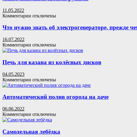
из
бензопилы
11.05.2022
к
Комментарии
отключены
записи
Ленточная
Что нужно знать об электрогенераторе, прежде ч
пила
своими
16.07.2022
руками
к
Комментарии
отключены
записи
Что
нужно
Печь для казана из колёсных дисков
знать
об
04.05.2023
электрогенераторе,
к
Комментарии
отключены
прежде
записи
чем
Печь
нанимать
для
Автоматический полив огорода на даче
его?
казана
из
06.06.2022
колёсных
к
Комментарии
отключены
дисков
записи
Автоматический
полив
Самодельная лебёдка
огорода