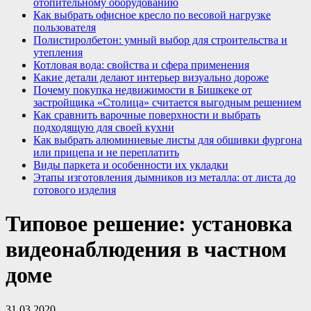
отопительному оборудованию
Как выбрать офисное кресло по весовой нагрузке
пользователя
Полистиролбетон: умный выбор для строительства и
утепления
Котловая вода: свойства и сфера применения
Какие детали делают интерьер визуально дороже
Почему покупка недвижимости в Бишкеке от
застройщика «Столица» считается выгодным решением
Как сравнить варочные поверхности и выбрать
подходящую для своей кухни
Как выбрать алюминиевые листы для обшивки фургона
или прицепа и не переплатить
Виды паркета и особенности их укладки
Этапы изготовления дымников из металла: от листа до
готового изделия
Типовое решение: установка
видеонаблюдения в частном
доме
31.03.2020