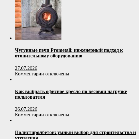
и
рекомендации
Чугунные печи Prometall: инженерный подход к
отопительному оборудованию
27.07.2026
к
Комментарии
отключены
записи
Чугунные
печи
Как выбрать офисное кресло по весовой нагрузке
Prometall:
пользователя
инженерный
подход
26.07.2026
к
к
Комментарии
отключены
отопительному
записи
оборудованию
Как
выбрать
Полистиролбетон: умный выбор для строительства и
офисное
утепления