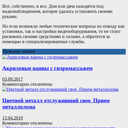
Вот, собственно, и все. Дом или дача находятся под
видеонаблюдением, которое удалось установить своими
руками.
Но если возникли любые технические вопросы по поводу как
установки, так и настройки видеооборудования, то не стоит
рисковать своими средствами и силами, а обратится за
помощью в специализированные службы.
Похожие записи
Акриловые ванны с гидромассажем
03.09.2017
к
Комментарии
отключены
записи
Акриловые
ванны
Цветной металл отслуживший свое. Прием
с
металлолома
гидромассажем
13.04.2019
к
Комментарии
отключены
записи