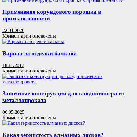
Цветной
металл
Применение корундового порошка в
отслуживший
промышленности
свое.
Прием
22.01.2020
металлолома
к
Комментарии
отключены
записи
Применение
корундового
Варианты отделки балкона
порошка
в
18.11.2017
промышленности
к
Комментарии
отключены
записи
Варианты
отделки
балкона
Защитные конструкции для кондиционера из
металлопроката
06.05.2025
к
Комментарии
отключены
записи
Защитные
конструкции
Какая зернистость алмазных дисков?