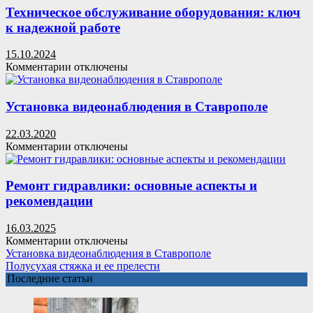
и
Техническое обслуживание оборудования: ключ
ее
к надежной работе
прелести
15.10.2024
к
Комментарии
отключены
записи
Техническое
обслуживание
Установка видеонаблюдения в Ставрополе
оборудования:
ключ
22.03.2020
к
к
Комментарии
отключены
надежной
записи
работе
Установка
видеонаблюдения
Ремонт гидравлики: основные аспекты и
в
рекомендации
Ставрополе
16.03.2025
к
Комментарии
отключены
записи
Установка видеонаблюдения в Ставрополе
Ремонт
Полусухая стяжка и ее прелести
гидравлики:
Последние статьи
основные
аспекты