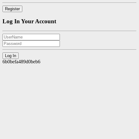
Log In Your Account
6b0befa489d0beb6