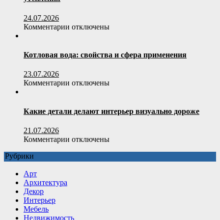
кресло
по
24.07.2026
весовой
к
Комментарии
отключены
нагрузке
записи
пользователя
Полистиролбетон:
умный
Котловая вода: свойства и сфера применения
выбор
для
23.07.2026
строительства
к
Комментарии
отключены
и
записи
утепления
Котловая
вода:
Какие детали делают интерьер визуально дороже
свойства
и
21.07.2026
сфера
к
Комментарии
отключены
применения
записи
Рубрики
Какие
детали
Арт
делают
Архитектура
интерьер
Декор
визуально
Интерьер
дороже
Мебель
Недвижимость