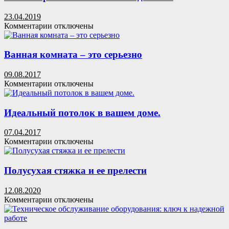
для
кондиционера
23.04.2019
из
к
Комментарии
отключены
металлопроката
записи
Какая
зернистость
Ванная комната – это серьезно
алмазных
дисков?
09.08.2017
к
Комментарии
отключены
записи
Ванная
комната
Идеальный потолок в вашем доме.
–
это
07.04.2017
серьезно
к
Комментарии
отключены
записи
Идеальный
потолок
Полусухая стяжка и ее прелести
в
вашем
12.08.2020
доме.
к
Комментарии
отключены
записи
Полусухая
стяжка