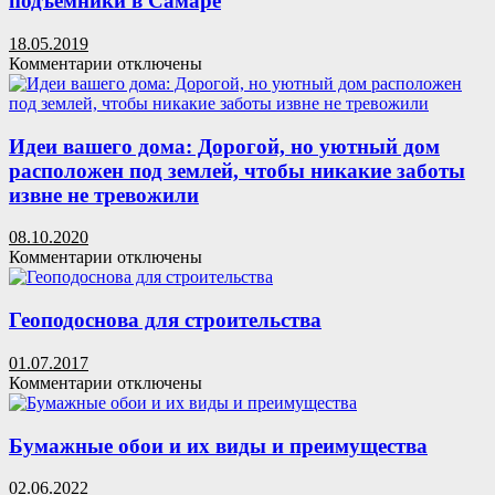
подъемники в Самаре
которые
Выбираем
вдохновят
лучшее
18.05.2019
на
к
Комментарии
отключены
создание
записи
подобного
Оборудование
у
для
себя
склада.
Идеи вашего дома: Дорогой, но уютный дом
дома
Складские
расположен под землей, чтобы никакие заботы
подъемники
извне не тревожили
в
Самаре
08.10.2020
к
Комментарии
отключены
записи
Идеи
вашего
Геоподоснова для строительства
дома:
Дорогой,
01.07.2017
но
к
Комментарии
отключены
уютный
записи
дом
Геоподоснова
расположен
для
Бумажные обои и их виды и преимущества
под
строительства
землей,
02.06.2022
чтобы