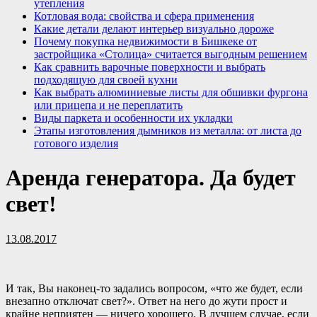
утепления
Котловая вода: свойства и сфера применения
Какие детали делают интерьер визуально дороже
Почему покупка недвижимости в Бишкеке от
застройщика «Столица» считается выгодным решением
Как сравнить варочные поверхности и выбрать
подходящую для своей кухни
Как выбрать алюминиевые листы для обшивки фургона
или прицепа и не переплатить
Виды паркета и особенности их укладки
Этапы изготовления дымников из металла: от листа до
готового изделия
Аренда генератора. Да будет
свет!
13.08.2017
И так, Вы наконец-то задались вопросом, «что же будет, если
внезапно отключат свет?». Ответ на него до жути прост и
крайне неприятен — ничего хорошего. В лучшем случае, если