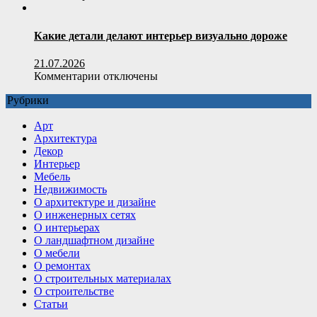
и
записи
утепления
Котловая
вода:
Какие детали делают интерьер визуально дороже
свойства
и
21.07.2026
сфера
к
Комментарии
отключены
применения
записи
Рубрики
Какие
детали
Арт
делают
Архитектура
интерьер
Декор
визуально
Интерьер
дороже
Мебель
Недвижимость
О архитектуре и дизайне
О инженерных сетях
О интерьерах
О ландшафтном дизайне
О мебели
О ремонтах
О строительных материалах
О строительстве
Статьи