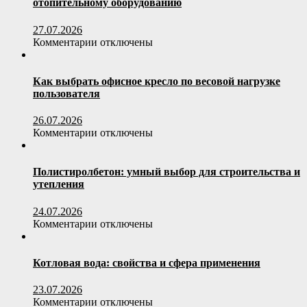
отопительному оборудованию
27.07.2026
к
Комментарии
отключены
записи
Чугунные
печи
Как выбрать офисное кресло по весовой нагрузке
Prometall:
пользователя
инженерный
подход
26.07.2026
к
к
Комментарии
отключены
отопительному
записи
оборудованию
Как
выбрать
Полистиролбетон: умный выбор для строительства и
офисное
утепления
кресло
по
24.07.2026
весовой
к
Комментарии
отключены
нагрузке
записи
пользователя
Полистиролбетон:
умный
Котловая вода: свойства и сфера применения
выбор
для
23.07.2026
строительства
к
Комментарии
отключены