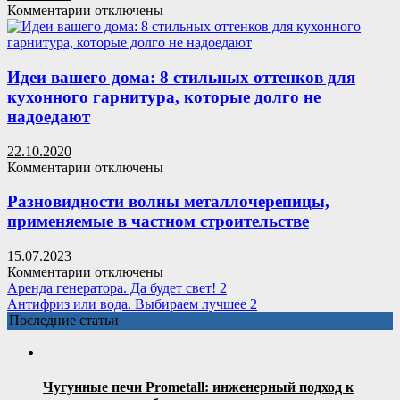
к
Комментарии
отключены
никакие
записи
заботы
Бумажные
извне
обои
не
и
Идеи вашего дома: 8 стильных оттенков для
тревожили
их
кухонного гарнитура, которые долго не
виды
надоедают
и
преимущества
22.10.2020
к
Комментарии
отключены
записи
Идеи
Разновидности волны металлочерепицы,
вашего
применяемые в частном строительстве
дома:
8
15.07.2023
стильных
к
Комментарии
отключены
оттенков
записи
Аренда генератора. Да будет свет! 2
для
Разновидности
Антифриз или вода. Выбираем лучшее 2
кухонного
волны
Последние статьи
гарнитура,
металлочерепицы,
которые
применяемые
долго
в
не
частном
Чугунные печи Prometall: инженерный подход к
надоедают
строительстве