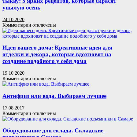
тыкву: 5 ярких рецептов, которые скрасят
шкафом:
унылую осень
мастер-
класс
от
24.10.2020
рукодельницы
к
Комментарии
отключены
записи
Идеи
вашего
дома:
Идеи вашего дома: Креативные идеи для
Как
отделки и декора, которые вдохновят на
вкусно
создание подобного у себя дома
приготовить
тыкву:
19.10.2020
5
к
Комментарии
отключены
ярких
записи
рецептов,
Идеи
которые
вашего
Антифриз или вода. Выбираем лучшее
скрасят
дома:
унылую
Креативные
осень
17.08.2017
идеи
к
Комментарии
отключены
для
записи
отделки
Антифриз
и
или
Оборудование для склада. Складские
декора,
вода.