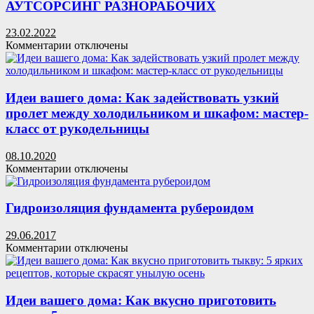
АУТСОРСИНГ РАЗНОРАБОЧИХ
23.02.2022
к
Комментарии
отключены
записи
АУТСОРСИНГ
РАЗНОРАБОЧИХ
Идеи вашего дома: Как задействовать узкий
пролет между холодильником и шкафом: мастер-
класс от рукодельницы
08.10.2020
к
Комментарии
отключены
записи
Идеи
вашего
Гидроизоляция фундамента рубероидом
дома:
Как
29.06.2017
задействовать
к
Комментарии
отключены
узкий
записи
пролет
Гидроизоляция
между
фундамента
холодильником
рубероидом
Идеи вашего дома: Как вкусно приготовить
и