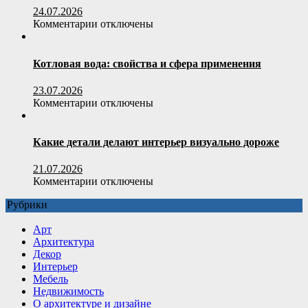
24.07.2026
к
Комментарии
отключены
записи
Полистиролбетон:
умный
Котловая вода: свойства и сфера применения
выбор
для
23.07.2026
строительства
к
Комментарии
отключены
и
записи
утепления
Котловая
вода:
Какие детали делают интерьер визуально дороже
свойства
и
21.07.2026
сфера
к
Комментарии
отключены
применения
записи
Рубрики
Какие
детали
Арт
делают
Архитектура
интерьер
Декор
визуально
Интерьер
дороже
Мебель
Недвижимость
О архитектуре и дизайне