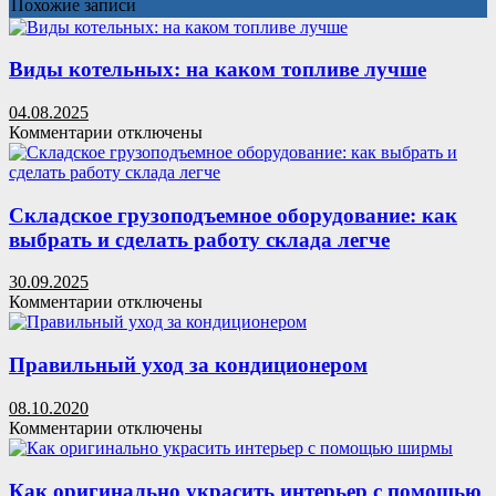
Похожие записи
Виды котельных: на каком топливе лучше
04.08.2025
к
Комментарии
отключены
записи
Виды
котельных:
на
Складское грузоподъемное оборудование: как
каком
выбрать и сделать работу склада легче
топливе
лучше
30.09.2025
к
Комментарии
отключены
записи
Складское
грузоподъемное
Правильный уход за кондиционером
оборудование:
как
08.10.2020
выбрать
к
Комментарии
отключены
и
записи
сделать
Правильный
работу
уход
Как оригинально украсить интерьер с помощью