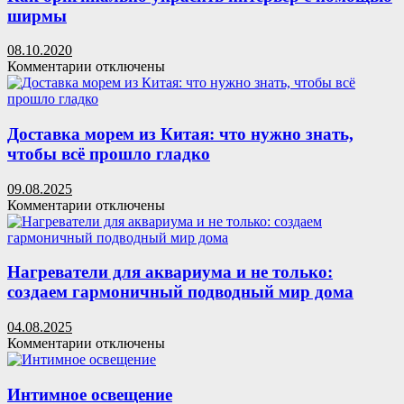
склада
за
ширмы
легче
кондиционером
08.10.2020
к
Комментарии
отключены
записи
Как
оригинально
украсить
Доставка морем из Китая: что нужно знать,
интерьер
чтобы всё прошло гладко
с
помощью
09.08.2025
ширмы
к
Комментарии
отключены
записи
Доставка
морем
из
Нагреватели для аквариума и не только:
Китая:
создаем гармоничный подводный мир дома
что
нужно
04.08.2025
знать,
к
Комментарии
отключены
чтобы
записи
всё
Нагреватели
прошло
для
Интимное освещение
гладко