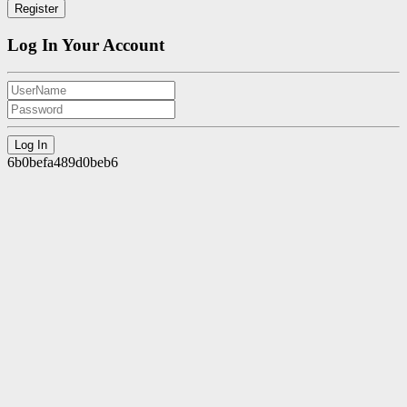
Log In Your Account
6b0befa489d0beb6