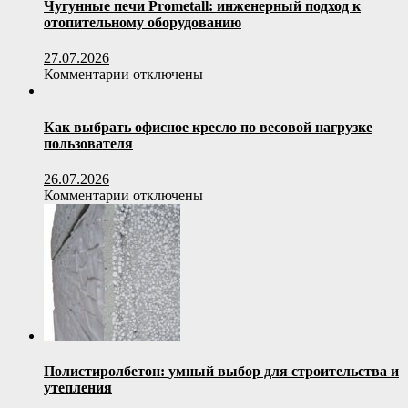
Чугунные печи Prometall: инженерный подход к
отопительному оборудованию
27.07.2026
к
Комментарии
отключены
записи
Чугунные
печи
Как выбрать офисное кресло по весовой нагрузке
Prometall:
пользователя
инженерный
подход
26.07.2026
к
к
Комментарии
отключены
отопительному
записи
оборудованию
Как
выбрать
офисное
кресло
по
весовой
нагрузке
пользователя
Полистиролбетон: умный выбор для строительства и
утепления