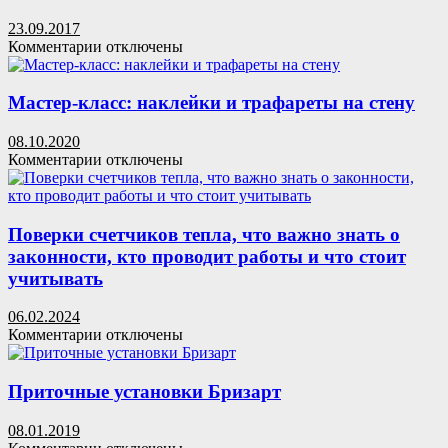
аквариума
и
23.09.2017
не
к
Комментарии
отключены
только:
записи
создаем
Интимное
гармоничный
освещение
Мастер-класс: наклейки и трафареты на стену
подводный
мир
08.10.2020
дома
к
Комментарии
отключены
записи
Мастер-
класс:
наклейки
Поверки счетчиков тепла, что важно знать о
и
законности, кто проводит работы и что стоит
трафареты
учитывать
на
стену
06.02.2024
к
Комментарии
отключены
записи
Поверки
счетчиков
Приточные установки Бризарт
тепла,
что
08.01.2019
важно
к