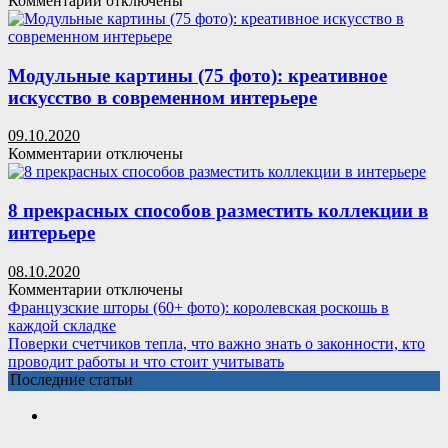
Комментарии
отключены
знать
записи
о
Приточные
законности,
установки
кто
Бризарт
Модульные картины (75 фото): креативное
проводит
искусство в современном интерьере
работы
и
09.10.2020
что
к
Комментарии
отключены
стоит
записи
учитывать
Модульные
картины
8 прекрасных способов разместить коллекции в
(75
интерьере
фото):
креативное
08.10.2020
искусство
к
Комментарии
отключены
в
записи
Французские шторы (60+ фото): королевская роскошь в
современном
8
каждой складке
интерьере
прекрасных
Поверки счетчиков тепла, что важно знать о законности, кто
способов
проводит работы и что стоит учитывать
разместить
Последние статьи
коллекции
в
интерьере