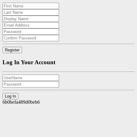
Log In Your Account
6b0befa489d0beb6