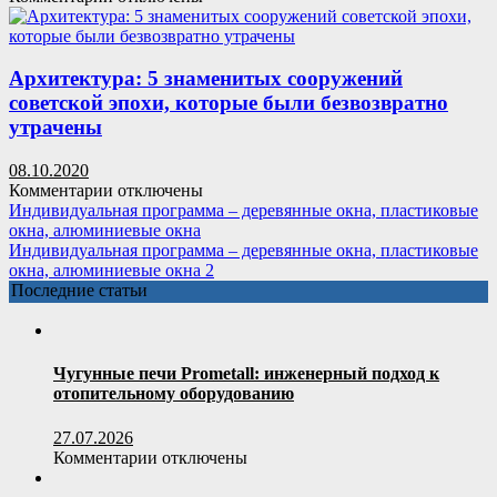
записи
землей,
Архитектура:
чтобы
7
никакие
нестандартных
Архитектура: 5 знаменитых сооружений
заботы
проектов,
извне
советской эпохи, которые были безвозвратно
позволяющих
не
утрачены
крошечный
тревожили
сарай
08.10.2020
превратить
к
Комментарии
отключены
в
записи
Индивидуальная программа – деревянные окна, пластиковые
домашний
Архитектура:
окна, алюминиевые окна
офис
5
Индивидуальная программа – деревянные окна, пластиковые
знаменитых
окна, алюминиевые окна 2
сооружений
Последние статьи
советской
эпохи,
которые
были
Чугунные печи Prometall: инженерный подход к
безвозвратно
отопительному оборудованию
утрачены
27.07.2026
к
Комментарии
отключены
записи
Чугунные