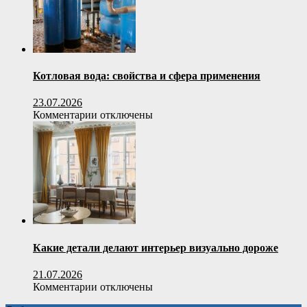
для
строительства
и
утепления
Котловая вода: свойства и сфера применения
23.07.2026
к
Комментарии
отключены
записи
Котловая
вода:
свойства
и
сфера
применения
Какие детали делают интерьер визуально дороже
21.07.2026
к
Комментарии
отключены
записи