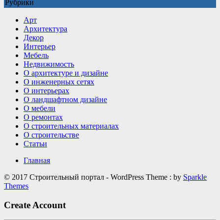
Рубрики
Какие
детали
Арт
делают
Архитектура
интерьер
Декор
визуально
Интерьер
дороже
Мебель
Недвижимость
О архитектуре и дизайне
О инженерных сетях
О интерьерах
О ландшафтном дизайне
О мебели
О ремонтах
О строительных материалах
О строительстве
Статьи
Главная
© 2017 Строительный портал - WordPress Theme : by
Sparkle
Themes
Create Account