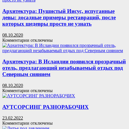
домашнюю
котлована
колбасу:
Архитектура: Пушистый Иисус, испуганные
5
девы: досадные примеры реставраций, после
рецептов
которых шедевры просто не узнать
на
любой
вкус
08.10.2020
к
Комментарии
отключены
записи
Архитектура:
Пушистый
Иисус,
Архитектура: В Исландии появился прозрачный
испуганные
отель, предлагающий незабываемый отдых под
девы:
Северным сиянием
досадные
примеры
08.10.2020
реставраций,
к
Комментарии
отключены
после
записи
которых
Архитектура:
шедевры
В
АУТСОРСИНГ РАЗНОРАБОЧИХ
просто
Исландии
не
появился
узнать
23.02.2022
прозрачный
к
Комментарии
отключены
отель,
записи