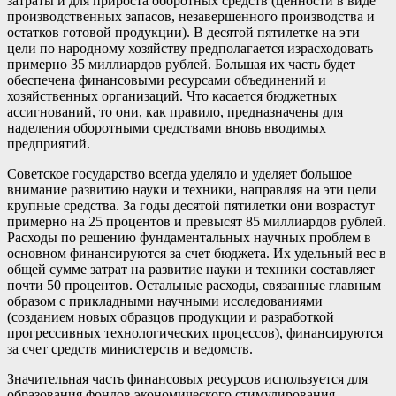
затраты и для прироста оборотных средств (ценности в виде
производственных запасов, незавершенного производства и
остатков готовой продукции). В десятой пятилетке на эти
цели по народному хозяйству предполагается израсходовать
примерно 35 миллиардов рублей. Большая их часть будет
обеспечена финансовыми ресурсами объединений и
хозяйственных организаций. Что касается бюджетных
ассигнований, то они, как правило, предназначены для
наделения оборотными средствами вновь вводимых
предприятий.
Советское государство всегда уделяло и уделяет большое
внимание развитию науки и техники, направляя на эти цели
крупные средства. За годы десятой пятилетки они возрастут
примерно на 25 процентов и превысят 85 миллиардов рублей.
Расходы по решению фундаментальных научных проблем в
основном финансируются за счет бюджета. Их удельный вес в
общей сумме затрат на развитие науки и техники составляет
почти 50 процентов. Остальные расходы, связанные главным
образом с прикладными научными исследованиями
(созданием новых образцов продукции и разработкой
прогрессивных технологических процессов), финансируются
за счет средств министерств и ведомств.
Значительная часть финансовых ресурсов используется для
образования фондов экономического стимулирования