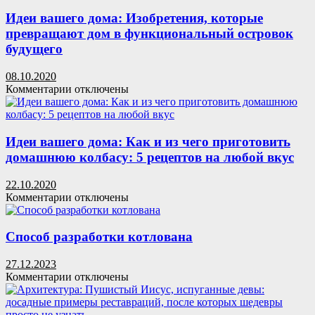
сваи
для
Идеи вашего дома: Изобретения, которые
фундамента
превращают дом в функциональный островок
будущего
08.10.2020
к
Комментарии
отключены
записи
Идеи
вашего
дома:
Идеи вашего дома: Как и из чего приготовить
Изобретения,
домашнюю колбасу: 5 рецептов на любой вкус
которые
превращают
22.10.2020
дом
к
Комментарии
отключены
в
записи
функциональный
Идеи
островок
вашего
Способ разработки котлована
будущего
дома:
Как
27.12.2023
и
к
Комментарии
отключены
из
записи
чего
Способ
приготовить
разработки