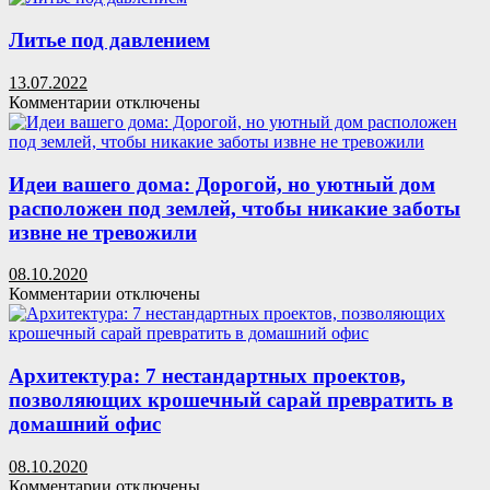
предлагающий
АУТСОРСИНГ
незабываемый
РАЗНОРАБОЧИХ
Литье под давлением
отдых
под
13.07.2022
Северным
к
Комментарии
отключены
сиянием
записи
Литье
под
давлением
Идеи вашего дома: Дорогой, но уютный дом
расположен под землей, чтобы никакие заботы
извне не тревожили
08.10.2020
к
Комментарии
отключены
записи
Идеи
вашего
дома:
Архитектура: 7 нестандартных проектов,
Дорогой,
позволяющих крошечный сарай превратить в
но
домашний офис
уютный
дом
08.10.2020
расположен
к
Комментарии
отключены
под